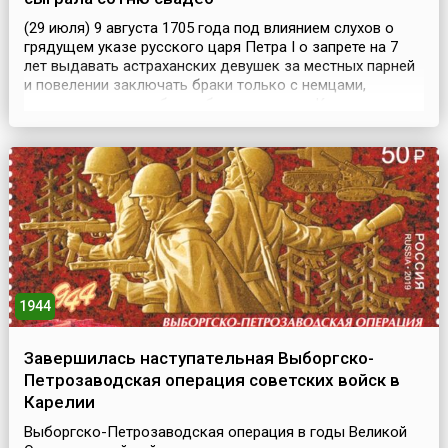
(29 июля) 9 августа 1705 года под влиянием слухов о
грядущем указе русского царя Петра I о запрете на 7
лет выдавать астраханских девушек за местных парней
и повелении заключать браки только с немцами,
которых для этого будто бы пришлют из Казани, в
Астрахани единовременно сыграли сотню свадеб.
После чего разогретая выпивкой молодежь учинила
ночью резню иноземцев, переросшую во всенародное
выс...
1944
Завершилась наступательная Выборгско-
Петрозаводская операция советских войск в
Карелии
Выборгско-Петрозаводская операция в годы Великой