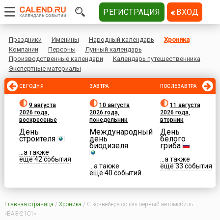
РЕГИСТРАЦИЯ
ВХОД
Праздники
Именины
Народный календарь
Хроника
Компании
Персоны
Лунный календарь
Производственные календари
Календарь путешественника
Экспертные материалы
СЕГОДНЯ
ЗАВТРА
ПОСЛЕЗАВТРА
9 августа
10 августа
11 августа
2026 года,
2026 года,
2026 года,
воскресенье
понедельник
вторник
День
Международный
День
строителя
день
белого
биодизеля
гриба
...а также
еще 42 события
...а также
...а также
еще 33 события
еще 40 событий
Главная страница
/
Хроника
/
С конвейера сошел первый автомобиль
«ВАЗ-2101»