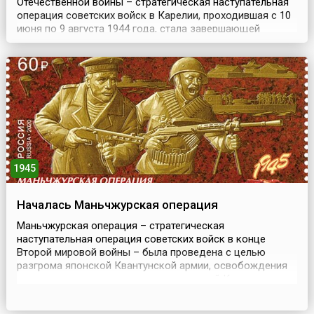
Отечественной войны – стратегическая наступательная
операция советских войск в Карелии, проходившая с 10
июня по 9 августа 1944 года, стала завершающей
операцией битвы за Ленинград. Цель наступления
заключалась в ликвидации угрозы Ленинграду, а также
в ускорении выхода Финляндии из войны.Успехи
советских войск во время зимней кампании 1944 года ...
1945
Началась Маньчжурская операция
Маньчжурская операция – стратегическая
наступательная операция советских войск в конце
Второй мировой войны – была проведена с целью
разгрома японской Квантунской армии, освобождения
северо-восточных и северных провинций Китая
(Маньчжурии и Внутренней Монголии), Ляодунского
полуострова, Кореи, ликвидации плацдарма агрессии и