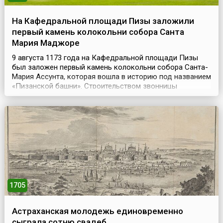
На Кафедральной площади Пизы заложили
первый камень колокольни собора Санта
Мария Маджоре
9 августа 1173 года на Кафедральной площади Пизы
был заложен первый камень колокольни собора Санта-
Мария Ассунта, которая вошла в историю под названием
«Пизанской башни». Строительством звонницы
занимались мастера Гульельмо из Инсбрука и Боннано.
Однако, построив первый этаж высотой 11 метров и два
колоннадных кольца, Бонанно обнаружил, что
колокольня отклонилась от вертикали на четыре
сантиме...
1705
Астраханская молодежь единовременно
сыграла сотню свадеб