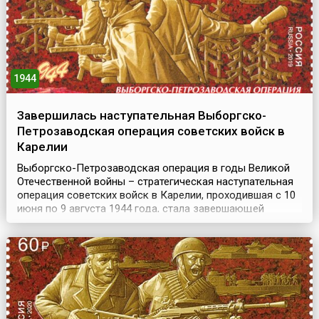
1944
Завершилась наступательная Выборгско-
Петрозаводская операция советских войск в
Карелии
Выборгско-Петрозаводская операция в годы Великой
Отечественной войны – стратегическая наступательная
операция советских войск в Карелии, проходившая с 10
июня по 9 августа 1944 года, стала завершающей
операцией битвы за Ленинград. Цель наступления
заключалась в ликвидации угрозы Ленинграду, а также
в ускорении выхода Финляндии из войны.Успехи
советских войск во время зимней кампании 1944 года ...