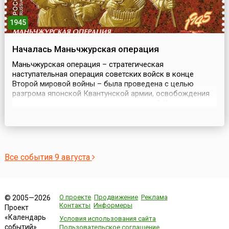
1945
Началась Маньчжурская операция
Маньчжурская операция – стратегическая
наступательная операция советских войск в конце
Второй мировой войны – была проведена с целью
разгрома японской Квантунской армии, освобождения
северо-восточных и северных провинций Китая
(Маньчжурии и Внутренней Монголии), Ляодунского
полуострова, Кореи, ликвидации плацдарма агрессии и
крупной военно-экономической базы Японии на
азиатском континенте. Также о...
Все события 9 августа
О проекте
Продвижение
Реклама
© 2005—2026
Контакты
Информеры
Проект
«Календарь
Условия использования сайта
событий»
Пользовательское соглашение