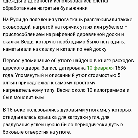
одежды в древности использовались слегка
обработанные нагретые булыжники.
На Руси до появления утюга ткань разглаживали также
сковородой, нагретой на горячих углях или рубелем –
приспособлением из рифленой деревянной доски и
скалки. Вещь, которую необходимо было погладить,
наматывали на скалку и катали по ней доску.
Первое упоминание об утюге найдено в книге расходов
царского двора. Запись датирована
10 февраля
1636
года. Упомянутый и описанный утюг стоимостью 5
алтын принадлежал к самому простому
нагревательному типу. Весил около 10 килограммов и
был монолитным.
В 18 веке пользовались духовыми утюгами, у которых
откидывалась крышка для загрузки угля, для
раздувания углей нужно было периодически дуть в
боковые отверстия на утюге.