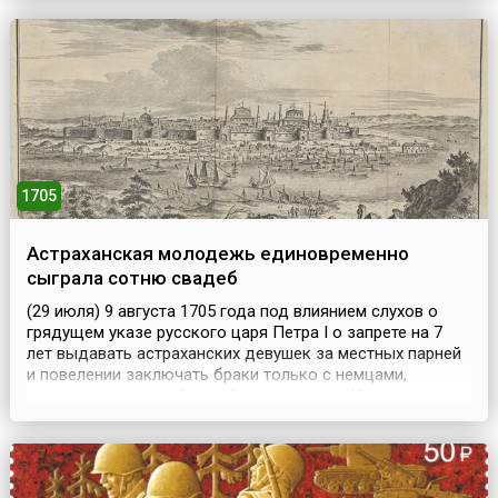
Однако, построив первый этаж высотой 11 метров и два
колоннадных кольца, Бонанно обнаружил, что
колокольня отклонилась от вертикали на четыре
сантиме...
1705
Астраханская молодежь единовременно
сыграла сотню свадеб
(29 июля) 9 августа 1705 года под влиянием слухов о
грядущем указе русского царя Петра I о запрете на 7
лет выдавать астраханских девушек за местных парней
и повелении заключать браки только с немцами,
которых для этого будто бы пришлют из Казани, в
Астрахани единовременно сыграли сотню свадеб.
После чего разогретая выпивкой молодежь учинила
ночью резню иноземцев, переросшую во всенародное
выс...