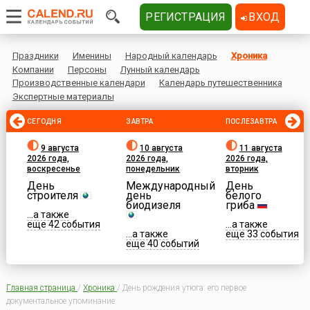
РЕГИСТРАЦИЯ
ВХОД
Праздники
Именины
Народный календарь
Хроника
Компании
Персоны
Лунный календарь
Производственные календари
Календарь путешественника
Экспертные материалы
СЕГОДНЯ
ЗАВТРА
ПОСЛЕЗАВТРА
9 августа
10 августа
11 августа
2026 года,
2026 года,
2026 года,
воскресенье
понедельник
вторник
День
Международный
День
строителя
день
белого
биодизеля
гриба
...а также
еще 42 события
...а также
...а также
еще 33 события
еще 40 событий
Главная страница
/
Хроника
/
День рождения утюга: его первое
документальное упоминание