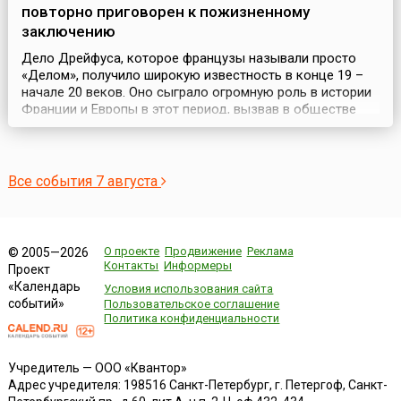
повторно приговорен к пожизненному
заключению
Дело Дрейфуса, которое французы называли просто
«Делом», получило широкую известность в конце 19 –
начале 20 веков. Оно сыграло огромную роль в истории
Франции и Европы в этот период, вызвав в обществе
социальный конфликт (1896-1906).В 1894 году капитан
французской армии еврей Альфред Дрейфус был
обвинен в шпионаже в пользу Германии и осужден на
пожизненную каторгу. 5 января 1895 года после су...
Все события 7 августа
О проекте
Продвижение
Реклама
© 2005—2026
Контакты
Информеры
Проект
«Календарь
Условия использования сайта
событий»
Пользовательское соглашение
Политика конфиденциальности
Учредитель — ООО «Квантор»
Адрес учредителя: 198516 Санкт-Петербург, г. Петергоф, Санкт-