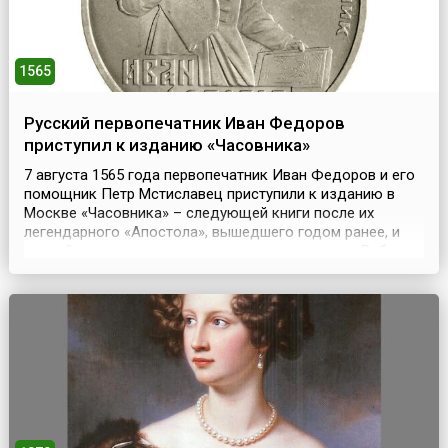
1565
Русский первопечатник Иван Федоров
приступил к изданию «Часовника»
7 августа 1565 года первопечатник Иван Федоров и его
помощник Петр Мстиславец приступили к изданию в
Москве «Часовника» – следующей книги после их
легендарного «Апостола», вышедшего годом ранее, и
второй из датированных русских печатных книг.Работу
завершили в конце сентября. «Часовник», сборник
повседневных молитв, использовавшийся также при
обучении грамоте, разошелся быстро, после чего посл...