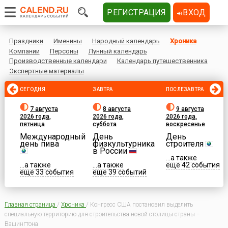
РЕГИСТРАЦИЯ
ВХОД
Праздники
Именины
Народный календарь
Хроника
Компании
Персоны
Лунный календарь
Производственные календари
Календарь путешественника
Экспертные материалы
СЕГОДНЯ
ЗАВТРА
ПОСЛЕЗАВТРА
7 августа
8 августа
9 августа
2026 года,
2026 года,
2026 года,
пятница
суббота
воскресенье
Международный
День
День
день пива
физкультурника
строителя
в России
...а также
...а также
...а также
еще 42 события
еще 33 события
еще 39 событий
Главная страница
/
Хроника
/
Конгресс США постановил выделить
специальную территорию для строительства новой столицы страны –
Вашингтона