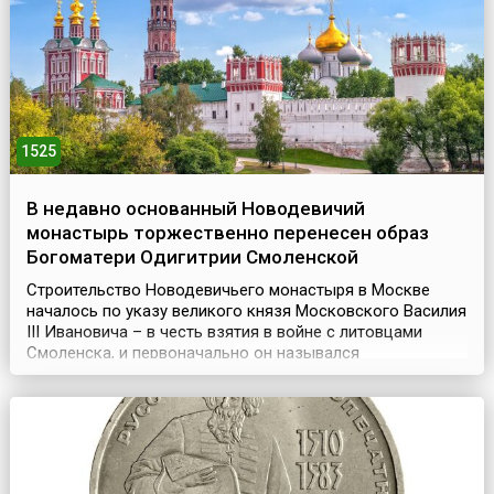
1525
В недавно основанный Новодевичий
монастырь торжественно перенесен образ
Богоматери Одигитрии Смоленской
Строительство Новодевичьего монастыря в Москве
началось по указу великого князя Московского Василия
III Ивановича – в честь взятия в войне с литовцами
Смоленска, и первоначально он назывался
«Богородице-Смоленский». Монастырь представлял
собой крепость, обнесенную мощной крепостной стеной
с 12 башнями.Год спустя, (28 июля) 7 августа 1525 года,
сюда из Благовещенского собора московского Кремля
...