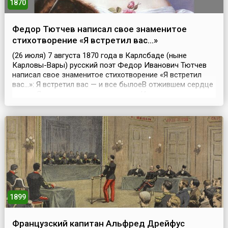
1870
Федор Тютчев написал свое знаменитое
стихотворение «Я встретил вас…»
(26 июля) 7 августа 1870 года в Карлсбаде (ныне
Карловы-Вары) русский поэт Федор Иванович Тютчев
написал свое знаменитое стихотворение «Я встретил
вас…»: Я встретил вас — и все былоеВ отжившем сердце
ожило;Я вспомнил время золотое —И сердцу стало так
тепло…Как поздней осени пороюБывают дни, бывает
час,Когда повеет вдруг весноюИ что-то встрепенется в
нас, —Так, весь обвеян д...
1899
Французский капитан Альфред Дрейфус