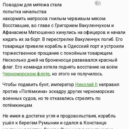
)
Поводом для мятежа стала
попытка начальства
накормить матросов гнилым червивым мясом.
Восставшие, во главе с Григорием Вакуленчуком и
Афанасием Матюшенко кинулись на офицеров и начали
кидать их за борт. В перестрелке Вакуленчук погиб. Его
товарищи привели корабль в Одесский порт и устроили
торжественное прощание с покойным товарищем.
Несколько дней на броненосце развевался красный
флаг. Его команда хотела поднять восстание на всём
Черноморском флоте
, но этого не получилось.
Чтобы подавить бунт, император
Николай II
направил
против «Потёмкина» эскадру других черноморских
военных судов, но те отказались стрелять по
потёмкинцам.
Не имея в достатке угля и продовольствия, корабль
ушёл к берегам Румынии и сдался в Констанце