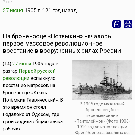
России
27 июня
1905 г.
121 год назад
На броненосце «Потемкин» началось
первое массовое революционное
восстание в вооруженных силах России
(14)
27 июня
1905 года в
разгар
Первой русской
революции
вспыхнуло
восстание матросов на
броненосце «Князь
Потёмкин Таврический». В
В 1905 году мятежный
это время он стоял
броненосец был
недалеко от Одессы, где
переименован в
происходила общая стачка
«Пантелеймон» (Фото 1906-
1910 годов из коллекции
рабочих.
Юрия Чернова, tsushima.su,