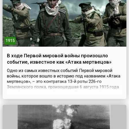
сформировано 14 отдельных военно-рабочих, две
кондукторские и одна телегра...
1915
В ходе Первой мировой войны произошло
событие, известное как «Атака мертвецов»
Одно из самых известных событий Первой мировой
войны, которое вошло в историю под названием «Атака
мертвецов», – это контратака 13-й роты 226-го
Землянского полка, произошедшая 6 августа 1915 года
при обороне крепости Осовец на Восточном фронте,
когда при отражении немецкой газовой атаки около
полсотни русских солдат обратили в бегство почти
семитысячное немецкое войско. Небольшая русская
креп...