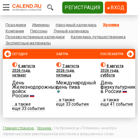
РЕГИСТРАЦИЯ
ВХОД
Праздники
Именины
Народный календарь
Хроника
Компании
Персоны
Лунный календарь
Производственные календари
Календарь путешественника
Экспертные материалы
СЕГОДНЯ
ЗАВТРА
ПОСЛЕЗАВТРА
6 августа
7 августа
8 августа
2026 года,
2026 года,
2026 года,
четверг
пятница
суббота
День
Международный
День
Железнодорожных
день пива
физкультурника
войск
в России
России
...а также
...а также
...а также
еще 33 события
еще 41 событие
еще 33 события
Главная страница
/
Хроника
/
На броненосце «Потемкин» началось
первое массовое революционное восстание в вооруженных силах