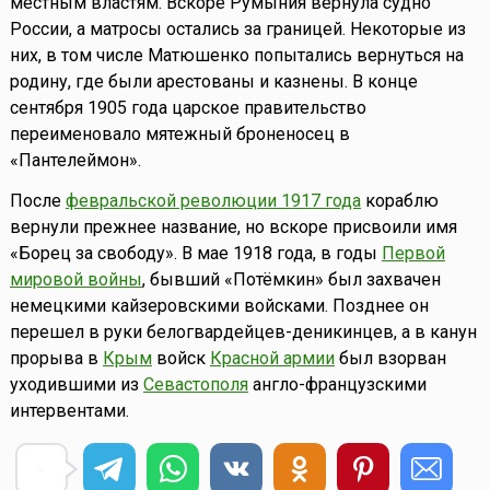
местным властям. Вскоре Румыния вернула судно
России, а матросы остались за границей. Некоторые из
них, в том числе Матюшенко попытались вернуться на
родину, где были арестованы и казнены. В конце
сентября 1905 года царское правительство
переименовало мятежный броненосец в
«Пантелеймон».
После
февральской революции 1917 года
кораблю
вернули прежнее название, но вскоре присвоили имя
«Борец за свободу». В мае 1918 года, в годы
Первой
мировой войны
, бывший «Потёмкин» был захвачен
немецкими кайзеровскими войсками. Позднее он
перешел в руки белогвардейцев-деникинцев, а в канун
прорыва в
Крым
войск
Красной армии
был взорван
уходившими из
Севастополя
англо-французскими
интервентами.