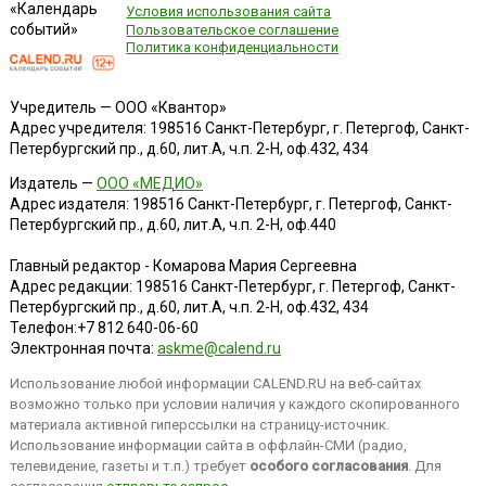
«Календарь
Условия использования сайта
событий»
Пользовательское соглашение
Политика конфиденциальности
Учредитель — ООО «Квантор»
Адрес учредителя: 198516 Санкт-Петербург, г. Петергоф, Санкт-
Петербургский пр., д.60, лит.А, ч.п. 2-Н, оф.432, 434
Издатель —
ООО «МЕДИО»
Адрес издателя: 198516 Санкт-Петербург, г. Петергоф, Санкт-
Петербургский пр., д.60, лит.А, ч.п. 2-Н, оф.440
Главный редактор - Комарова Мария Сергеевна
Адрес редакции:
198516
Санкт-Петербург, г. Петергоф
,
Санкт-
Петербургский пр., д.60, лит.А, ч.п. 2-Н, оф.432, 434
Телефон:
+7 812 640-06-60
Электронная почта:
askme@calend.ru
Использование любой информации CALEND.RU на веб-сайтах
возможно только при условии наличия у каждого скопированного
материала активной гиперссылки на страницу-источник.
Использование информации сайта в оффлайн-СМИ (радио,
телевидение, газеты и т.п.) требует
особого согласования
. Для