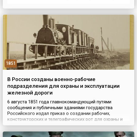
королевскими династиями Вельфов и Гогенштауфенов.
Начиная с 1438 года императорская корона Священной
Римской империи находилась в руках австрийских
Габсбургов, которые, следуя общей тенденции, ...
1851
В России созданы военно-рабочие
подразделения для охраны и эксплуатации
железной дороги
6 августа 1851 года главнокомандующий путями
сообщения и публичными зданиями государства
Российского издал приказ о создании рабочих,
конструкторских и телеграфических рот для охраны и
эксплуатации Санкт-Петербурго-Московской железной
дороги. Они впоследствии и стали основой
железнодорожных войск России. Изначально было