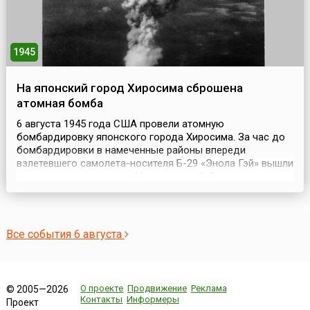
1945
На японский город Хиросима сброшена
атомная бомба
6 августа 1945 года США провели атомную
бомбардировку японского города Хиросима. За час до
бомбардировки в намеченные районы впереди
взлетевшего самолета-носителя Б-29 «Энола Гэй» вышли
три разведчика погоды. На удалении 6-7 км от
самолета-носителя следовал самолет с аппаратурой,
регистрирующей параметры ядерного взрыва. В 70 км
шел бомбардировщик, который фотографировал
результаты взрыва. ...
Все события 6 августа
О проекте
Продвижение
Реклама
© 2005—2026
Контакты
Информеры
Проект