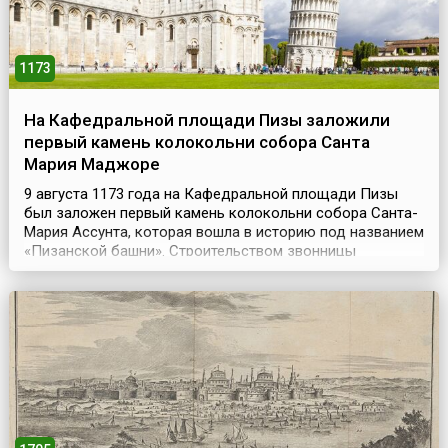
1173
На Кафедральной площади Пизы заложили
первый камень колокольни собора Санта
Мария Маджоре
9 августа 1173 года на Кафедральной площади Пизы
был заложен первый камень колокольни собора Санта-
Мария Ассунта, которая вошла в историю под названием
«Пизанской башни». Строительством звонницы
занимались мастера Гульельмо из Инсбрука и Боннано.
Однако, построив первый этаж высотой 11 метров и два
колоннадных кольца, Бонанно обнаружил, что
колокольня отклонилась от вертикали на четыре
сантиме...