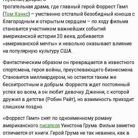
трогательная драма, где главный герой Форрест Гамп
(
Том Хэнкс
) – умственно отсталый безобидный юноша с
благородным и открытым сердцем – по ходу фильма
становится участником важнейших событий
американской истории 20 века, добивается
«американской мечты» и невольно оказывает влияние
на популярную культуру США.
Фантастическим образом он превращается в известного
спортсмена, героя войны, преуспевающего бизнесмена.
Становится миллиардером, но остается таким же
бесхитростным и добрым. Форреста ждет постоянный
успех во всем, а он любит девочку Дженни, с которой
дружил в детстве (Робин Райт), но взаимность приходит
слишком поздно.
«Форрест Гамп» снят по одноименному роману
американского
писателя
Уинстона Грума. Фильм заметно
отличается от книги. Герой Грума не так невинен, как в