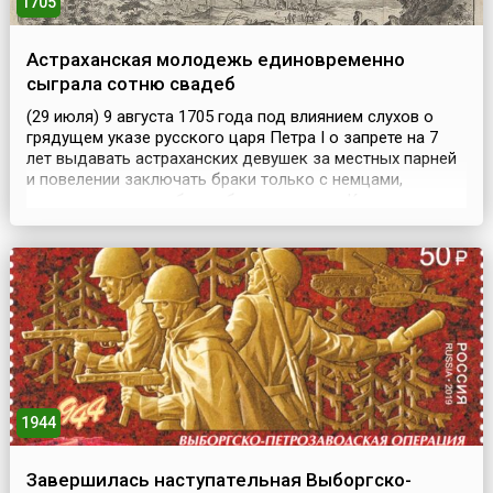
1705
Астраханская молодежь единовременно
сыграла сотню свадеб
(29 июля) 9 августа 1705 года под влиянием слухов о
грядущем указе русского царя Петра I о запрете на 7
лет выдавать астраханских девушек за местных парней
и повелении заключать браки только с немцами,
которых для этого будто бы пришлют из Казани, в
Астрахани единовременно сыграли сотню свадеб.
После чего разогретая выпивкой молодежь учинила
ночью резню иноземцев, переросшую во всенародное
выс...
1944
Завершилась наступательная Выборгско-