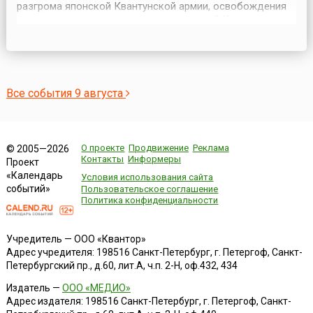
разгрома японской Квантунской армии, освобождения
северо-восточных и северных провинций Китая
(Маньчжурии и Внутренней Монголии), Ляодунского
полуострова, Кореи, ликвидации плацдарма агрессии и
крупной военно-экономической базы Японии на
азиатском континенте. Также о...
Все события 9 августа
О проекте
Продвижение
Реклама
© 2005—2026
Контакты
Информеры
Проект
«Календарь
Условия использования сайта
событий»
Пользовательское соглашение
Политика конфиденциальности
Учредитель — ООО «Квантор»
Адрес учредителя: 198516 Санкт-Петербург, г. Петергоф, Санкт-
Петербургский пр., д.60, лит.А, ч.п. 2-Н, оф.432, 434
Издатель —
ООО «МЕДИО»
Адрес издателя: 198516 Санкт-Петербург, г. Петергоф, Санкт-