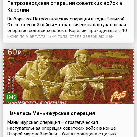
Петрозаводская операция советских войск в
Карелии
Выборгско-Петрозаводская операция в годы Великой
Отечественной войны – стратегическая наступательная
операция советских войск в Карелии, проходившая с 10
июня по 9 августа 1944 года, стала завершающей
операцией битвы за Ленинград. Цель наступления
заключалась в ликвидации угрозы Ленинграду, а также
в ускорении выхода Финляндии из войны.Успехи
советских войск во время зимней кампании 1944 года ...
1945
Началась Маньчжурская операция
Маньчжурская операция – стратегическая
наступательная операция советских войск в конце
Второй мировой войны – была проведена с целью