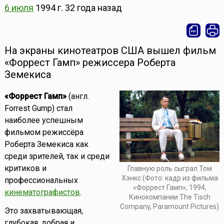
6 июля
1994 г.
32 года назад
На экраны кинотеатров США вышел фильм
«Форрест Гамп» режиссера Роберта
Земекиса
«Форрест Гамп»
(англ.
Forrest Gump) стал
наиболее успешным
фильмом режиссёра
Роберта Земекиса как
среди зрителей, так и среди
критиков и
Главную роль сыграл Том
Хэнкс (Фото: кадр из фильма
профессиональных
«Форрест Гамп», 1994,
кинематографистов
.
Кинокомпании The Tisch
Company, Paramount Pictures)
Это захватывающая,
глубокая, добрая и