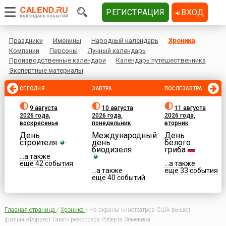
РЕГИСТРАЦИЯ
ВХОД
Праздники
Именины
Народный календарь
Хроника
Компании
Персоны
Лунный календарь
Производственные календари
Календарь путешественника
Экспертные материалы
СЕГОДНЯ
ЗАВТРА
ПОСЛЕЗАВТРА
9 августа
10 августа
11 августа
2026 года,
2026 года,
2026 года,
воскресенье
понедельник
вторник
День
Международный
День
строителя
день
белого
биодизеля
гриба
...а также
еще 42 события
...а также
...а также
еще 33 события
еще 40 событий
Главная страница
/
Хроника
/
На экраны кинотеатров США вышел
фильм «Форрест Гамп» режиссера Роберта Земекиса