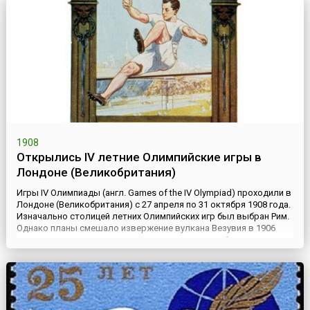
1908
Открылись IV летние Олимпийские игры в
Лондоне (Великобритания)
Игры IV Олимпиады (англ. Games of the IV Olympiad) проходили в
Лондоне (Великобритания) с 27 апреля по 31 октября 1908 года.
Изначально столицей летних Олимпийских игр был выбран Рим.
Однако планы смешало извержение вулкана Везувия в 1906
году, от которого сильно пострадал итальянский город
Неаполь. Решив, что восстановление Неаполя станет и без того
сильной нагрузкой на бюджет государства, пр...