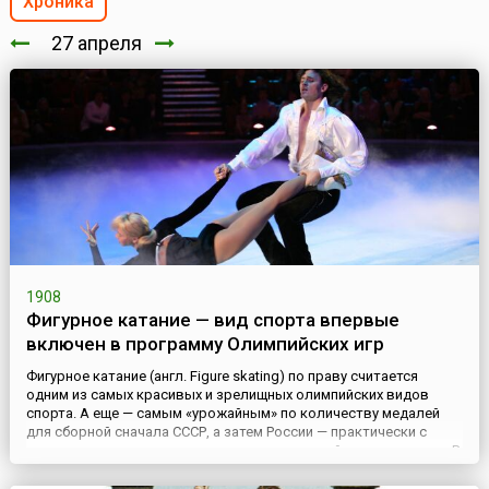
Хроника
27 апреля
1908
Фигурное катание — вид спорта впервые
включен в программу Олимпийских игр
Фигурное катание (англ. Figure skating) по праву считается
одним из самых красивых и зрелищных олимпийских видов
спорта. А еще — самым «урожайным» по количеству медалей
для сборной сначала СССР, а затем России — практически с
первого года вхождения его в список олимпийских дисциплин. В
этом виде спорта участвуют либо спортсмены-одиночки, либо
спортивные пары — они изящно и грациозно скользят н...