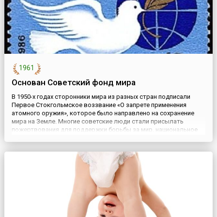
1961
Основан Советский фонд мира
В 1950-х годах сторонники мира из разных стран подписали
Первое Стокгольмское воззвание «О запрете применения
атомного оружия», которое было направлено на сохранение
мира на Земле. Многие советские люди стали присылать
пожертвования для поддержки борьбы за мир, национальное
освобождение народов, против империалистической политики
войны.Для проведения мероприятий в борьбе за сохранение
мира и п...