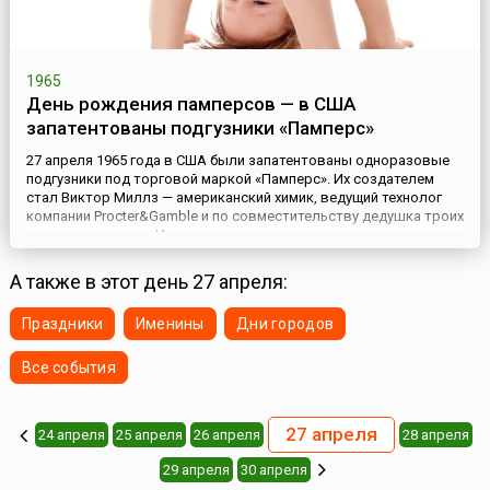
1965
День рождения памперсов — в США
запатентованы подгузники «Памперс»
27 апреля 1965 года в США были запатентованы одноразовые
подгузники под торговой маркой «Памперс». Их создателем
стал Виктор Миллз — американский химик, ведущий технолог
компании Procter&Gamble и по совместительству дедушка троих
маленьких внуков. История создания памперсов началась
гораздо раньше, когда Миллз был вынужден присматривать за
своими внуками. Столкнувшись с массой неудобств, связа...
А также в этот день 27 апреля:
Праздники
Именины
Дни городов
Все события
27 апреля
24 апреля
25 апреля
26 апреля
28 апреля
29 апреля
30 апреля