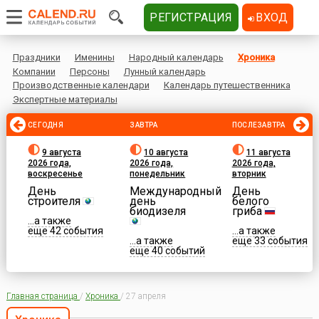
РЕГИСТРАЦИЯ
ВХОД
Праздники
Именины
Народный календарь
Хроника
Компании
Персоны
Лунный календарь
Производственные календари
Календарь путешественника
Экспертные материалы
СЕГОДНЯ
ЗАВТРА
ПОСЛЕЗАВТРА
9 августа
10 августа
11 августа
2026 года,
2026 года,
2026 года,
воскресенье
понедельник
вторник
День
Международный
День
строителя
день
белого
биодизеля
гриба
...а также
еще 42 события
...а также
...а также
еще 33 события
еще 40 событий
Главная страница
/
Хроника
/
27 апреля