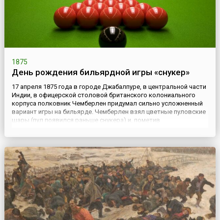
1875
День рождения бильярдной игры «снукер»
17 апреля 1875 года в городе Джабалпуре, в центральной части
Индии, в офицерской столовой британского колониального
корпуса полковник Чемберлен придумал сильно усложненный
вариант игры на бильярде. Чемберлен взял цветные пуловские
шары (пул появился раньше снукера) и, пометив
определенными пятнами некоторые места на столе, поместил
их в эти точки. Название игры – «снукер» (англ. snooker) – при...