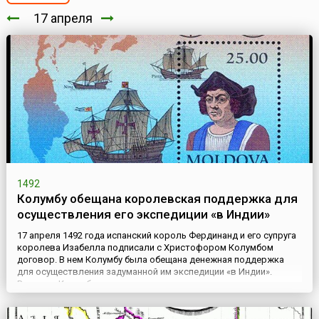
17 апреля
1492
Колумбу обещана королевская поддержка для
осуществления его экспедиции «в Индии»
17 апреля 1492 года испанский король Фердинанд и его супруга
королева Изабелла подписали с Христофором Колумбом
договор. В нем Колумбу была обещана денежная поддержка
для осуществления задуманной им экспедиции «в Индии».
Впервые Колумб со своими планами ознакомил королеву еще в
1485 году. Но в тот период все мысли Изабеллы были заняты
войной с маврами. Лишь через пять лет Колумб возобновил...