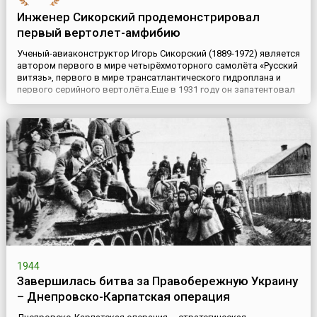
Инженер Сикорский продемонстрировал
первый вертолет-амфибию
Ученый-авиаконструктор Игорь Сикорский (1889-1972) является
автором первого в мире четырёхмоторного самолёта «Русский
витязь», первого в мире трансатлантического гидроплана и
первого серийного вертолёта.Еще в 1931 году он запатентовал
проект машины, которая в своих принципиальных чертах мало
чем отличалась от современных моделей вертолета: два
пропеллера – главный (горизонтальный) на крыше и в...
1944
Завершилась битва за Правобережную Украину
– Днепровско-Карпатская операция