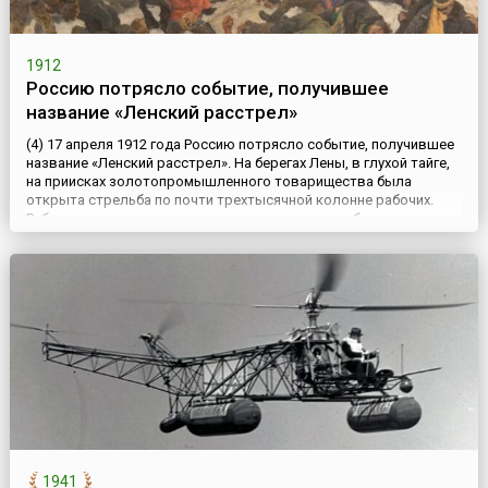
1912
Россию потрясло событие, получившее
название «Ленский расстрел»
(4) 17 апреля 1912 года Россию потрясло событие, получившее
название «Ленский расстрел». На берегах Лены, в глухой тайге,
на приисках золотопромышленного товарищества была
открыта стрельба по почти трехтысячной колонне рабочих.
Рабочие намеревались вручить прокурору жалобу о
притеснениях начальства и петицию об освобождении
арестованных товарищей. В результате расстрела примерно
270 рабочи...
1941