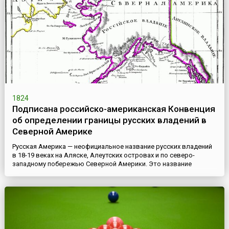
1824
Подписана российско-американская Конвенция
об определении границы русских владений в
Северной Америке
Русская Америка — неофициальное название русских владений
в 18-19 веках на Аляске, Алеутских островах и по северо-
западному побережью Северной Америки. Это название
возникло в результате многочисленных плаваний русских
промышленников и мореходов в северной части Тихого океана,
а также после основания там русских поселений. Русские
поселенцы сыграли значительную роль в исследовании и
экономическом ...