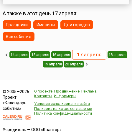
и доступное содержание, доносимое до телезрителя
невероятно обаятельными и интеллектуальными ведущими,
стали залогом успеха на долгие годы. Обе передачи пережили
А также в этот день 17 апреля:
распад СССР и прод...
Праздники
Именины
Дни городов
Все события
17 апреля
14 апреля
15 апреля
16 апреля
18 апреля
19 апреля
20 апреля
О проекте
Продвижение
Реклама
© 2005—2026
Контакты
Информеры
Проект
«Календарь
Условия использования сайта
событий»
Пользовательское соглашение
Политика конфиденциальности
Учредитель — ООО «Квантор»