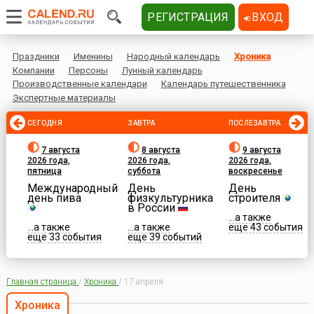
РЕГИСТРАЦИЯ
ВХОД
Праздники
Именины
Народный календарь
Хроника
Компании
Персоны
Лунный календарь
Производственные календари
Календарь путешественника
Экспертные материалы
СЕГОДНЯ
ЗАВТРА
ПОСЛЕЗАВТРА
7 августа
8 августа
9 августа
2026 года,
2026 года,
2026 года,
пятница
суббота
воскресенье
Международный
День
День
день пива
физкультурника
строителя
в России
...а также
...а также
...а также
еще 43 события
еще 33 события
еще 39 событий
Главная страница
/
Хроника
/
17 апреля
Хроника