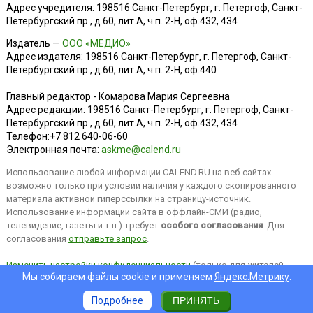
Адрес учредителя: 198516 Санкт-Петербург, г. Петергоф, Санкт-
Петербургский пр., д.60, лит.А, ч.п. 2-Н, оф.432, 434
Издатель —
ООО «МЕДИО»
Адрес издателя: 198516 Санкт-Петербург, г. Петергоф, Санкт-
Петербургский пр., д.60, лит.А, ч.п. 2-Н, оф.440
Главный редактор - Комарова Мария Сергеевна
Адрес редакции:
198516
Санкт-Петербург, г. Петергоф
,
Санкт-
Петербургский пр., д.60, лит.А, ч.п. 2-Н, оф.432, 434
Телефон:
+7 812 640-06-60
Электронная почта:
askme@calend.ru
Использование любой информации CALEND.RU на веб-сайтах
возможно только при условии наличия у каждого скопированного
материала активной гиперссылки на страницу-источник.
Использование информации сайта в оффлайн-СМИ (радио,
телевидение, газеты и т.п.) требует
особого согласования
. Для
согласования
отправьте запрос
.
Изменить настройки конфиденциальности
(только для жителей
Мы собираем файлы cookie и применяем
Яндекс.Метрику
.
EEA).
Подробнее
ПРИНЯТЬ