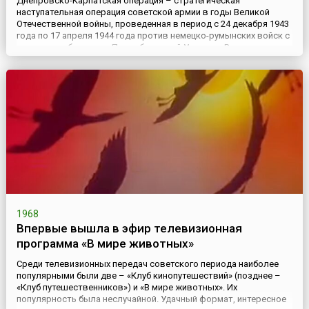
Днепровско-Карпатская операция – стратегическая
наступательная операция советской армии в годы Великой
Отечественной войны, проведенная в период с 24 декабря 1943
года по 17 апреля 1944 года против немецко-румынских войск с
целью освобождения Правобережной Украины. Развернувшись
на фронте около 1400 км, операция явилась одной из
крупнейших в ходе всей войны.Данной операции
предшествовало освоб...
1968
Впервые вышла в эфир телевизионная
программа «В мире животных»
Среди телевизионных передач советского периода наиболее
популярными были две – «Клуб кинопутешествий» (позднее –
«Клуб путешественников») и «В мире животных». Их
популярность была неслучайной. Удачный формат, интересное