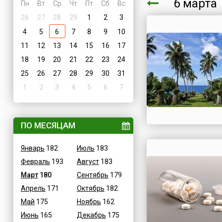
6 март
Пн
Вт
Ср
Чт
Пт
Сб
Вс
26
27
28
29
1
2
3
4
5
6
7
8
9
10
11
12
13
14
15
16
17
18
19
20
21
22
23
24
25
26
27
28
29
30
31
1
2
3
4
5
6
7
ПО МЕСЯЦАМ
Январь
182
Июль
183
Февраль
193
Август
183
Март
180
Сентябрь
179
Апрель
171
Октябрь
182
Май
175
Ноябрь
162
Июнь
165
Декабрь
175