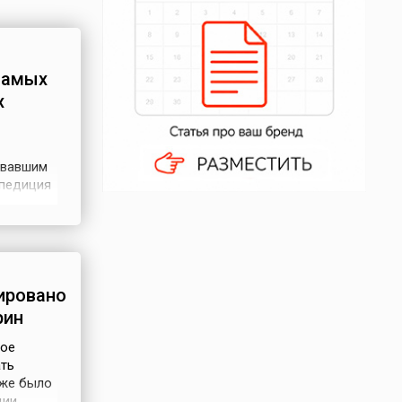
самых
х
овавшим
спедиция
265
анлукар-
ря 1519
ировано
рин
кое
ать
 же было
ии,