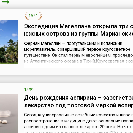
а
1521
Экспедиция Магеллана открыла три 
южных острова из группы Мариански
Фернан Магеллан — португальский и испанский
мореплаватель, совершивший первое кругосветное
путешествие. Он стал первым европейцем, прослед
из Атлантического океана в Тихий.Кругосветная эк
Магеллана — флотилия из пяти судов с командой в 
человек во главе с Магелланом — вышла из порта С
де-Баррамеда (устье реки Гвадалквивир) 20 сентяб
года на поиски юго-западного ...
1899
День рождения аспирина – зарегистр
лекарство под торговой маркой аспи
Сегодня универсальные лечебные качества и широ
распространение в медицине дают основание назв
аспирин одним из главных лекарств 20 века. Но что
до того момента, как придумали аспирин?По традиц