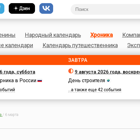
енины
Народный календарь
Хроника
Компа
е календари
Календарь путешественника
Эксп
ЗАВТРА
6 года, суббота
9 августа 2026 года, воскр
рника в России
День строителя
 событий
...а также еще 42 события
а
/
6 марта