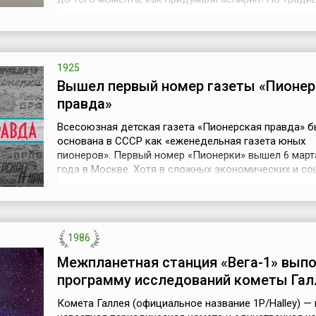
люди раньше снижали жар и снимали боль водной
настойкой коры ивы или вербы. Ивовая кора была 
еще в древности, с помощью нее лечили различные
инфекционные болезни и подагру, ее и...
1925
Вышел первый номер газеты «Пионер
правда»
Всесоюзная детская газета «Пионерская правда» 
основана в СССР как «еженедельная газета юных
пионеров». Первый номер «Пионерки» вышел 6 март
года в Москве. Хотя в сложных экономических и с
условиях послевоенного времени редакция новой д
газеты начиналась буквально с двух стульев и пиш
машинки, которую подарила журналистам сестра В.И
– Мария Ульянова, но «Пионер...
1986
Межпланетная станция «Вега-1» вып
программу исследований кометы Гал
Комета Галлея (официальное название 1P/Halley) —