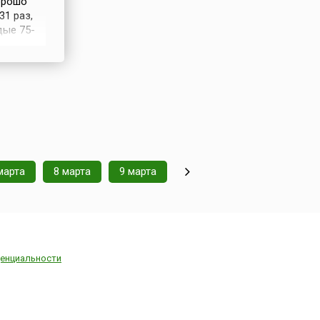
орошо
1 раз,
дые 75-
ют слой
Во время
марта
8 марта
9 марта
енциальности