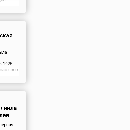
известна
ская
была
а 1925
оциальных
етской
ущей
. Ленина
олнила
лея
 первая