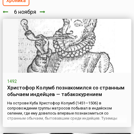
Хроника
6 ноября
1492
Христофор Колумб познакомился со странным
обычаем индейцев — табакокурением
На острове Куба Христофор Колумб (1451—1506) в
сопровождении группы матросов побывал в индейском
селении, где ему довелось впервые познакомиться со
странным обычаем, бытовавшим среди индейцев. Туземцы
держали во рту скатанные из какой-то травы и тлеющие с
одного конца трубки, которые они называли «тобако», и время
от времени выпускали из носа втягиваемый ароматный дым.