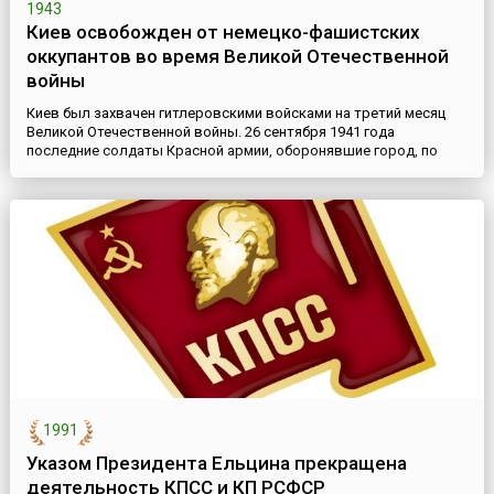
1943
Киев освобожден от немецко-фашистских
оккупантов во время Великой Отечественной
войны
Киев был захвачен гитлеровскими войсками на третий месяц
Великой Отечественной войны. 26 сентября 1941 года
последние солдаты Красной армии, оборонявшие город, по
приказу советского командования покинули его. В этот же день
в столицу республики вступила Шестая немецкая армия.Отбить
город назад советским войскам удалось через два года. В
сентябре 1943 года войска Воронежского фронта (в дальнейш...
1991
Указом Президента Ельцина прекращена
деятельность КПСС и КП РСФСР