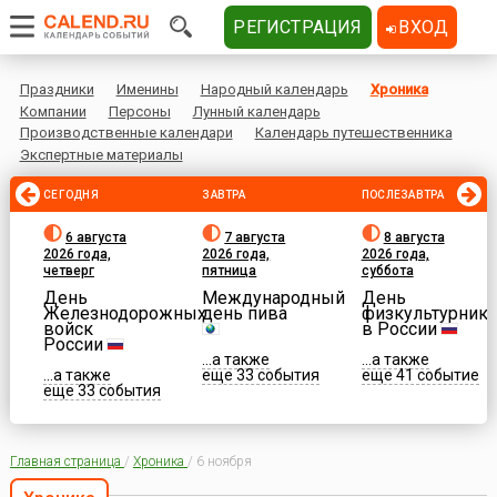
РЕГИСТРАЦИЯ
ВХОД
Праздники
Именины
Народный календарь
Хроника
Компании
Персоны
Лунный календарь
Производственные календари
Календарь путешественника
Экспертные материалы
СЕГОДНЯ
ЗАВТРА
ПОСЛЕЗАВТРА
6 августа
7 августа
8 августа
2026 года,
2026 года,
2026 года,
четверг
пятница
суббота
День
Международный
День
Железнодорожных
день пива
физкультурника
войск
в России
России
...а также
...а также
...а также
еще 33 события
еще 41 событие
еще 33 события
Главная страница
/
Хроника
/
6 ноября