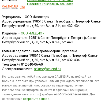
событий»
Пользовательское соглашение
Политика конфиденциальности
Учредитель — ООО «Квантор»
Адрес учредителя: 198516 Санкт-Петербург, г. Петергоф, Санкт-
Петербургский пр., д.60, лит.А, ч.п. 2-Н, оф.432, 434
Издатель —
ООО «МЕДИО»
Адрес издателя: 198516 Санкт-Петербург, г. Петергоф, Санкт-
Петербургский пр., д.60, лит.А, ч.п. 2-Н, оф.440
Главный редактор - Комарова Мария Сергеевна
Адрес редакции:
198516
Санкт-Петербург, г. Петергоф
,
Санкт-
Петербургский пр., д.60, лит.А, ч.п. 2-Н, оф.432, 434
Телефон:
+7 812 640-06-60
Электронная почта:
askme@calend.ru
Использование любой информации CALEND.RU на веб-сайтах
возможно только при условии наличия у каждого скопированного
материала активной гиперссылки на страницу-источник.
Использование информации сайта в оффлайн-СМИ (радио,
телевидение, газеты и т.п.) требует
особого согласования
. Для
согласования
отправьте запрос
.