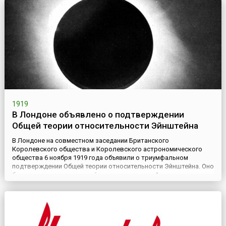
Так европейцы впервые познак...
1919
В Лондоне объявлено о подтверждении
Общей теории относительности Эйнштейна
В Лондоне на совместном заседании Британского
Королевского общества и Королевского астрономического
общества 6 ноября 1919 года объявили о триумфальном
подтверждении Общей теории относительности Эйнштейна. Оно
было представлено английским астрономом Артуром
Эддингтоном (1882–1944). Весной 1919 года английская
экспедиция в момент затмения обнаружила предсказанное
Эйнштейном отклонение света в п...