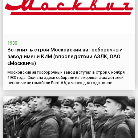
1930
Вступил в строй Московский автосборочный
завод имени КИМ (впоследствии АЗЛК, ОАО
«Москвич»)
Московский автосборочный завод вступил в строй 6 ноября
1930 года. Сначала здесь собирали из американских деталей
легковые автомобили Ford-AA, а через два года после
постройки нижегородского завода перешли на сборку
автомобилей «ГАЗ-А» и «ГАЗ-АА» из отечественных
комплектующих. 15 января 1939 года автосборочный завод
имени КИМ (Коммунистического Интернационала Молодежи )
был переименован в «Мо...