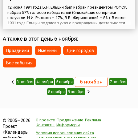
12 июня 1991 года Б.Н. Ельцин был избран президентом РСФСР,
набрав 57% голосов избирателей (ближайшие соперники
получили: Н.И. Рыжков – 17%, В.В. Жириновский – 8%). В июле
1991 года Ельцин подписал указ о прекращении деятельности
организационных структур политических партий и массовых
общественных движений в государственных органах,
А также в этот день 6 ноября:
учреждениях и организациях РСФСР. В связи с попыткой госу...
Праздники
Именины
Дни городов
Все события
6 ноября
3 ноября
4 ноября
5 ноября
7 ноября
8 ноября
9 ноября
О проекте
Продвижение
Реклама
© 2005—2026
Контакты
Информеры
Проект
«Календарь
Условия использования сайта