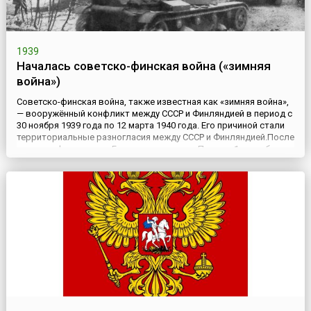
1939
Началась советско-финская война («зимняя
война»)
Советско-финская война, также известная как «зимняя война»,
— вооружённый конфликт между СССР и Финляндией в период с
30 ноября 1939 года по 12 марта 1940 года. Его причиной стали
территориальные разногласия между СССР и Финляндией.После
того, как фашистская Германия напала на Польшу 1 сентября
1939 года, советское руководство хотело отодвинуть финскую
границу от Ленинграда (сегодня Санкт-Пете...