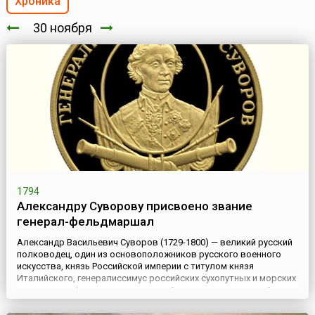
Хроника
30 ноября
1794
Александру Суворову присвоено звание
генерал-фельдмаршал
Александр Васильевич Суворов (1729-1800) — великий русский
полководец, один из основоположников русского военного
искусства, князь Российской империи с титулом князя
Италийского, генералиссимус российских сухопутных и морских
сил, генерал-фельдмаршал австрийских и сардинских войск,
Сардинского королевства гранд и принц королевской крови (с
титулом «кузен короля»), кавалер всех российских и многих ...