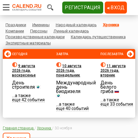
РЕГИСТРАЦИЯ
ВХОД
Праздники
Именины
Народный календарь
Хроника
Компании
Персоны
Лунный календарь
Производственные календари
Календарь путешественника
Экспертные материалы
СЕГОДНЯ
ЗАВТРА
ПОСЛЕЗАВТРА
9 августа
10 августа
11 августа
2026 года,
2026 года,
2026 года,
воскресенье
понедельник
вторник
День
Международный
День
строителя
день
белого
биодизеля
гриба
...а также
еще 42 события
...а также
...а также
еще 33 события
еще 40 событий
Главная страница
/
Хроника
/
30 ноября