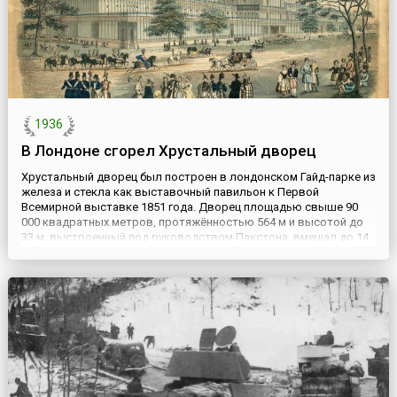
1936
В Лондоне сгорел Хрустальный дворец
Хрустальный дворец был построен в лондонском Гайд-парке из
железа и стекла как выставочный павильон к Первой
Всемирной выставке 1851 года. Дворец площадью свыше 90
000 квадратных метров, протяжённостью 564 м и высотой до
33 м, выстроенный под руководством Пакстона, вмещал до 14
тысяч посетителей. Невиданная в викторианской Англии
конструкция из стекла и железа имела грандиозный успех у
посетителей...