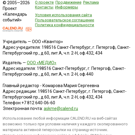
О проекте
Продвижение
Реклама
© 2005—2026
Контакты
Информеры
Проект
«Календарь
Условия использования сайта
событий»
Пользовательское соглашение
Политика конфиденциальности
Учредитель — ООО «Квантор»
Адрес учредителя: 198516 Санкт-Петербург, г. Петергоф, Санкт-
Петербургский пр., д.60, лит.А, ч.п. 2-Н, оф.432, 434
Издатель —
ООО «МЕДИО»
Адрес издателя: 198516 Санкт-Петербург, г. Петергоф, Санкт-
Петербургский пр., д.60, лит.А, ч.п. 2-Н, оф.440
Главный редактор - Комарова Мария Сергеевна
Адрес редакции:
198516
Санкт-Петербург, г. Петергоф
,
Санкт-
Петербургский пр., д.60, лит.А, ч.п. 2-Н, оф.432, 434
Телефон:
+7 812 640-06-60
Электронная почта:
askme@calend.ru
Использование любой информации CALEND.RU на веб-сайтах
возможно только при условии наличия у каждого скопированного
материала активной гиперссылки на страницу-источник.