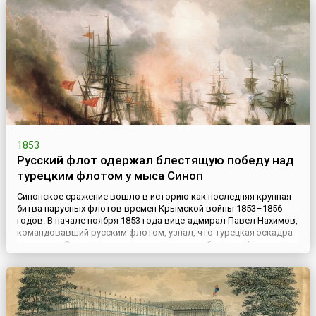
1853
Русский флот одержал блестящую победу над
турецким флотом у мыса Синоп
Синопское сражение вошло в историю как последняя крупная
битва парусных флотов времен Крымской войны 1853–1856
годов. В начале ноября 1853 года вице-адмирал Павел Нахимов,
командовавший русским флотом, узнал, что турецкая эскадра
во главе с Османом-паши, направившись к берегам Кавказа,
вышла из Босфора и укрылась от шторма в Синопской бухте. В
распоряжении Нахимова было три 84-пушечных лин...