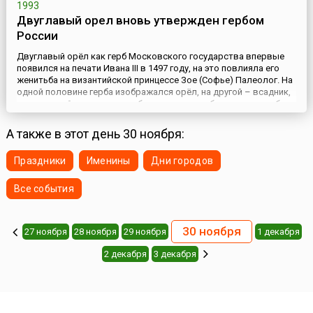
1993
Двуглавый орел вновь утвержден гербом
России
Двуглавый орёл как герб Московского государства впервые
появился на печати Ивана III в 1497 году, на это повлияла его
женитьба на византийской принцессе Зое (Софье) Палеолог. На
одной половине герба изображался орёл, на другой – всадник,
попирающий дракона – это был результат объединения гербов
двух стран. В дальнейшем в герб вносились изменения. При
Иване IV Грозном на груди орла появилось из...
А также в этот день 30 ноября:
Праздники
Именины
Дни городов
Все события
30 ноября
27 ноября
28 ноября
29 ноября
1 декабря
2 декабря
3 декабря