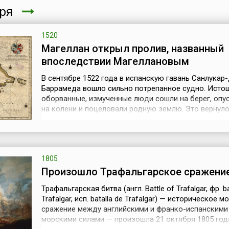
бря
1520
Магеллан открыл пролив, названный
впоследствии Магеллановым
В сентябре 1522 года в испанскую гавань Санлукар-
Баррамеда вошло сильно потрепанное судно. Исто
оборванные, измученные люди сошли на берег, опу
на колени и поцеловали родную землю. Это вернул
«Виктория», единственное из флотилии Магеллана,
покинувшей гавань 20 сентября 1519 года. 18 моряк
все, кто остался из отправившихся в далекий путь 2
человек. Флотил...
1805
Произошло Трафальгарское сражени
Трафальгарская битва (англ. Battle of Trafalgar, фр. ba
Trafalgar, исп. batalla de Trafalgar) — историческое м
сражение между английскими и франко-испанскими
морскими силами — произошла 21 октября 1805 год