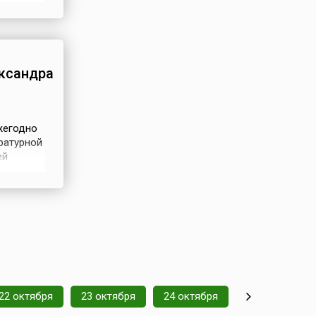
около
7
ксандра
жегодно
ературной
ей
языке,
ными
нение и
22 октября
23 октября
24 октября