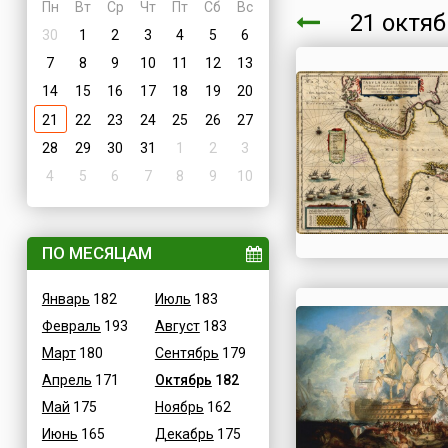
Пн
Вт
Ср
Чт
Пт
Сб
Вс
21 октя
30
1
2
3
4
5
6
7
8
9
10
11
12
13
14
15
16
17
18
19
20
21
22
23
24
25
26
27
28
29
30
31
1
2
3
4
5
6
7
8
9
10
ПО МЕСЯЦАМ
Январь
182
Июль
183
Февраль
193
Август
183
Март
180
Сентябрь
179
Апрель
171
Октябрь
182
Май
175
Ноябрь
162
Июнь
165
Декабрь
175