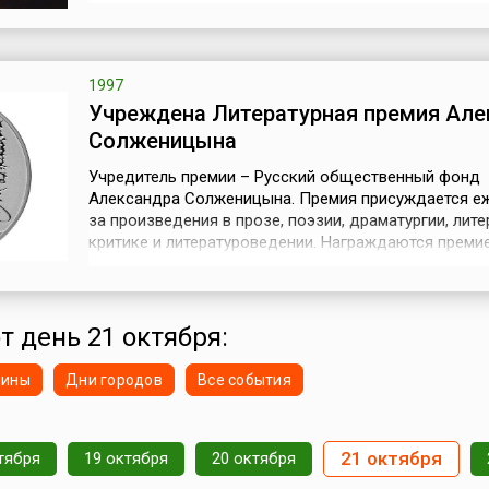
Трафальгар на Атлантическом побережье Испании 
города Кадис. Битва стала главным морским
противостоянием 19 века. Английская эскадра из 2
линкоров и 4 фрегатов п...
1997
Учреждена Литературная премия Але
Солженицына
Учредитель премии – Русский общественный фонд
Александра Солженицына. Премия присуждается е
за произведения в прозе, поэзии, драматургии, лит
критике и литературоведении. Награждаются преми
писатели, живущие в России и пишущие на русском 
чье творчество «обладает высокими художествен
достоинствами, вносит значительный вклад в сохра
бережное развитие традиций отеч...
т день 21 октября:
нины
Дни городов
Все события
21 октября
тября
19 октября
20 октября