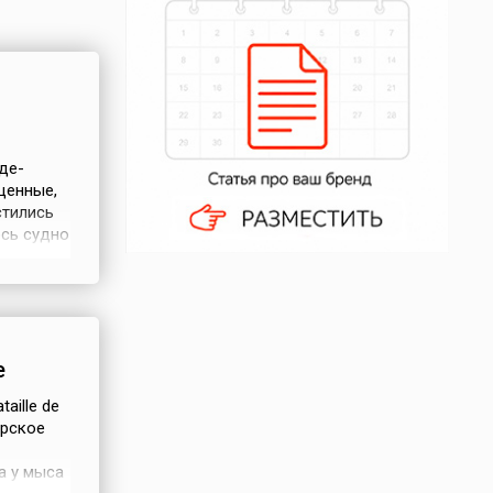
де-
щенные,
стились
ось судно
ов – вот
65
е
taille de
орское
а у мыса