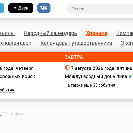
енины
Народный календарь
Хроника
Компа
е календари
Календарь путешественника
Эксп
ЗАВТРА
6 года, четверг
7 августа 2026 года, пятниц
орожных войск
Международный день пива
...а также еще 33 события
 события
а
/
21 октября