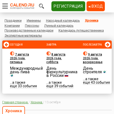
РЕГИСТРАЦИЯ
ВХОД
Праздники
Именины
Народный календарь
Хроника
Компании
Персоны
Лунный календарь
Производственные календари
Календарь путешественника
Экспертные материалы
СЕГОДНЯ
ЗАВТРА
ПОСЛЕЗАВТРА
7 августа
8 августа
9 августа
2026 года,
2026 года,
2026 года,
пятница
суббота
воскресенье
Международный
День
День
день пива
физкультурника
строителя
в России
...а также
...а также
...а также
еще 43 события
еще 33 события
еще 39 событий
Главная страница
/
Хроника
/
13 октября
Хроника