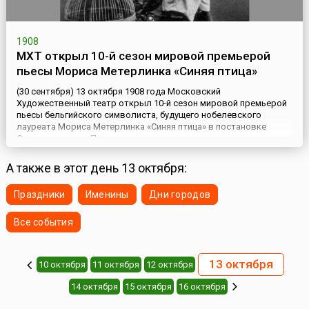
1908
МХТ открыл 10-й сезон мировой премьерой
пьесы Мориса Метерлинка «Синяя птица»
(30 сентября) 13 октября 1908 года Московский
Художественный театр открыл 10-й сезон мировой премьерой
пьесы бельгийского символиста, будущего нобелевского
лауреата Мориса Метерлинка «Синяя птица» в постановке
Станиславского. Право первого использования сказки автор
предоставил именно ему. Фабула пьесы завораживала: в канун
Рождества дети дровосека — мальчик Тильтиль и девочка
А также в этот день 13 октября:
Митиль — отправл...
Праздники
Именины
Дни городов
Все события
13 октября
10 октября
11 октября
12 октября
14 октября
15 октября
16 октября