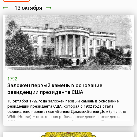
13 октября
1792
Заложен первый камень в основание
резиденции президента США
13 октября 1792 года заложен первый камень в основание
резиденции президента США, которая с 1902 года стала
официально называться «Белым Домом».Белый Дом (англ. the
White House) – постоянная рабочая резиденция президента
США – находится в самом сердце Вашингтона, на Пенсильвания-
авеню. Участок для строительства Белого дома выбрал
первый президент США Джордж Вашингтон, подписавший акт