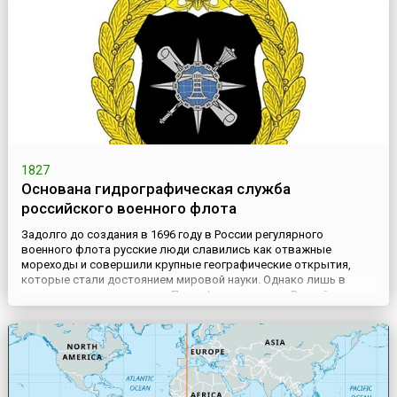
конгр...
1827
Основана гидрографическая служба
российского военного флота
Задолго до создания в 1696 году в России регулярного
военного флота русские люди славились как отважные
мореходы и совершили крупные географические открытия,
которые стали достоянием мировой науки. Однако лишь в
царствование императора Петра I – основателя Российского
флота – пришло осознание государственной значимости
подробных исследований и описаний морей, рек и озер. С
начала 18 века нача...