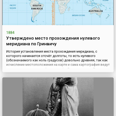
1884
Утверждено место прохождения нулевого
меридиана по Гринвичу
История установления места прохождения меридиана, с
которого начинается отсчёт долготы, то есть нулевого
(обозначаемого как ноль градусов) довольно древняя, так как
исчисление местоположения на карте и сама картография ведут
свою историю с древнейших времён. Однако, период Великих
географических открытий, расширение горизонта для
мореплавателей и рост значимости морских сообщений и
морской торговл...