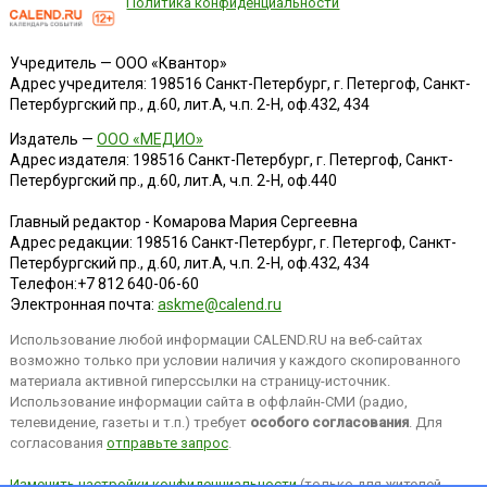
Политика конфиденциальности
Учредитель — ООО «Квантор»
Адрес учредителя: 198516 Санкт-Петербург, г. Петергоф, Санкт-
Петербургский пр., д.60, лит.А, ч.п. 2-Н, оф.432, 434
Издатель —
ООО «МЕДИО»
Адрес издателя: 198516 Санкт-Петербург, г. Петергоф, Санкт-
Петербургский пр., д.60, лит.А, ч.п. 2-Н, оф.440
Главный редактор - Комарова Мария Сергеевна
Адрес редакции:
198516
Санкт-Петербург, г. Петергоф
,
Санкт-
Петербургский пр., д.60, лит.А, ч.п. 2-Н, оф.432, 434
Телефон:
+7 812 640-06-60
Электронная почта:
askme@calend.ru
Использование любой информации CALEND.RU на веб-сайтах
возможно только при условии наличия у каждого скопированного
материала активной гиперссылки на страницу-источник.
Использование информации сайта в оффлайн-СМИ (радио,
телевидение, газеты и т.п.) требует
особого согласования
. Для
согласования
отправьте запрос
.
Изменить настройки конфиденциальности
(только для жителей