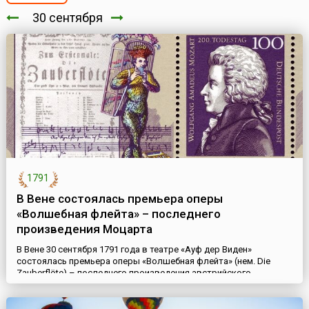
30 сентября
1791
В Вене состоялась премьера оперы
«Волшебная флейта» – последнего
произведения Моцарта
В Вене 30 сентября 1791 года в театре «Ауф дер Виден»
состоялась премьера оперы «Волшебная флейта» (нем. Die
Zauberflöte) – последнего произведения австрийского
композитора Вольфганга Амадея Моцарта (нем. Wolfgang
Amadeus Mozart, 1756-1791). Либретто к опере написал давний
приятель композитора и антрепренер Эммануэль Шиканедер.