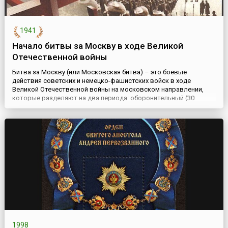
1941
Начало битвы за Москву в ходе Великой
Отечественной войны
Битва за Москву (или Московская битва) – это боевые
действия советских и немецко-фашистских войск в ходе
Великой Отечественной войны на московском направлении,
которые разделяют на два периода: оборонительный (30
сентября – 4 декабря 1941) и наступательный (5 декабря 1941 –
20 апреля 1942). В военной истории битва известна как
операция «Тайфун».Главной стратегической целью для немецко-
фашистск...
1998