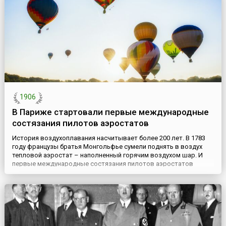
Опера имела огромный успех у зрителей. Гёте так нравилось это
прои...
1906
В Париже стартовали первые международные
состязания пилотов аэростатов
История воздухоплавания насчитывает более 200 лет. В 1783
году французы братья Монгольфье сумели поднять в воздух
тепловой аэростат – наполненный горячим воздухом шар. И
первые международные состязания пилотов аэростатов
стартовали также на родине воздухоплавания во Франции. 30
сентября 1906 года в Париже состоялись соревнования на
Кубок, организованный американским газетным магнатом
Джеймсом ...