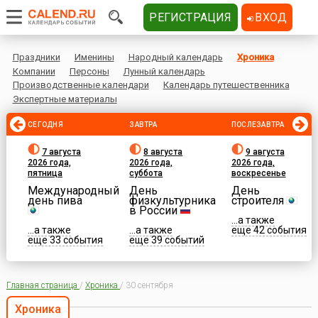
РЕГИСТРАЦИЯ
ВХОД
Праздники
Именины
Народный календарь
Хроника
Компании
Персоны
Лунный календарь
Производственные календари
Календарь путешественника
Экспертные материалы
СЕГОДНЯ
ЗАВТРА
ПОСЛЕЗАВТРА
7 августа
8 августа
9 августа
2026 года,
2026 года,
2026 года,
пятница
суббота
воскресенье
Международный
День
День
день пива
физкультурника
строителя
в России
...а также
...а также
...а также
еще 42 события
еще 33 события
еще 39 событий
Главная страница
/
Хроника
/
30 сентября
Хроника