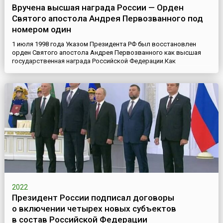
Вручена высшая награда России — Орден
Святого апостола Андрея Первозванного под
номером один
1 июля 1998 года Указом Президента РФ был восстановлен
орден Святого апостола Андрея Первозванного как высшая
государственная награда Российской Федерации.Как
отмечалось в Указе, этим орденом будут награждаться
«выдающиеся государственные и общественные деятели и
другие граждане Российской Федерации за исключительные
заслуги, способствующие процветанию, величию и славе
России». За выдающиеся з...
2022
Президент России подписал договоры
о включении четырех новых субъектов
в состав Российской Федерации