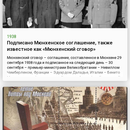
1938
Подписано Мюнхенское соглашение, также
известное как «Мюнхенский сговор»
Мюнхенский сговор – соглашение, составленное в Мюнхене 29
сентября 1938 года и подписанное на следующий день – 30
сентября – премьер-министрами Великобритании – Невиллом
Чемберленом, Франции – Эдуардом Даладье, Италии – Бенито
Муссолини и рейхсканцлером Германии Адольфом Гитлером. В
результате данного соглашения этими западными странами
было санкционировано начало захвата Чехословакии
фашистск...