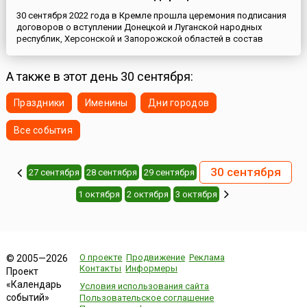
30 сентября 2022 года в Кремле прошла церемония подписания
договоров о вступлении Донецкой и Луганской народных
республик, Херсонской и Запорожской областей в состав
России.Сначала Президент России Владимир Путин обратился к
россиянам о вступлении новых регионов в состав страны. А
затем подписал соглашения о принятии в Российскую
А также в этот день 30 сентября:
Федерацию Донецкой Народной Республики, Луганской
Народной Респу...
Праздники
Именины
Дни городов
Все события
30 сентября
27 сентября
28 сентября
29 сентября
1 октября
2 октября
3 октября
О проекте
Продвижение
Реклама
© 2005—2026
Контакты
Информеры
Проект
«Календарь
Условия использования сайта
событий»
Пользовательское соглашение