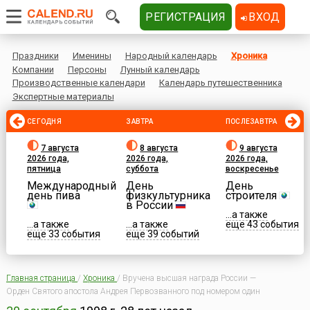
РЕГИСТРАЦИЯ
ВХОД
Праздники
Именины
Народный календарь
Хроника
Компании
Персоны
Лунный календарь
Производственные календари
Календарь путешественника
Экспертные материалы
СЕГОДНЯ
ЗАВТРА
ПОСЛЕЗАВТРА
7 августа
8 августа
9 августа
2026 года,
2026 года,
2026 года,
пятница
суббота
воскресенье
Международный
День
День
день пива
физкультурника
строителя
в России
...а также
...а также
...а также
еще 43 события
еще 33 события
еще 39 событий
Главная страница
/
Хроника
/
Вручена высшая награда России —
Орден Святого апостола Андрея Первозванного под номером один