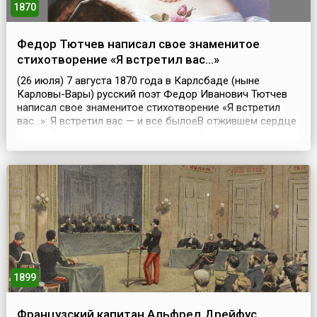
1870
Федор Тютчев написал свое знаменитое
стихотворение «Я встретил вас…»
(26 июля) 7 августа 1870 года в Карлсбаде (ныне
Карловы-Вары) русский поэт Федор Иванович Тютчев
написал свое знаменитое стихотворение «Я встретил
вас…»: Я встретил вас — и все былоеВ отжившем сердце
ожило;Я вспомнил время золотое —И сердцу стало так
тепло…Как поздней осени пороюБывают дни, бывает
час,Когда повеет вдруг весноюИ что-то встрепенется в
нас, —Так, весь обвеян д...
1899
Французский капитан Альфред Дрейфус