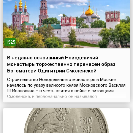
1525
В недавно основанный Новодевичий
монастырь торжественно перенесен образ
Богоматери Одигитрии Смоленской
Строительство Новодевичьего монастыря в Москве
началось по указу великого князя Московского Василия
III Ивановича – в честь взятия в войне с литовцами
Смоленска, и первоначально он назывался
«Богородице-Смоленский». Монастырь представлял
собой крепость, обнесенную мощной крепостной стеной
с 12 башнями.Год спустя, (28 июля) 7 августа 1525 года,
сюда из Благовещенского собора московского Кремля
...