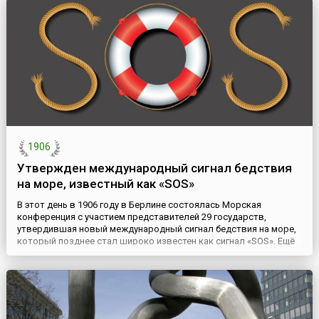
года). В связи с этим, (22 сентября) 3 октября 1782 года она
учредила для отличившихся гражданских чиновников орден
Святого р...
1906
Утвержден международный сигнал бедствия
на море, известный как «SOS»
В этот день в 1906 году в Берлине состоялась Морская
конференция с участием представителей 29 государств,
утвердившая новый международный сигнал бедствия на море,
который позднее стал широко известен как сигнал «SOS». Ещё
до изобретения в начале 1890-х радио, на морских судах уже
применялось множество различных визуальных и
аудиосигналов бедствия. Для этого использовались такие
средства связи ...