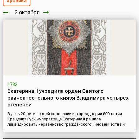
Хроника
3 октября
1782
Екатерина II учредила орден Святого
равноапостольного князя Владимира четырех
степеней
В день 20-летия своей коронации и в преддверии 800-летия
Крещения Руси императрица Екатерина II решила
ликвидировать неравенство гражданского чиновничества и
военных в «обеспечении» наградами (офицеры получали своих
«Георгиев» за отличия на государственной службе уже с 1769