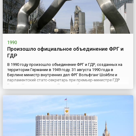
1990
Произошло официальное объединение ФРГ и
ГДР
В 1990 году произошло объединение ФРГ и ГДР, созданных на
территории Германии в 1949 году. 31 августа 1990 года в
Берлине министр внутренних дел ФРГ Вольфганг Шойбле и
парламентский статс-секретарь при премьер-министре ГДР
Гюнтер Краузе подписали Договор об установлении
германского единства между Федеративной Республикой
Германией и Германской Демократической Республикой
(Договор об объединени...