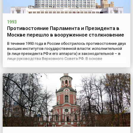
1993
Противостояние Парламента и Президента в
Москве перешло в вооруженное столкновение
В течение 1993 года в России обострилось противостояние двух
высших институтов государственной власти: исполнительной
(в лице президента РФ и его аппарата) и законодательной – в
лице руководства Верховного Совета РФ. В основе
развернувшегося соперничества лежало различие в подходах
к развитию конституционного процесса, осуществлению
стратегии и тактики переходного периода.В марте 1993 года на
...