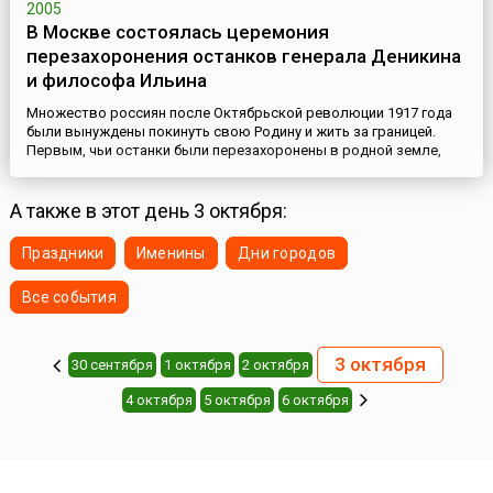
2005
В Москве состоялась церемония
перезахоронения останков генерала Деникина
и философа Ильина
Множество россиян после Октябрьской революции 1917 года
были вынуждены покинуть свою Родину и жить за границей.
Первым, чьи останки были перезахоронены в родной земле,
стал писатель Иван Шмелев. Его прах с 2000 года покоится на
Донском кладбище. В завещаниях генерала Деникина и
философа Ильина тоже было пожелание, чтобы их останки
А также в этот день 3 октября:
вместе с прахом их супруг были перевезены и захоронены в
родной...
Праздники
Именины
Дни городов
Все события
3 октября
30 сентября
1 октября
2 октября
4 октября
5 октября
6 октября