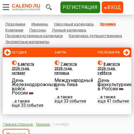
РЕГИСТРАЦИЯ
ВХОД
Праздники
Именины
Народный календарь
Хроника
Компании
Персоны
Лунный календарь
Производственные календари
Календарь путешественника
Экспертные материалы
СЕГОДНЯ
ЗАВТРА
ПОСЛЕЗАВТРА
6 августа
7 августа
8 августа
2026 года,
2026 года,
2026 года,
четверг
пятница
суббота
День
Международный
День
Железнодорожных
день пива
физкультурника
войск
в России
России
...а также
...а также
...а также
еще 33 события
еще 41 событие
еще 33 события
Главная страница
/
Хроника
/
3 октября