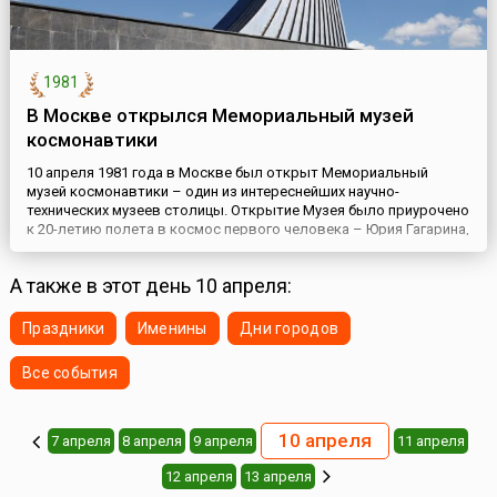
1981
В Москве открылся Мемориальный музей
космонавтики
10 апреля 1981 года в Москве был открыт Мемориальный
музей космонавтики – один из интереснейших научно-
технических музеев столицы. Открытие Музея было приурочено
к 20-летию полета в космос первого человека – Юрия Гагарина,
а расположился он в основании уникального памятника –
монумента-обелиска «Покорителям космоса».Замысел
А также в этот день 10 апреля:
создания музея принадлежал Главному конструктору ракетно-
космических с...
Праздники
Именины
Дни городов
Все события
10 апреля
7 апреля
8 апреля
9 апреля
11 апреля
12 апреля
13 апреля