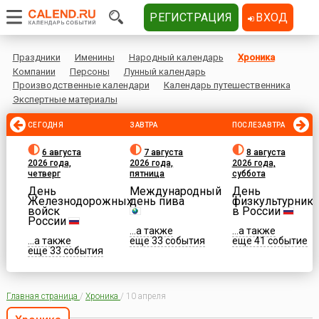
РЕГИСТРАЦИЯ
ВХОД
Праздники
Именины
Народный календарь
Хроника
Компании
Персоны
Лунный календарь
Производственные календари
Календарь путешественника
Экспертные материалы
СЕГОДНЯ
ЗАВТРА
ПОСЛЕЗАВТРА
6 августа
7 августа
8 августа
2026 года,
2026 года,
2026 года,
четверг
пятница
суббота
День
Международный
День
Железнодорожных
день пива
физкультурника
войск
в России
России
...а также
...а также
...а также
еще 33 события
еще 41 событие
еще 33 события
Главная страница
/
Хроника
/
10 апреля