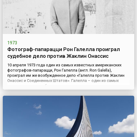
1973
Фотограф-папарацци Рон Галелла проиграл
судебное дело против Жаклин Онассис
10 апреля 1973 года один из самых известных американских
фотографов-папарацци, Рон Галелла (англ. Ron Galella),
проиграл им же возбужденное дело «Галелла против Жаклин
Онассис и Соединенных Штатов». Галелла – один из самых
знаменитых, самых богатых, ну и, конечно, самых ненавистых
папарацци в Америке.Дело было построено на том, что Галелла
обвинял вдову президента США Джона Кеннеди в том, что ...