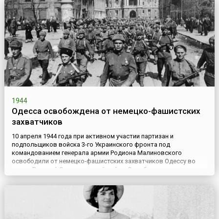
1944
Одесса освобождена от немецко-фашистских
захватчиков
10 апреля 1944 года при активном участии партизан и
подпольщиков войска 3-го Украинского фронта под
командованием генерала армии Родиона Малиновского
освободили от немецко-фашистских захватчиков Одессу во
время Великой Отечественной войны.Освобождение города
явилось частью наступательной операции, проведенной
советскими войсками 3-го Украинского фронта при содействии
сил Черноморского флота 26...