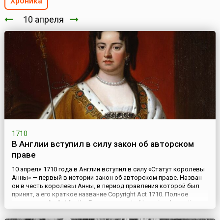
Хроника
10 апреля
1710
В Англии вступил в силу закон об авторском
праве
10 апреля 1710 года в Англии вступил в силу «Статут королевы
Анны» — первый в истории закон об авторском праве. Назван
он в честь королевы Анны, в период правления которой был
принят, а его краткое название Copyright Act 1710. Полное
название — An Act for the Encouragement of Learning, by vesting
the Copies of Printed Books in the Authors or purchasers of such
Copies, during the Times therein ...