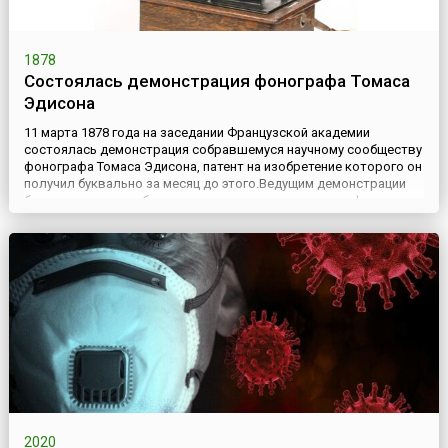
1878
Состоялась демонстрация фонографа Томаса
Эдисона
11 марта 1878 года на заседании Французской академии
состоялась демонстрация собравшемуся научному сообществу
фонографа Томаса Эдисона, патент на изобретение которого он
получил буквально за месяц до этого.Ведущим демонстрации
был сотрудник изобретателя, один из пионеров телефонии,
разработчик первой в мире телефонной станции на два десятка
абонентов, венгерский инженер Тивадар Пушкаш, которог...
2020