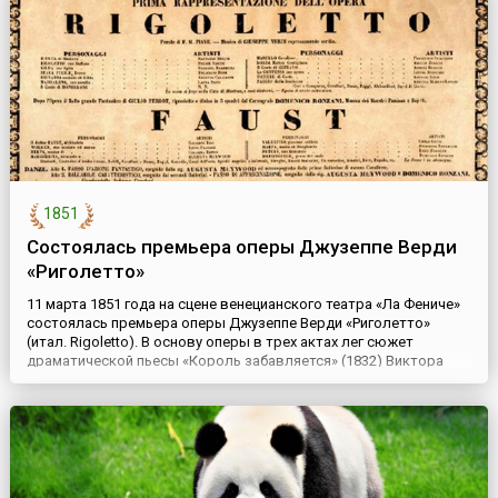
кодов».Согласно это...
1851
Состоялась премьера оперы Джузеппе Верди
«Риголетто»
11 марта 1851 года на сцене венецианского театра «Ла Фениче»
состоялась премьера оперы Джузеппе Верди «Риголетто»
(итал. Rigoletto). В основу оперы в трех актах лег сюжет
драматической пьесы «Король забавляется» (1832) Виктора
Гюго. Кстати, сама пьеса была запрещена цензурой как
подрывающая авторитет королевского двора. Поэтому
исторический король был заменён неким герцогом, а
безобразный шут ...