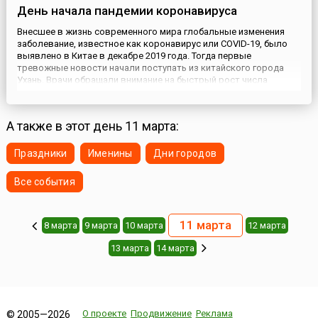
День начала пандемии коронавируса
Внесшее в жизнь современного мира глобальные изменения
заболевание, известное как коронавирус или COVID-19, было
выявлено в Китае в декабре 2019 года. Тогда первые
тревожные новости начали поступать из китайского города
Ухань. Врачи обращали внимание на быстрый рост числа
заболевших пневмонией неизвестной формы с тяжёлым
протеканием и осложнениями. 11 января 2020 года новое
заболевание унесло ...
А также в этот день 11 марта:
Праздники
Именины
Дни городов
Все события
11 марта
8 марта
9 марта
10 марта
12 марта
13 марта
14 марта
О проекте
Продвижение
Реклама
© 2005—2026