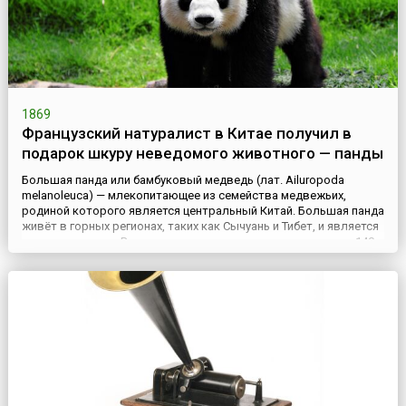
1869
Французский натуралист в Китае получил в
подарок шкуру неведомого животного — панды
Большая панда или бамбуковый медведь (лат. Ailuropoda
melanoleuca) — млекопитающее из семейства медвежьих,
родиной которого является центральный Китай. Большая панда
живёт в горных регионах, таких как Сычуань и Тибет, и является
уязвимым видом.Взрослые медведи могут достигать веса 140
кг и длины до 1,8 м. Их тело покрыто густым белым мехом, а
область вокруг глаз, лапы и уши окрашены в черный ц...