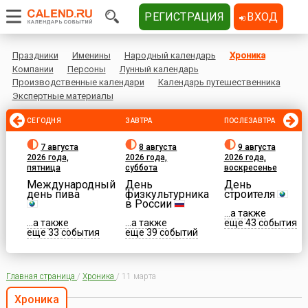
РЕГИСТРАЦИЯ
ВХОД
Праздники
Именины
Народный календарь
Хроника
Компании
Персоны
Лунный календарь
Производственные календари
Календарь путешественника
Экспертные материалы
СЕГОДНЯ
ЗАВТРА
ПОСЛЕЗАВТРА
7 августа
8 августа
9 августа
2026 года,
2026 года,
2026 года,
пятница
суббота
воскресенье
Международный
День
День
день пива
физкультурника
строителя
в России
...а также
...а также
...а также
еще 43 события
еще 33 события
еще 39 событий
Главная страница
/
Хроника
/
11 марта
Хроника