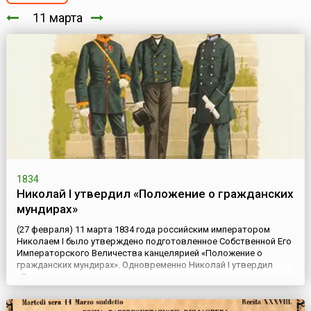
11 марта
1834
Николай I утвердил «Положение о гражданских
мундирах»
(27 февраля) 11 марта 1834 года российским императором
Николаем I было утверждено подготовленное Собственной Его
Императорского Величества канцелярией «Положение о
гражданских мундирах». Одновременно Николай I утвердил
«Описание дамских нарядов для приезда в торжественные дни
к Высочайшему двору». Так в российском обществе был
утвержден один из первых официальных «дресс-