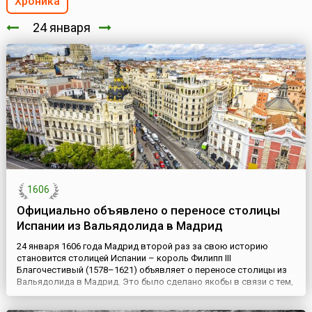
Хроника
24 января
1606
Официально объявлено о переносе столицы
Испании из Вальядолида в Мадрид
24 января 1606 года Мадрид второй раз за свою историю
становится столицей Испании – король Филипп III
Благочестивый (1578–1621) объявляет о переносе столицы из
Вальядолида в Мадрид. Это было сделано якобы в связи с тем,
что туманы реки Писуэрги, на которой стоит Вальядолид,
неблагоприятно сказывались на состоянии здоровья короля.