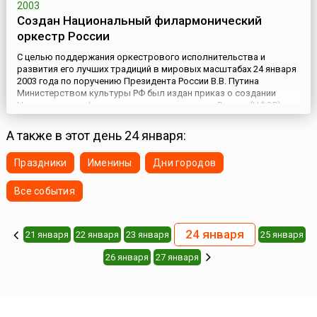
2003
Создан Национальный филармонический
оркестр России
С целью поддержания оркестрового исполнительства и
развития его лучших традиций в мировых масштабах 24 января
2003 года по поручению Президента России В.В. Путина
Министерством культуры РФ был издан приказ о создании
Национального филармонического оркестра России (НФОР).
Художественным руководителем оркестра был назначен
Владимир Спиваков – дирижер и скрипач, известный во всем
А также в этот день 24 января:
мире. В состав б...
Праздники
Именины
Дни городов
Все события
24 января
21 января
22 января
23 января
25 января
26 января
27 января