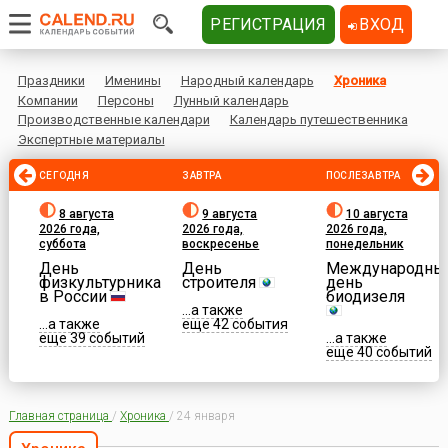
РЕГИСТРАЦИЯ
ВХОД
Праздники
Именины
Народный календарь
Хроника
Компании
Персоны
Лунный календарь
Производственные календари
Календарь путешественника
Экспертные материалы
СЕГОДНЯ
ЗАВТРА
ПОСЛЕЗАВТРА
8 августа
9 августа
10 августа
2026 года,
2026 года,
2026 года,
суббота
воскресенье
понедельник
День
День
Международны
физкультурника
строителя
день
в России
биодизеля
...а также
...а также
еще 42 события
еще 39 событий
...а также
еще 40 событий
Главная страница
/
Хроника
/
24 января