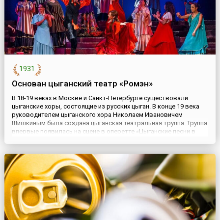
1931
Основан цыганский театр «Ромэн»
В 18-19 веках в Москве и Санкт-Петербурге существовали
цыганские хоры, состоящие из русских цыган. В конце 19 века
руководителем цыганского хора Николаем Ивановичем
Шишкиным была создана цыганская театральная труппа. Труппа
впервые появилась на сцене в оперетте «Цыганские песни в
лицах» в 1886 году, вместе с основной труппой театра
«Аркадия». Оперетта продержалась в репертуаре театра
несколько лет...