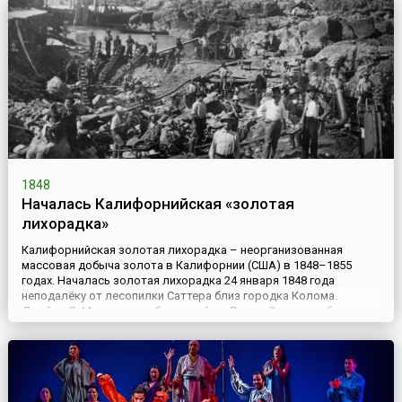
Уже к началу апреля переезд двора, который на самом деле
был выз...
1848
Началась Калифорнийская «золотая
лихорадка»
Калифорнийская золотая лихорадка – неорганизованная
массовая добыча золота в Калифорнии (США) в 1848–1855
годах. Началась золотая лихорадка 24 января 1848 года
неподалёку от лесопилки Саттера близ городка Колома.
Джеймс В. Маршалл, работавший на Джона Саттера, обнаружил
кусочки золота в водяном колесе на реке Американ-Ривер. Он
отнёс находку Саттеру, и вдвоём они тщательно проверили
металл, по...