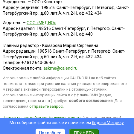
Учредитель — ООО «Квантор»
Адрес учредителя: 198516 Санкт-Петербург, г. Петергоф, Санкт-
Петербургский пр., д.60, лит.А, ч.п. 2-Н, оф.432, 434
Издатель —
ООО «МЕДИО»
Адрес издателя: 198516 Санкт-Петербург, г. Петергоф, Санкт-
Петербургский пр., д.60, лит.А, ч.п. 2-Н, оф.440
Главный редактор - Комарова Мария Сергеевна
Адрес редакции:
198516
Санкт-Петербург, г. Петергоф
,
Санкт-
Петербургский пр., д.60, лит.А, ч.п. 2-Н, оф.432, 434
Телефон:
+7 812 640-06-60
Электронная почта:
askme@calend.ru
Использование любой информации CALEND.RU на веб-сайтах
возможно только при условии наличия у каждого скопированного
материала активной гиперссылки на страницу-источник.
Использование информации сайта в оффлайн-СМИ (радио,
телевидение, газеты и т.п.) требует
особого согласования
. Для
согласования
отправьте запрос
.
Изменить настройки конфиденциальности
(только для жителей
Мы собираем файлы cookie и применяем
Яндекс.Метрику
.
EEA).
Подробнее
ПРИНЯТЬ