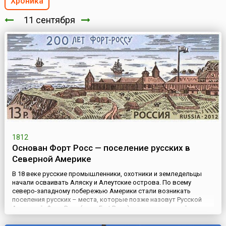
Хроника
11 сентября
1812
Основан Форт Росс — поселение русских в
Северной Америке
В 18 веке русские промышленники, охотники и земледельцы
начали осваивать Аляску и Алеутские острова. По всему
северо-западному побережью Америки стали возникать
поселения русских – места, которые позже назовут Русской
Америкой. Форт Росс (англ. Fort Ross) – первое европейское
поселение и крепость на побережье северной Калифорнии в 80
км к северу от Сан-Франциско, и самая южная точка