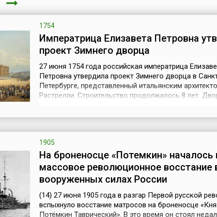
я
1754
Императрица Елизавета Петровна ут
проект Зимнего дворца
27 июня 1754 года российская императрица Елизаве
Петровна утвердила проект Зимнего дворца в Санк
Петербурге, представленный итальянским архитект
Растрелли. Строительство продолжалось 8 лет. Дв
построен в стиле барокко в виде замкнутого
четырехугольника с обширным внутренним двором 
фасадами, обращенными к Неве, Адмиралтейству и
Дворцовой площади. К числу известнейших интерь..
1905
На броненосце «Потемкин» началось 
массовое революционное восстание 
вооруженных силах России
(14) 27 июня 1905 года в разгар Первой русской ре
вспыхнуло восстание матросов на броненосце «Кня
Потёмкин Таврический». В это время он стоял недал