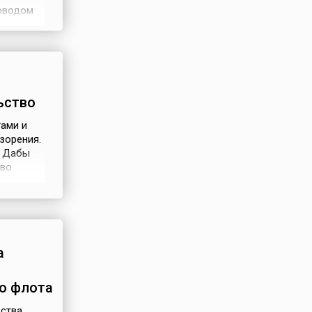
Поводом
атросов
игорием
ьство
гами и
зорения.
. Дабы
тво
ития
ого
а
го флота
ьства