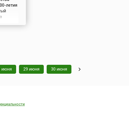
00-летия
тый
а
вый
на
8 июня
29 июня
30 июня
енциальности