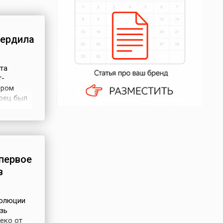
вердила
та
т-
ором
орец был
и
.
первое
в
волюции
зь
еко от