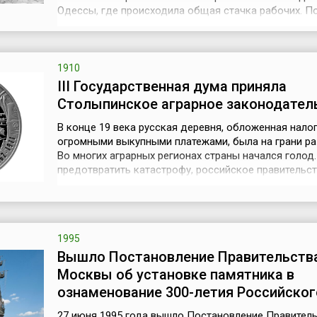
Одессы, где происходила общая стачка рабочих. 
для мятежа стала попытка начальства накормить м
гнилым червивым мясом. Восставшие, во главе с Гр
Вакуленчуком и Афанасием Матюшенко кинулись на
офицеров и начали ки...
1910
III Государственная дума приняла
Столыпинское аграрное законодател
В конце 19 века русская деревня, обложенная нало
огромными выкупными платежами, была на грани ра
Во многих аграрных регионах страны начался голод
предотвратить катастрофу, российское правительс
приступило к разработке вариантов аграрного разв
страны, итогом которой стала реформа крестьянск
надельного землевладения. Ее инициатором стал
председатель Совета министров Пет...
1995
Вышло Постановление Правительств
Москвы об установке памятника в
ознаменование 300-летия Российско
27 июня 1995 года вышло Постановление Правител