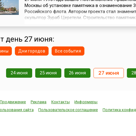
Москвы об установке памятника в ознаменование 3
Российского флота. Автором проекта стал знамени
скульптор Зураб Церетели. Строительство памятник
продолжалось 2 года (с 1996 по 1997). 98-ми метро
памятник был установлен на стрелке Москвы-реки 
Крымской набережной российской столицы. Его
от день 27 июня:
торжественное открытие состоялось 5 сент...
нины
Дни городов
Все события
27 июня
24 июня
25 июня
26 июня
2
Продвижение
Реклама
Контакты
Информеры
ользования сайта
Пользовательское соглашение
Политика конфид