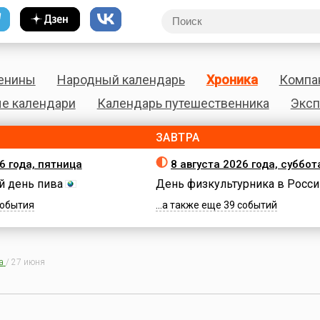
енины
Народный календарь
Хроника
Компа
е календари
Календарь путешественника
Эксп
ЗАВТРА
6 года, пятница
8 августа 2026 года, суббот
 день пива
День физкультурника в Росси
 события
...а также еще 39 событий
а
/
27 июня