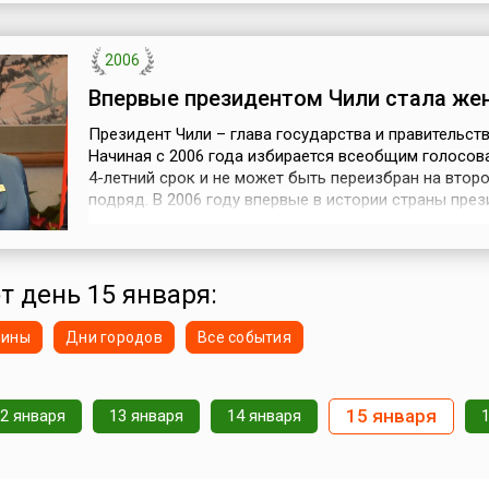
ценность в аспекте культурной принадлежности.По
сведений и тематическ...
2006
Впервые президентом Чили стала же
Президент Чили – глава государства и правительств
Начиная с 2006 года избирается всеобщим голосов
4-летний срок и не может быть переизбран на втор
подряд. В 2006 году впервые в истории страны пре
стала женщина – Мишель Бачелет (исп. Michelle Bach
врач, дочь генерала ВВС, который погиб от пыток в
режима генерала Пиночета. Она и сама была арестова
т день 15 января:
нины
Дни городов
Все события
15 января
2 января
13 января
14 января