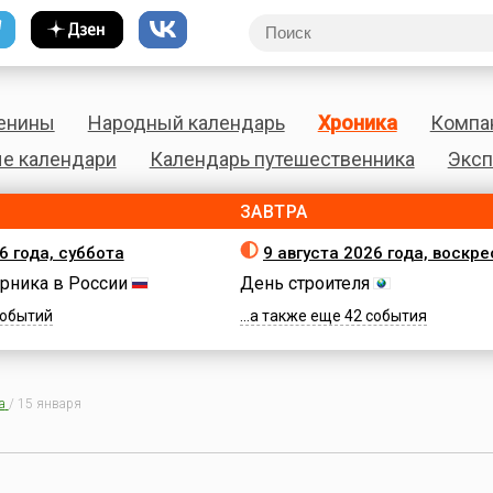
енины
Народный календарь
Хроника
Компа
е календари
Календарь путешественника
Эксп
ЗАВТРА
6 года, суббота
9 августа 2026 года, воскр
рника в России
День строителя
 событий
...а также еще 42 события
а
/
15 января