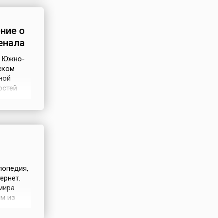
ных
ние о
енала
в Южно-
ском
ной
остей
ерного
й Жуков.
олее 45
клопедия,
ернет.
мира
м из
ость
я ее