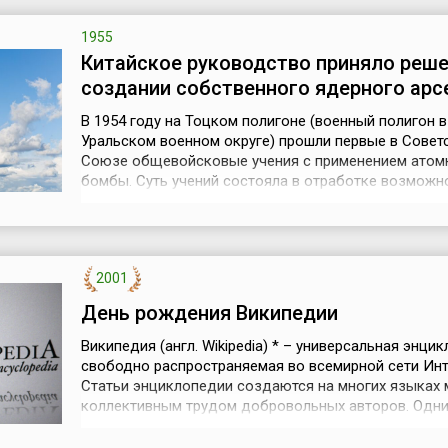
Пентагон — это символ Вооруженных сил Соединен
Штатов, а само слово часто исп...
1955
Китайское руководство приняло реше
создании собственного ядерного арс
В 1954 году на Тоцком полигоне (военный полигон 
Уральском военном округе) прошли первые в Совет
Союзе общевойсковые учения с применением атом
бомбы. Суть учений состояла в отработке возможн
прорыва обороны противника с использованием яд
оружия. Учения подготовил и провел маршал Георги
Непосредственно в атомных учениях участвовало б
тысяч военнослужащих, ...
2001
День рождения Википедии
Википедия (англ. Wikipedia) * – универсальная энци
свободно распространяемая во всемирной сети Инт
Статьи энциклопедии создаются на многих языках 
коллективным трудом добровольных авторов. Одни
основных достоинств Википедии является возможн
представить информацию на родном языке, сохраня