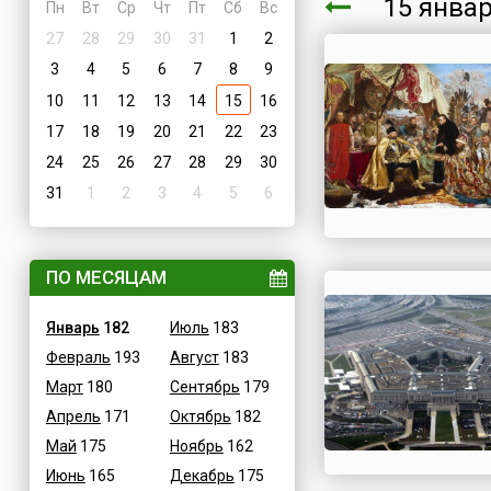
15 янва
Пн
Вт
Ср
Чт
Пт
Сб
Вс
27
28
29
30
31
1
2
3
4
5
6
7
8
9
10
11
12
13
14
15
16
17
18
19
20
21
22
23
24
25
26
27
28
29
30
31
1
2
3
4
5
6
ПО МЕСЯЦАМ
Январь
182
Июль
183
Февраль
193
Август
183
Март
180
Сентябрь
179
Апрель
171
Октябрь
182
Май
175
Ноябрь
162
Июнь
165
Декабрь
175