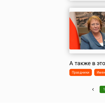
А также в это
Праздники
Име
1