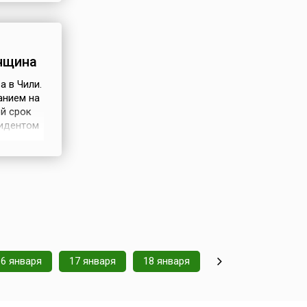
 объему
нщина
а в Чили.
анием на
ой срок
зидентом
elet) –
о время
на ...
16 января
17 января
18 января