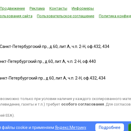
Продвижение
Реклама
Контакты
Информеры
ользования сайта
Пользовательское соглашение
Политика конфид
нкт-Петербургский пр., д.60, лит.А, ч.п. 2-Н, оф.432, 434
т-Петербургский пр., д.60, лит.А, ч.п. 2-Н, оф.440
нкт-Петербургский пр., д.60, лит.А, ч.п. 2-Н, оф.432, 434
возможно только при условии наличия у каждого скопированного матер
евидение, газеты и т.п.) требует
особого согласования
. Для согласо
ей EEA).
 файлы cookie и применяем
Яндекс.Метрику
.
Подробнее