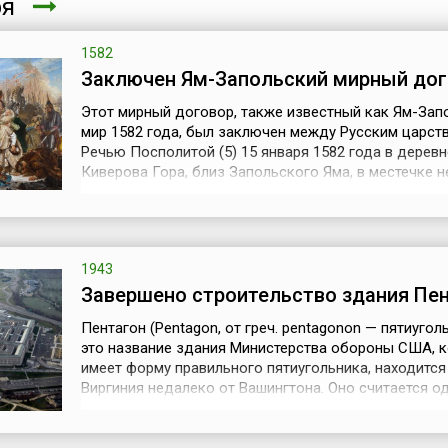
ря
1582
Заключен Ям-Запольский мирный до
Этот мирный договор, также известный как Ям-Зап
мир 1582 года, был заключен между Русским царст
Речью Посполитой (5) 15 января 1582 года в деревн
Киверова Гора, близ Запольского Яма, в местечке 
от Пскова. Этот документ, в числе других дипломат
актов, подводил итоги Ливонской войны (1558-1583)
провозглашал перемирие между двумя государства
сроком на 10 лет.По су...
1943
Завершено строительство здания Пе
Пентагон (Pentagon, от греч. pentagonon — пятиугол
это название здания Министерства обороны США, 
имеет форму правильного пятиугольника, находится
Виргиния недалеко от Вашингтона. Оно считается о
крупнейших административных зданий в мире и са
защищенным объектом в США. В настоящее время