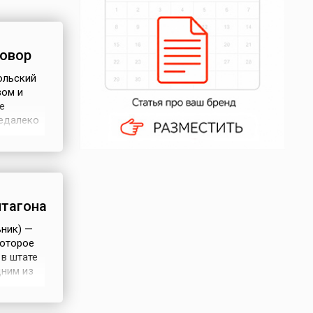
говор
ольский
вом и
е
недалеко
ических
 и
ми
нтагона
ьник) —
которое
 в штате
дним из
мым