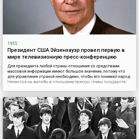
1955
Президент США Эйзенхауэр провел первую в
мире телевизионную пресс-конференцию
Для президента любой страны отношения со средствами
массовой информации имеют большое значение, потому что
для управления страной необходимо, чтобы его понимал народ.
Несмотря на жалобы в отношении прессы, главы государств
быстро приходят к выводу, что новостные организации
являются важной составляющей ландшафта президентского
правления. Народ желает знать, чем президент занимается и
каковы его пл...