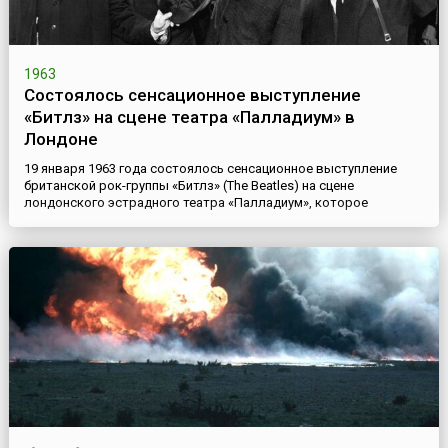
1963
Состоялось сенсационное выступление
«Битлз» на сцене театра «Палладиум» в
Лондоне
19 января 1963 года состоялось сенсационное выступление
британской рок-группы «Битлз» (The Beatles) на сцене
лондонского эстрадного театра «Палладиум», которое
прославило их на всю страну. Вокально-инструментальный
квартет своим названием обязан идее Леннона соединить
слово, обозначающее ритмическую пульсацию «beat», и слово,
связанное ассоциативно с насекомым «beetle».Через год после
выступле...