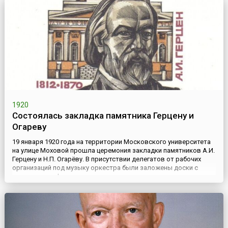
приравнива...
1920
Состоялась закладка памятника Герцену и
Огареву
19 января 1920 года на территории Московского университета
на улице Моховой прошла церемония закладки памятников А.И.
Герцену и Н.П. Огарёву. В присутствии делегатов от рабочих
организаций под музыку оркестра были заложены доски с
надписями, информирующими о возведении памятников.
Событие было приурочено к 50-летию со дня смерти А.И.
Герцена. Выбор личностей для монументов не был случайным.
Об...