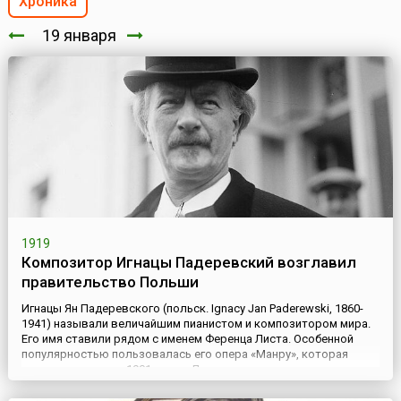
Хроника
19 января
1919
Композитор Игнацы Падеревский возглавил
правительство Польши
Игнацы Ян Падеревского (польск. Ignacy Jan Paderewski, 1860-
1941) называли величайшим пианистом и композитором мира.
Его имя ставили рядом с именем Ференца Листа. Особенной
популярностью пользовалась его опера «Манру», которая
после премьеры в 1901 году в Дрездене ставилась на сцене
оперных театров Америки. Менуэт Падеревского из цикла
«Шесть юморесок для фортепиано» по популярности