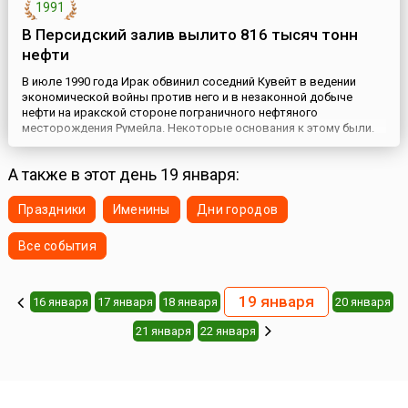
1991
В Персидский залив вылито 816 тысяч тонн
нефти
В июле 1990 года Ирак обвинил соседний Кувейт в ведении
экономической войны против него и в незаконной добыче
нефти на иракской стороне пограничного нефтяного
месторождения Румейла. Некоторые основания к этому были.
Власти Кувейта начали переговоры. Однако, Саддам Хусейн
требовал быстрых решений по выплате огромных компенсаций
А также в этот день 19 января:
и долго ждать не стал.2 августа 1990 года иракская армия
вторглась ...
Праздники
Именины
Дни городов
Все события
19 января
16 января
17 января
18 января
20 января
21 января
22 января