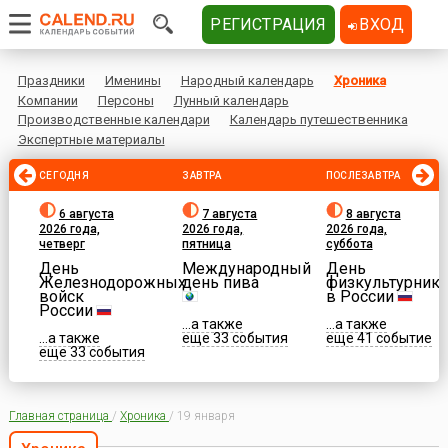
РЕГИСТРАЦИЯ
ВХОД
Праздники
Именины
Народный календарь
Хроника
Компании
Персоны
Лунный календарь
Производственные календари
Календарь путешественника
Экспертные материалы
СЕГОДНЯ
ЗАВТРА
ПОСЛЕЗАВТРА
6 августа
7 августа
8 августа
2026 года,
2026 года,
2026 года,
четверг
пятница
суббота
День
Международный
День
Железнодорожных
день пива
физкультурника
войск
в России
России
...а также
...а также
...а также
еще 33 события
еще 41 событие
еще 33 события
Главная страница
/
Хроника
/
19 января