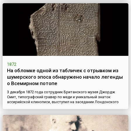
«Тимирязевка» – всемирно известное и старейшее высшее
аграрное учебное заведение России. Это вуз и один из
крупнейших научно-исследовательских центров в области
сельского хозяйства.Датой основания этого учебного
заведения считается 3 декабря 18...
1872
На обломке одной из табличек с отрывком из
шумерского эпоса обнаружено начало легенды
о Всемирном потопе
3 декабря 1872 года сотрудник Британского музея Джордж
Смит, типографский гравер по меди и уникальный знаток
ассирийской клинописи, выступил на заседании Лондонского
общества библейской археологии с сенсационным сообщением.
В результате расшифровки глиняных клинописных табличек,
найденных при раскопках древнего города Ниневии, на обломке
одной из них ему удалось прочитать отрывок из шумерского...