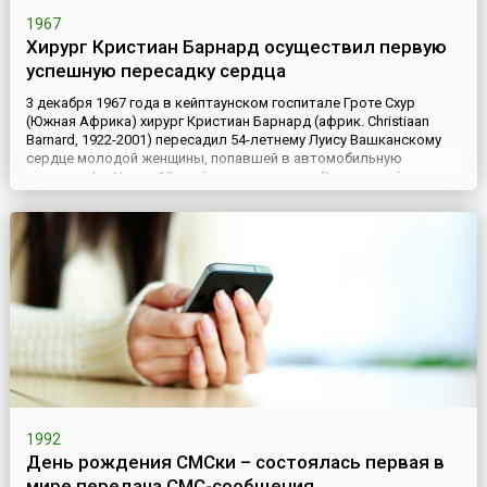
1967
Хирург Кристиан Барнард осуществил первую
успешную пересадку сердца
3 декабря 1967 года в кейптаунском госпитале Гроте Схур
(Южная Африка) хирург Кристиан Барнард (африк. Christiaan
Barnard, 1922-2001) пересадил 54-летнему Луису Вашканскому
сердце молодой женщины, попавшей в автомобильную
катастрофу. Через 18 дней после операции Вашканский умер от
пневмонии. Однако следующий пациент, Филипп Блайберг,
прожил с пересаженным сердцем более 19 месяцев. К концу
1968...
1992
День рождения СМСки – состоялась первая в
мире передача СМС-сообщения