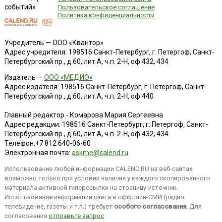
событий»
Пользовательское соглашение
Политика конфиденциальности
Учредитель — ООО «Квантор»
Адрес учредителя: 198516 Санкт-Петербург, г. Петергоф, Санкт-
Петербургский пр., д.60, лит.А, ч.п. 2-Н, оф.432, 434
Издатель —
ООО «МЕДИО»
Адрес издателя: 198516 Санкт-Петербург, г. Петергоф, Санкт-
Петербургский пр., д.60, лит.А, ч.п. 2-Н, оф.440
Главный редактор - Комарова Мария Сергеевна
Адрес редакции:
198516
Санкт-Петербург, г. Петергоф
,
Санкт-
Петербургский пр., д.60, лит.А, ч.п. 2-Н, оф.432, 434
Телефон:
+7 812 640-06-60
Электронная почта:
askme@calend.ru
Использование любой информации CALEND.RU на веб-сайтах
возможно только при условии наличия у каждого скопированного
материала активной гиперссылки на страницу-источник.
Использование информации сайта в оффлайн-СМИ (радио,
телевидение, газеты и т.п.) требует
особого согласования
. Для
согласования
отправьте запрос
.