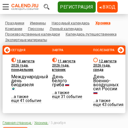
РЕГИСТРАЦИЯ
ВХОД
Праздники
Именины
Народный календарь
Хроника
Компании
Персоны
Лунный календарь
Производственные календари
Календарь путешественника
Экспертные материалы
СЕГОДНЯ
ЗАВТРА
ПОСЛЕЗАВТРА
10 августа
11 августа
12 августа
2026 года,
2026 года,
2026 года,
понедельник
вторник
среда
Международный
День
День
день
белого
Военно-
биодизеля
гриба
воздушных
сил России
...а также
...а также
еще 31 событие
еще 41 событие
...а также
еще 43 события
Главная страница
/
Хроника
/
3 декабря