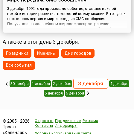
3 декабря 1992 года произошло событие, ставшее важной
вехой в истории развития технологий коммуникации. В тот день
состоялась первая в мире передача СМС-сообщения.
Получившая в дальнейшем широкое распространение
возможность передачи коротких текстовых сообщений лишь
подтверждает тот факт, что событие стало знаковым в
истории сотовой связи.Идея создания подобного сервиса
А также в этот день 3 декабря:
возникла ещё в сере...
Праздники
Именины
Дни городов
Все события
3 декабря
30 ноября
1 декабря
2 декабря
4 декабря
5 декабря
6 декабря
О проекте
Продвижение
Реклама
© 2005—2026
Контакты
Информеры
Проект
«Календарь
Условия использования сайта