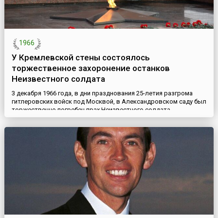
1966
У Кремлевской стены состоялось
торжественное захоронение останков
Неизвестного солдата
3 декабря 1966 года, в дни празднования 25-летия разгрома
гитлеровских войск под Москвой, в Александровском саду был
торжественно погребен прах Неизвестного солдата,
перенесенный с места кровопролитных боев — 41-го километра
Ленинградского шоссе.8 мая 1967 года в Москве был открыт
мемориальный архитектурный ансамбль «Могила Неизвестного
солдата». На могиле был зажжен Вечный огонь славы. На...