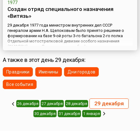
1977
Создан отряд специального назначения
«Витязь»
29 декабря 1977 года министром внутренних дел СССР
генералом армии Н.А. Щелоковым было принято решение о
формировании на базе 9-ой роты 3-го батальона 2-го полка
Отдельной мотострелковой дивизии особого назначения
(ОМСДОН) имени Дзержинского учебной роты специального
назначения (УРСН) — первого в системе МВД подразделения
спецназа.Военнослужащих в это подразделение отбирали из
А также в этот день 29 декабря:
числа лучших спо...
Праздники
Именины
Дни городов
Все события
29 декабря
26 декабря
27 декабря
28 декабря
30 декабря
31 декабря
1 января