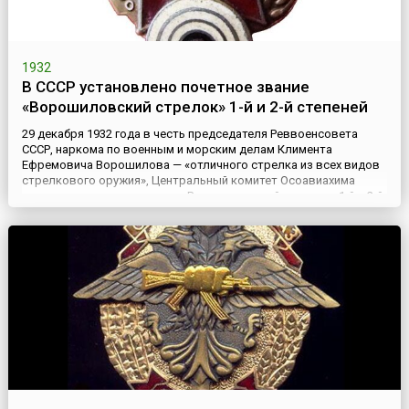
1932
В СССР установлено почетное звание
«Ворошиловский стрелок» 1-й и 2-й степеней
29 декабря 1932 года в честь председателя Реввоенсовета
СССР, наркома по военным и морским делам Климента
Ефремовича Ворошилова — «отличного стрелка из всех видов
стрелкового оружия», Центральный комитет Осоавиахима
установил почетное звание «Ворошиловский стрелок» 1-й и 2-й
степеней, присваиваемое с вручением соответствующего
нагрудного значка. Подготовка ворошиловских стрелков
стала неотъемл...