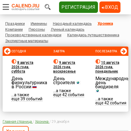
РЕГИСТРАЦИЯ
ВХОД
Праздники
Именины
Народный календарь
Хроника
Компании
Персоны
Лунный календарь
Производственные календари
Календарь путешественника
Экспертные материалы
СЕГОДНЯ
ЗАВТРА
ПОСЛЕЗАВТРА
8 августа
9 августа
10 августа
2026 года,
2026 года,
2026 года,
суббота
воскресенье
понедельник
День
День
Международны
физкультурника
строителя
день
в России
биодизеля
...а также
...а также
еще 42 события
еще 39 событий
...а также
еще 42 события
Главная страница
/
Хроника
/
29 декабря