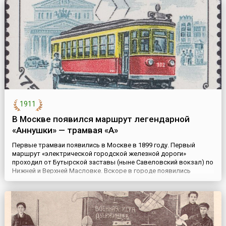
гостиница была самой лучшей в М...
1911
В Москве появился маршрут легендарной
«Аннушки» — трамвая «А»
Первые трамваи появились в Москве в 1899 году. Первый
маршрут «электрической городской железной дороги»
проходил от Бутырской заставы (ныне Савеловский вокзал) по
Нижней и Верхней Масловке. Вскоре в городе появились
знаменитые «буквенные» маршруты. 29 декабря 1911 года был
пущен трамвай «А», который москвичи любовно называли
«Аннушкой». Он курсировал по Бульварному кольцу и
Москворецкой набере...