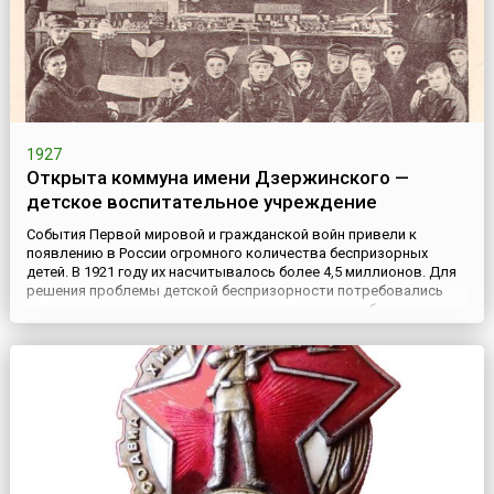
1927
Открыта коммуна имени Дзержинского —
детское воспитательное учреждение
События Первой мировой и гражданской войн привели к
появлению в России огромного количества беспризорных
детей. В 1921 году их насчитывалось более 4,5 миллионов. Для
решения проблемы детской беспризорности потребовались
значительные усилия со стороны государства и общества в
целом.Коммуна имени Дзержинского — детское воспитательное
учреждение — была создана в поселке Новый Харьков
(пригород Ха...