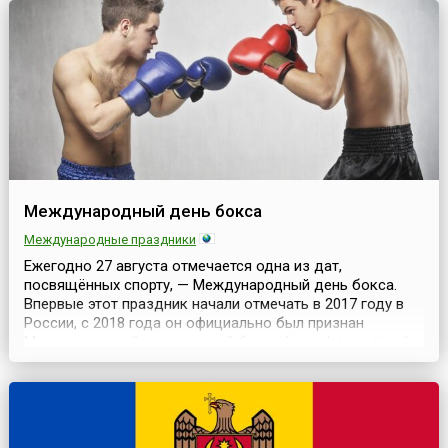
роль в жизни планеты Земля.По мнению учредителей
Дня, эта международная дата не...
Международный день бокса
Международные праздники
Ежегодно 27 августа отмечается одна из дат,
посвящённых спорту, — Международный день бокса.
Впервые этот праздник начали отмечать в 2017 году в
России, с 2018 года он официально был признан
Международной ассоциацией бокса (англ. International
Boxing Association, IBA). Но изначально его отмечали 22
июля, а в 2021 году празднование решено было
перенести на 27 августа.Это решение было принято...