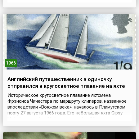
всех: золотая ржанка или шотландская куропатка. Один
из участников этого спора, сэр Хью Бивер, вернувшись
домой, вдруг решил собрать информацию о всяких
нестандартных рекордах, типа состязани...
1966
Английский путешественник в одиночку
отправился в кругосветное плавание на яхте
Историческое кругосветное плавание яхтсмена
Фрэнсиса Чичестера по маршруту клиперов, названное
впоследствии «Вояжем века», началось в Плимутском
порту 27 августа 1966 года. Его небольшая яхта Gipsy
Moth IV, длиной — 16,5 м и шириной — 3,2 м, отправилась
по маршруту быстроходных британских чайных клиперов
19 века, держа курс на Австралию. Спустя месяц после
старта бывший летчик, рекордсмен свер...