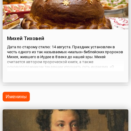
Михей Тиховей
Дата по старому стилю: 14 августа. Праздник установлен в
честь одного из так называемых «малых» библейских пророков
Михея, жившего в Иудее в 8 веке до нашей эры. Михей
считается автором пророческой книги, а также
основоположником тенденции упрощать суть иудаизма. «О
человек! Сказано тебе, что добро и чего требует от тебя
Господь: действовать справедливо, любить дела милосердия и
смиренному ходить ...
Именины