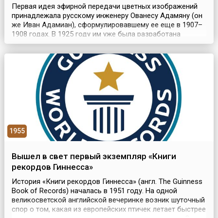
Первая идея эфирной передачи цветных изображений
принадлежала русскому инженеру Ованесу Адамяну (он
же Иван Адамиан), сформулировавшему ее еще в 1907–
1908 годах. В 1925 году им уже была разработана
система трехцветного телевидения, технически
реализованная английским изобретателем Дж. Бэрдом в
1928 году. Год спустя свою систему цветного
телевидения продемонстрировала «Америкэн телефон
энд теле...
1955
Вышел в свет первый экземпляр «Книги
рекордов Гиннесса»
История «Книги рекордов Гиннесса» (англ. The Guinness
Book of Records) началась в 1951 году. На одной
великосветской английской вечеринке возник шуточный
спор о том, какая из европейских птичек летает быстрее