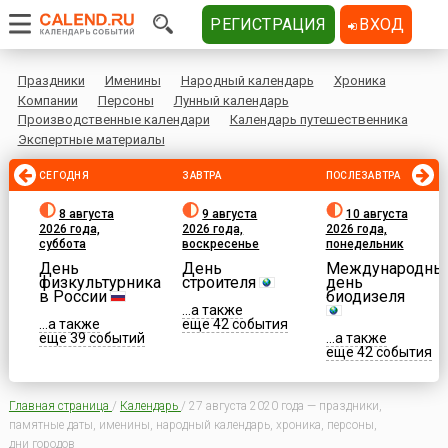
РЕГИСТРАЦИЯ
ВХОД
Праздники
Именины
Народный календарь
Хроника
Компании
Персоны
Лунный календарь
Производственные календари
Календарь путешественника
Экспертные материалы
СЕГОДНЯ
ЗАВТРА
ПОСЛЕЗАВТРА
8 августа
9 августа
10 августа
2026 года,
2026 года,
2026 года,
суббота
воскресенье
понедельник
День
День
Международны
физкультурника
строителя
день
в России
биодизеля
...а также
...а также
еще 42 события
еще 39 событий
...а также
еще 42 события
Главная страница
/
Календарь
/
27 августа 2020 года — праздники,
памятные даты, именины, народный календарь, хроника, персоны,
дни городов