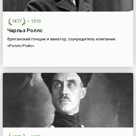
1877
—
1910
Чарльз Роллс
британский гонщик и авиатор, соучредитель компании
«Роллс-Ройс»