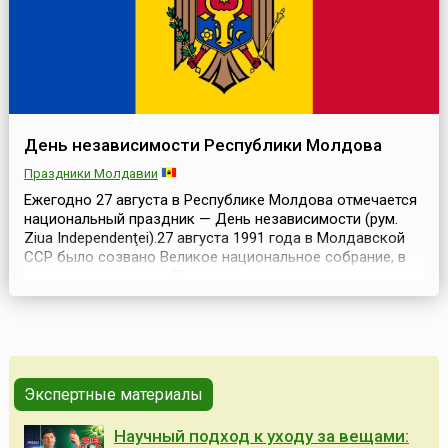
День независимости Республики Молдова
Праздники Молдавии
Ежегодно 27 августа в Республике Молдова отмечается
национальный праздник — День независимости (рум.
Ziua Independenţei).27 августа 1991 года в Молдавской
ССР было созвано Великое национальное собрание, в
результате которого Парламент проголосовал за
принятие Декларации о независимости — документа,
объявляющего независимость Молдавии и о выходе
Республики из состава СССР после провала августов...
Экспертные материалы
Научный подход к уходу за вещами: