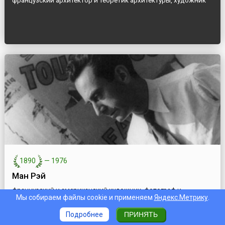
французский архитектор и теоретик архитектуры, художник
1890
—
1976
Ман Рэй
французский и американский художник, фотограф и
Мы собираем файлы cookie и применяем
Яндекс.Метрику
.
кинорежиссер
Подробнее
ПРИНЯТЬ