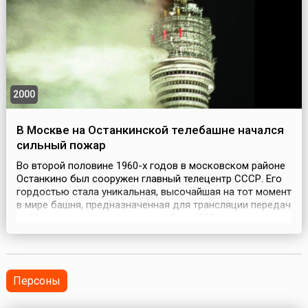
2000
В Москве на Останкинской телебашне начался
сильный пожар
Во второй половине 1960-х годов в московском районе
Останкино был сооружен главный телецентр СССР. Его
гордостью стала уникальная, высочайшая на тот момент
в мире башня, предназначенная для трансляции передач
из Москвы, взметнувшаяся в небо на 537 м.
Особенностью ее конструкции было то, что невероятно
высокий, но относительно тонкий корпус покоился на
неглубоком, но широком и тяжелом основании...
Персоны