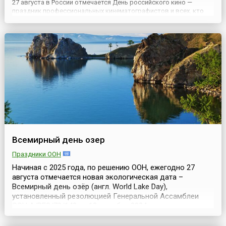
27 августа в России отмечается День российского кино —
праздник профессиональных кинематографистов и всех, кто
поддерживает и любит российское кино. Он установлен Указом
Президиума Верховного Совета СССР № 3018-Х от 1 октября
1980 г...
Всемирный день озер
Праздники ООН
Начиная с 2025 года, по решению ООН, ежегодно 27
августа отмечается новая экологическая дата –
Всемирный день озёр (англ. World Lake Day),
установленный резолюцией Генеральной Ассамблеи
ООН A/RES/79/142 от 12 декабря 2024 года и
посвящённый таким удивительным водным
экосистемам, как озёра, которые играют неоценимую