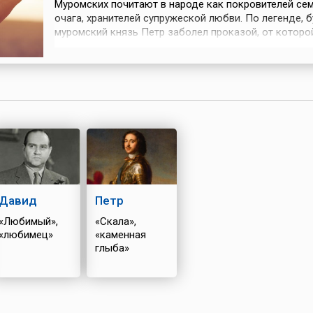
Муромских почитают в народе как покровителей се
очага, хранителей супружеской любви. По легенде, 
муромский князь Петр заболел проказой, от которо
не мог найти излечения. Однажды он увидел сон о т
помочь ему сможет крестьянка Феврония из Рязанс
земли. Девушку разыскали, и Петр дал обещание, ч
женится на ней, и...
Давид
Петр
«Любимый»,
«Скала»,
«любимец»
«каменная
глыба»