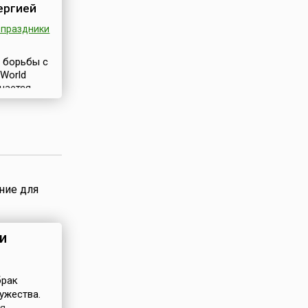
ергией
праздники
 борьбы с
 World
ечается
, начиная
 решению
низации по
World
ion, WAO) и
низации по
 (англ.
ние для
thology
O). Его
рование
твенности
и
ерах по
анного
...
брак
ужества.