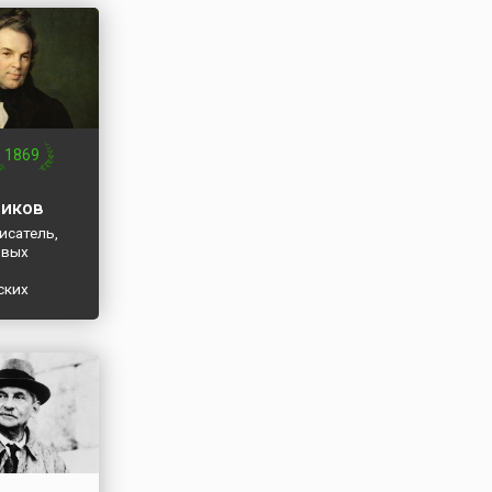
1869
иков
исатель,
рвых
ских