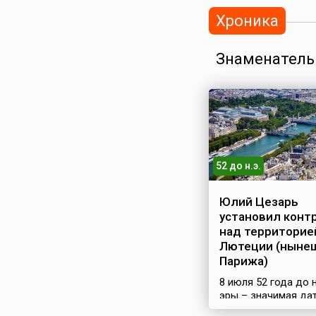
Хроника
Знаменатель
52 до н.э.
Юлий Цезарь
установил конт
над территорие
Лютеции (ныне
Парижа)
8 июля 52 года до 
эры – значимая дат
истории Парижа.