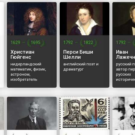
ва»
ие и
ня»
честве
тавшим
при
еднего
1629
—
1695
1792
—
1822
1792
—
е 1
Христиан
Перси Биши
Иван
Гюйгенс
Шелли
Лажечн
и более
нидерландский
английский поэт и
русский п
математик, физик,
драматург
автор пе
астроном,
русских
изобретатель
историче
романов