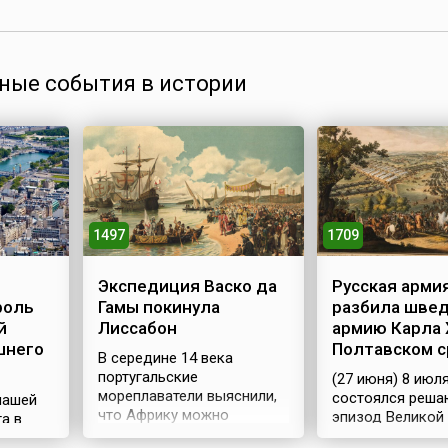
ные события в истории
1497
1709
Экспедиция Васко да
Русская армия
роль
Гамы покинула
разбила шве
й
Лиссабон
армию Карла X
шнего
Полтавском 
В середине 14 века
португальские
(27 июня) 8 июл
мореплаватели выяснили,
состоялся реш
нашей
что Африку можно
эпизод Великой
а в
обогнуть с юга, и
войны (1700—17