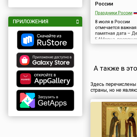
России
Праздники России
ПРИЛОЖЕНИЯ
8 июля в России
отмечается важная
памятная дата – Д
БАМовца, посвяще
всем, кто участвов
строительстве Бай
Амурской магистра
(БАМ). Можно сказа
А также в эт
это и профессиона
праздник всех стро
и работников БАМа
Здесь перечислены 
инициативой учреж
страны, но не явля
дня выступил в 201
Народный Хурал Бу
(парламент республ
целью привлечения
внимания обществ
к истории Сибири и 