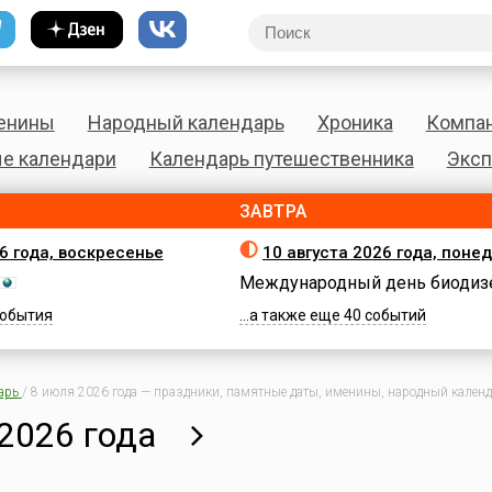
енины
Народный календарь
Хроника
Компа
е календари
Календарь путешественника
Эксп
ЗАВТРА
26 года, воскресенье
10 августа 2026 года, поне
Международный день биодиз
 события
...а также еще 40 событий
арь
/
8 июля 2026 года — праздники, памятные даты, именины, народный календа
2026 года