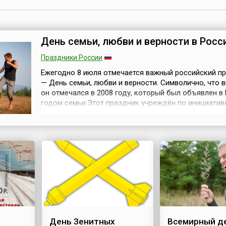
День семьи, любви и верности в Росс
Праздники России
Ежегодно 8 июля отмечается важный российский п
— День семьи, любви и верности. Символично, что 
он отмечался в 2008 году, который был объявлен в
годом семьи.Этот праздник учреждён по инициатив
депутатов Государственной Думы РФ, которая был
поддержана всеми традиционными религиозными
организациями России — ведь идея празднования 
семьи, любви и верности не имеет конфес...
в
День Зенитных
Всемирный д