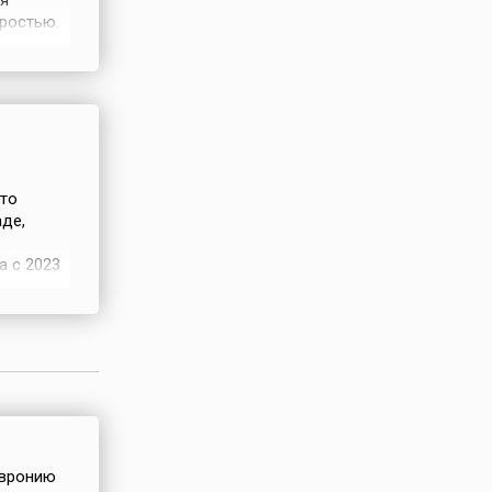
ня
ростью.
врагам и
 к
это
де,
а с 2023
ь вернули
тиваля
праздник
евронию