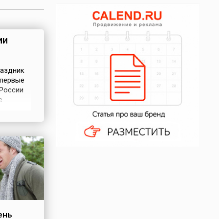
ии
раздник
впервые
 России
е
а
Дня
ень