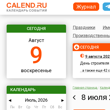
Журнал
Праздники
Им
СЕГОДНЯ
Производственны
Август
9
СЕГОДНЯ
9 августа 20
День строителя
воскресенье
...а также еще 42
Главная страница
/
Календ
КАЛЕНДАРЬ
8 июля 
Июль, 2026
◀
▶
Пн
Вт
Ср
Чт
Пт
Сб
Вс