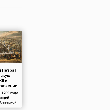
 Петра I
дскую
II в
сражении
я 1709 года
ающий
 Северной
21) —