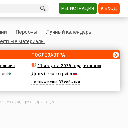
РЕГИСТРАЦИЯ
ВХОД
нии
Персоны
Лунный календарь
ертные материалы
ПОСЛЕЗАВТРА
дельник
11 августа 2026 года, вторник
еля
День белого гриба
...а также еще 33 события
рь, хроника, персоны, дни городов