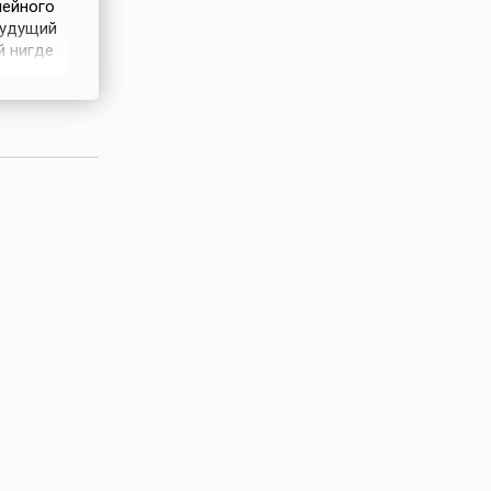
мейного
будущий
й нигде
ом, что
кой
то