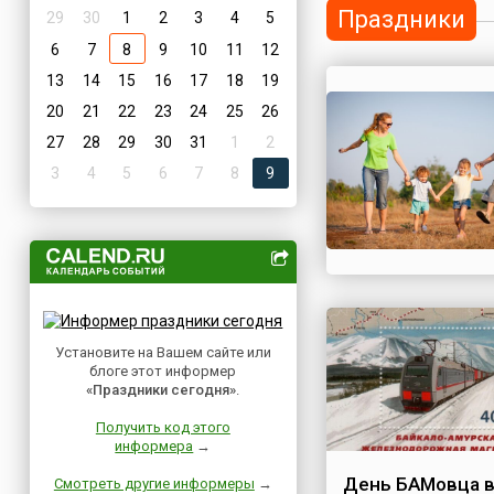
Праздники
29
30
1
2
3
4
5
6
7
8
9
10
11
12
13
14
15
16
17
18
19
20
21
22
23
24
25
26
27
28
29
30
31
1
2
3
4
5
6
7
8
9
Установите на Вашем сайте или
блоге этот информер
«Праздники сегодня»
.
Получить код этого
информера
→
День БАМовца 
Смотреть другие информеры
→