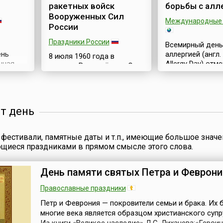
ракетных войск
борьбы с алл
Вооруженных Сил
Международные 
России
Праздники России
Всемирный день
ень
аллергией (англ.
8 июля 1960 года в
нная
Allergy Day) отм
составе Вооружённых Сил
ал в
ежегодно 8 июля
СССР появился новый род
кало-
с 2005 года, по
войск и была учреждена
ли
Всемирной орга
должность командующего
ть, что
аллергии (англ. 
зенитными ракетными
от день
льный
Allergy Organizat
войсками. Эту дату
ителей
Всемирной орга
принято считать Днём
. С
иммунопатологии
Зенитных ракетных войск
фестивали, памятные даты и т.п., имеющие большое значе
дения
World Immunopa
Вооруженных сил
ющиеся праздниками в прямом смысле этого слова.
7 году
Organization, WIP
Российской
рятии
цель — информи
Федерации.Сегодня
ики), с
широкой общес
зенитные ракетные войска
День памяти святых Петра и Феврони
о симптомах и м
(ЗРВ) являются родом
енности
профилактике д
Православные праздники
войск, входящих в систему
Да...
заболевания.Алле
войск противовоздушной
Петр и Феврония — покровители семьи и брака. Их 
и противоракетной
многие века является образцом христианского супр
обороны Воздушно-