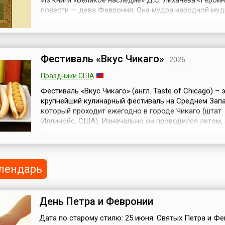
Из книги «Великое наследие» Д.С. Лихачева:«Герои
космических сил РФ.С...
повести — дева Феврония. Она мудра народной муд
Она загадывает мудрые загадки и умеет без суеты
разрешать жизненные трудности. Она не возражает 
не оскорбляет их открытым поучением, а прибегает
иносказанию, цель кото...
Фестиваль «Вкус Чикаго»
2026
Праздники США
Фестиваль «Вкус Чикаго» (англ. Taste of Chicago) – 
крупнейший кулинарный фестиваль на Среднем Запа
который проходит ежегодно в городе Чикаго (штат
Иллинойс, США). Изначально он проводился летом, 
года его перенесли на сентябрь, а в 2026 году внов
на летний период.Начало традиции проведения фес
было положено в 1980 году. Это был однодневный 
«Вкус Чикаго» в...
лендарь
День Петра и Февронии
Дата по старому стилю: 25 июня. Святых Петра и Ф