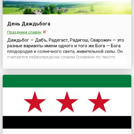
День Даждьбога
Праздники славян
Даждьбог — Дабъ, Радегаст, Радигош, Сварожич — это
разные варианты имени одного и того же Бога — Бога
плодородия и солнечного света, живительной силы. Он
считается первопредком славян (славяне по тексту
«Слова о Полку Игореве» — даждьбожии внуки).По
славянским преданиям, Даждьбог и Жива вместе
возродили мир после Потопа. Лада, матерь Живы,
соединила браком Даждьбога и Живу. Затем
обрученные бо...