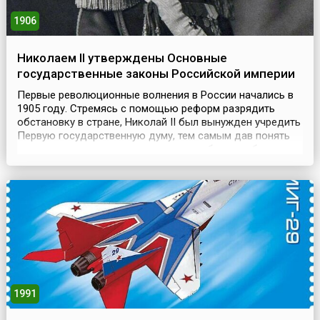
1906
Николаем II утверждены Основные
государственные законы Российской империи
Первые революционные волнения в России начались в
1905 году. Стремясь с помощью реформ разрядить
обстановку в стране, Николай II был вынужден учредить
Первую государственную думу, тем самым дав понять
подданным о намерении учесть потребность общества
в наличии представительного органа власти.Манифест
Николая II, изданный в октябре 1905 года, существенно
расширил полномочия Думы, превратив ее и...
1991