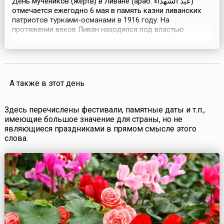
День мучеников (жертв) в Ливане (араб. عيد الشهداء‎)
отмечается ежегодно 6 мая в память казни ливанских
патриотов турками-османами в 1916 году. На
протяжении веков Ливан находился под властью
Османской империи, будучи частью региона Великая
Сирия, в состав которого также входили территории
современной Сирии, Иордании, Израиля и палестинских
территорий. Но в начале 20 века здесь начали
зарождат...
А также в этот день
Здесь перечислены фестивали, памятные даты и т.п.,
имеющие большое значение для страны, но не
являющиеся праздниками в прямом смысле этого
слова.