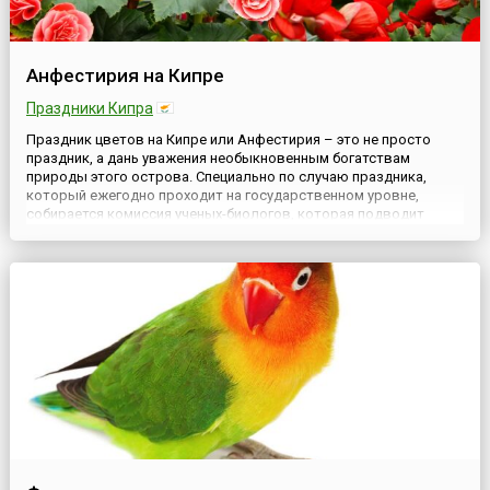
Анфестирия на Кипре
Праздники Кипра
Праздник цветов на Кипре или Анфестирия – это не просто
праздник, а дань уважения необыкновенным богатствам
природы этого острова. Специально по случаю праздника,
который ежегодно проходит на государственном уровне,
собирается комиссия ученых-биологов, которая подводит
итоги независимых исследований жизни флоры своей страны.
Учитывается при этом все: от подсчета мест скоплений редких
растений ...