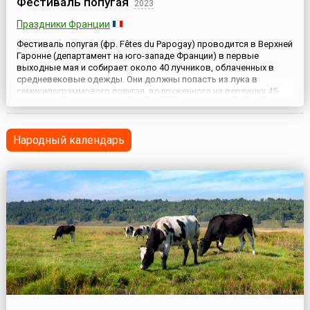
Фестиваль попугая
2023
Праздники Франции
Фестиваль попугая (фр. Fêtes du Papogay) проводится в Верхней
Гаронне (департамент на юго-западе Франции) в первые
выходные мая и собирает около 40 лучников, облаченных в
средневековые одежды. Они должны попасть из лука в
семикилограммового попугая, водруженного на верхушку 45-
метровой мачты. Стрелок, которому удастся сбить птицу,
становится королем праздника. Праздник берет свое начало в
сред...
Народный календарь