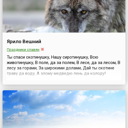
Ярило Вешний
Праздники славян
Ты спаси скотинушку, Нашу сиротинушку, Всю
животинушку, В поле, да за полем, В лесе, да за лесом, В
лесу за горами, За широкими долами, Дай ты скотине
траву да воду, А злому медведю пень да колоду!
С таким приговором молодежь обходила дворы рано
утром в день, когда первый раз после долгой и
холодной зимы скотина торжественно выгоняется на
пастбище, на так называемую Яри...