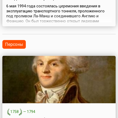
6 мая 1994 года состоялась церемония введения в
эксплуатацию транспортного тоннеля, проложенного
под проливом Ла-Манш и соединившего Англию и
Францию. Он был торжественно открыт лидерами
стран-участниц – королевой Великобритании
Елизаветой II и президентом Франции Франсуа
Миттераном.Одно из величайших строений 20 века
тоннель под Ла-Маншем (фр. tunnel sous la Manche, англ.
Персоны
Channel Tunnel) или ...
1758
—
1794