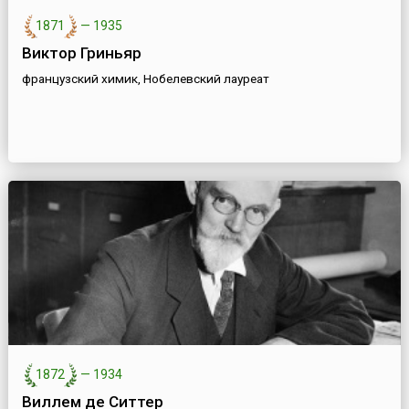
1871
—
1935
Виктор Гриньяр
французский химик, Нобелевский лауреат
1872
—
1934
Виллем де Ситтер