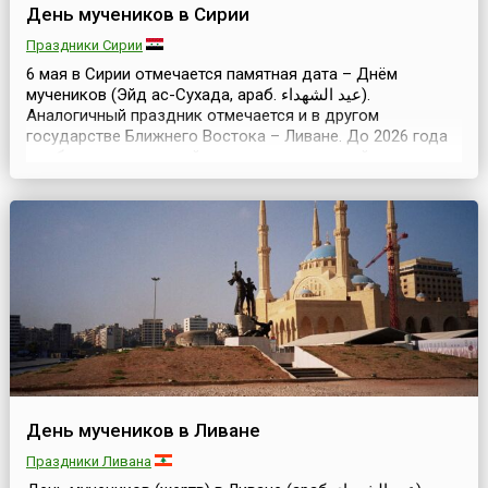
День мучеников в Сирии
Праздники Сирии
6 мая в Сирии отмечается памятная дата – Днём
мучеников (Эйд ас-Сухада, араб. عيد الشهداء‎).
Аналогичный праздник отмечается и в другом
государстве Ближнего Востока – Ливане. До 2026 года
это был национальный праздник и выходной день в
стране, но согласно указу президента Сирии в 2025 году
он потерял этот статус. Учреждение дня и присвоение
ему статуса национального праздника связано с ис...
День мучеников в Ливане
Праздники Ливана