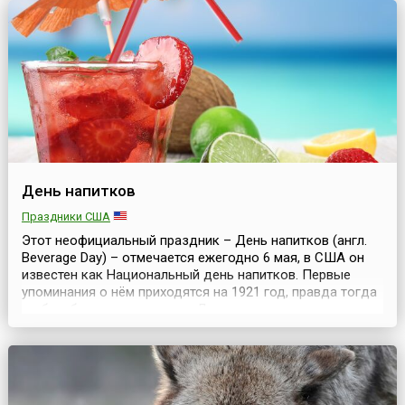
начали лепить и обжигать глиняную посуду ещё тысячи
лет ...
День напитков
Праздники США
Этот неофициальный праздник – День напитков (англ.
Beverage Day) – отмечается ежегодно 6 мая, в США он
известен как Национальный день напитков. Первые
упоминания о нём приходятся на 1921 год, правда тогда
он был более известен как День газированных напитков
в бутылках. Сейчас люди чаще стремятся к здоровому
образу жизни, употреблению чистой воды и более
полезных напитков, нежели сладкая га...