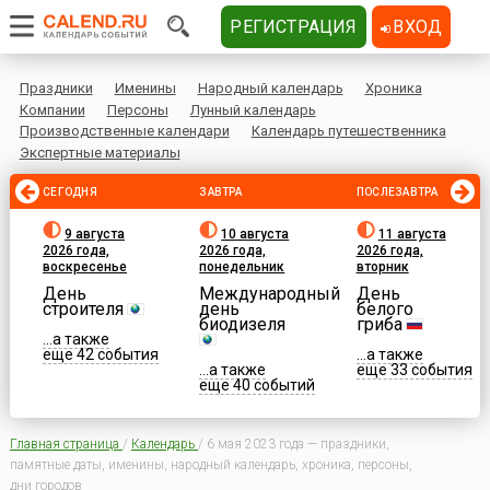
РЕГИСТРАЦИЯ
ВХОД
Праздники
Именины
Народный календарь
Хроника
Компании
Персоны
Лунный календарь
Производственные календари
Календарь путешественника
Экспертные материалы
СЕГОДНЯ
ЗАВТРА
ПОСЛЕЗАВТРА
9 августа
10 августа
11 августа
2026 года,
2026 года,
2026 года,
воскресенье
понедельник
вторник
День
Международный
День
строителя
день
белого
биодизеля
гриба
...а также
еще 42 события
...а также
...а также
еще 33 события
еще 40 событий
Главная страница
/
Календарь
/
6 мая 2023 года — праздники,
памятные даты, именины, народный календарь, хроника, персоны,
дни городов