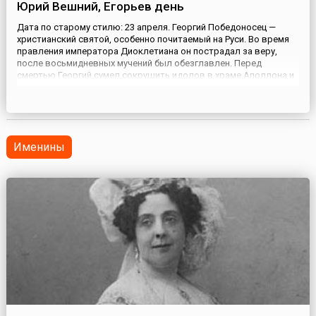
Юрий Вешний, Егорьев день
Дата по старому стилю: 23 апреля. Георгий Победоносец —
христианский святой, особенно почитаемый на Руси. Во время
правления императора Диоклетиана он пострадал за веру,
после восьмидневных мучений был обезглавлен. Перед
смертью Георгий сумел сокрушить идолов в храме Аполлона и
обратить в христианство жену самого императора —
Александру. Также этому святому приписывается победа над
змеем, опустоша...
Именины