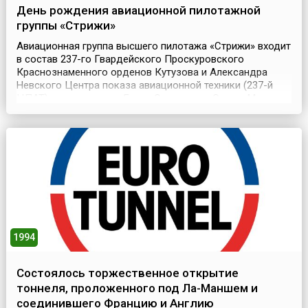
День рождения авиационной пилотажной
группы «Стрижи»
Авиационная группа высшего пилотажа «Стрижи» входит
в состав 237-го Гвардейского Проскуровского
Краснознаменного орденов Кутузова и Александра
Невского Центра показа авиационной техники (237-й
ЦПАТ) имени трижды Героя Советского Союза Маршала
авиации И.Н. Кожедуба.У полка славные традиции:
начиная с 1945 года, летчики полка участвуют во всех
воздушных парадах над Красной Площадью,
воздушных пр...
1994
Состоялось торжественное открытие
тоннеля, проложенного под Ла-Маншем и
соединившего Францию и Англию