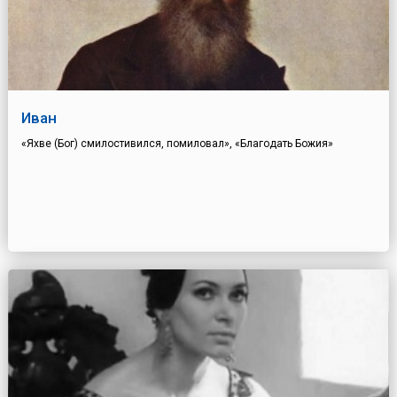
Иван
«Яхве (Бог) смилостивился, помиловал», «Благодать Божия»