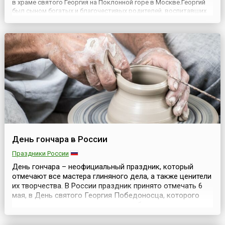
в храме святого Георгия на Поклонной горе в Москве.Георгий
был сыном богатых и благочестивых родителей, воспитавших
его в христианской вере. Родился он в городе Бейруте (в
древности — Белит), у подножия Ливанских гор. Поступив...
День гончара в России
Праздники России
День гончара – неофициальный праздник, который
отмечают все мастера глиняного дела, а также ценители
их творчества. В России праздник принято отмечать 6
мая, в День святого Георгия Победоносца, которого
гончары издавна считают своим небесным
покровителем. Гончарное дело считается одним из
самых старых ремёсел в истории человечества. Люди