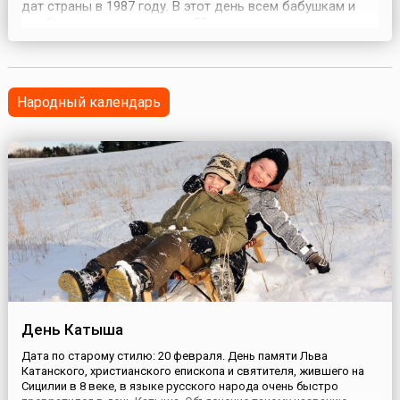
дат страны в 1987 году. В этот день всем бабушкам и
вообще женщинам старше 55 лет оказываются
необыкновенный почет и уважение, для них
организуются всевозможные концерты, акции и другие
праздничные мероприятия.Инициатором учреждения
этого праздн...
Народный календарь
День Катыша
Дата по старому стилю: 20 февраля. День памяти Льва
Катанского, христианского епископа и святителя, жившего на
Сицилии в 8 веке, в языке русского народа очень быстро