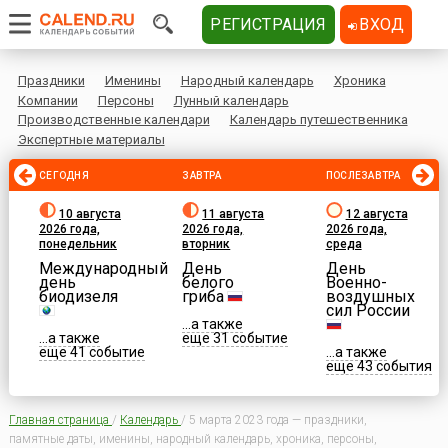
РЕГИСТРАЦИЯ
ВХОД
Праздники
Именины
Народный календарь
Хроника
Компании
Персоны
Лунный календарь
Производственные календари
Календарь путешественника
Экспертные материалы
СЕГОДНЯ
ЗАВТРА
ПОСЛЕЗАВТРА
10 августа
11 августа
12 августа
2026 года,
2026 года,
2026 года,
понедельник
вторник
среда
Международный
День
День
день
белого
Военно-
биодизеля
гриба
воздушных
сил России
...а также
...а также
еще 31 событие
еще 41 событие
...а также
еще 43 события
Главная страница
/
Календарь
/
5 марта 2023 года — праздники,
памятные даты, именины, народный календарь, хроника, персоны,