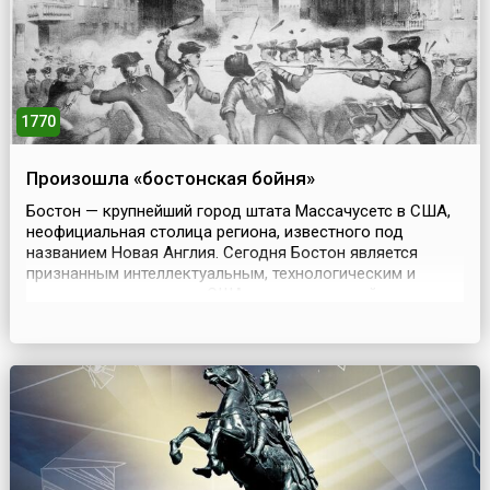
1770
Произошла «бостонская бойня»
Бостон — крупнейший город штата Массачусетс в США,
неофициальная столица региона, известного под
названием Новая Англия. Сегодня Бостон является
признанным интеллектуальным, технологическим и
политическим центром США, одним из старейших и
богатейших городов страны. История города включает
взлеты и падения, а также события, ставшие
нарицательными.5 марта 1770 года в Бостоне произошла
уличная ст...