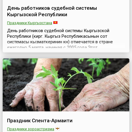
День работников судебной системы
Кыргызской Республики
Праздники Кыргызстана
День работников судебной системы Кыргызской
Республики (кирг. Кыргыз Республикасынын сот
системасы кызматкеринин күнү) отмечается в стране
ежегодно 5 марта, начиная с 2005 года.Этот
профессиональный праздник установлен
Постановлением Правительства Кыргызской
Республики № 387 от 26 мая 2004 года, учитывая
значимый вклад работников судебной системы в
развитие конституционных основ, в обеспечение...
Праздник Спента-Армаити
Праздники зороастризма