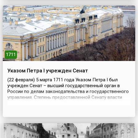
тогда геоцентрической. Нюрнбергский теолог Озиандер,
готовя книгу к печати, из осторожности снабдил её
анонимным предисловием, в котором объявил новую
модель условны...
1711
Указом Петра I учрежден Сенат
(22 февраля) 5 марта 1711 года Указом Петра I был
учрежден Сенат – высший государственный орган в
России по делам законодательства и государственного
управления. Степень предоставленной Сенату власти
определялась тем, что он был учрежден «вместо его
царского величества собственной персоны» в
отсутствие царя. Созданный с целью дублировать
власть царя, Правительствующий Сенат вскоре
становится о...