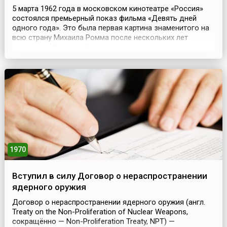
5 марта 1962 года в московском кинотеатре «Россия»
состоялся премьерный показ фильма «Девять дней
одного года». Это была первая картина знаменитого на
всю страну Михаила Ромма после нескольких лет
молчания. Известный на тот момент прежде всего
своими фильмами о Ленине режиссер снял
принципиально другое кино. Это были годы хрущевской
оттепели. Происходящие в стране события заставили
многих пересмот...
1970
Вступил в силу Договор о нераспространении
ядерного оружия
Договор о нераспространении ядерного оружия (англ.
Treaty on the Non-Proliferation of Nuclear Weapons,
сокращённо — Non-Proliferation Treaty, NPT) —