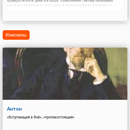
превратился в день Катыша. Объяснение такому названию
нашлось простое: в этот день в последний раз катались с
горок. При этом приговаривали: «Зима на исходе, так успей на
санках покататься». Считалось, что кто дальше всех укатится...
Именины
Антон
«Вступающий в бой», «противостоящий»