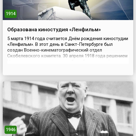
1914
Образована киностудия «Ленфильм»
5 марта 1914 года считается Днём рождения киностудии
«Ленфильм». В этот день в Санкт-Петербурге был
создан Военно-кинематографический отдел
Скобелевского комитета. 30 апреля 1918 года решением
Наркома просвещения на его базе был учреждён
Петроградский кинокомитет. До 2019 года именно дата
30 апреля считалась днём создания
киностудии.Изначально киностудия называлась
Петроградский кинокомитет Со...
1946