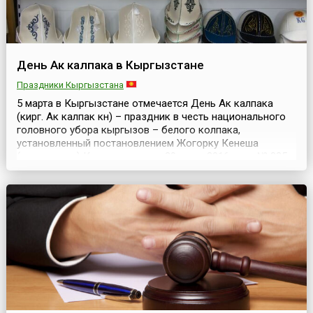
День Ак калпака в Кыргызстане
Праздники Кыргызстана
5 марта в Кыргызстане отмечается День Ак калпака
(кирг. Ак калпак күнү) – праздник в честь национального
головного убора кыргызов – белого колпака,
установленный постановлением Жогорку Кенеша
(парламента) Кыргызстана от 29 июня 2016 года № 825-
VI, в целях сохранения значимости национального
головного убора. Чтобы, тем самым, поддержать
национальные традиции и развить чувство гордости
кыргызского н...