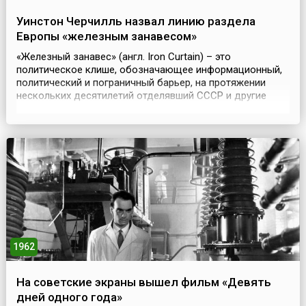
Уинстон Черчилль назвал линию раздела
Европы «железным занавесом»
«Железный занавес» (англ. Iron Curtain) – это
политическое клише, обозначающее информационный,
политический и пограничный барьер, на протяжении
нескольких десятилетий отделявший СССР и другие
социалистические страны от капиталистических стран
Запада. Но надо отметить, что политика изоляции
носила взаимный характер.Выражение «железный
занавес» получило распространение благодаря
британскому поли...
1962
На советские экраны вышел фильм «Девять
дней одного года»