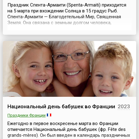
Праздник Спента-Армаити (Spenta-Armaiti) приходится
на 5 марта при вхождении Солнца в 15 градус Рыб.
Спента-Армаити — Благодетельный Мир, Священная
Земля. Она связана с земным долгом человека,
терпением и смирением, покровительствует людям,
возделывающим землю, делающим ее плодородной и
богатой. В награду за смиренное выполнение долга,
терпение и благочестие Священная Земля дарует
любовь и пом...
Национальный день бабушек во Франции
2023
Праздники Франции
Ежегодно в первое воскресенье марта во Франции
отмечается Национальный день бабушек (фр. Fête des
grands-mères). Он был введен в календарь праздничных