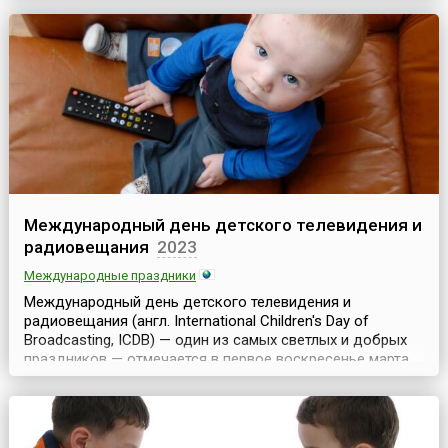
всевозможных гаджетов настолько глубоко проник в наш мир
и изменил его, что сформиро...
Международный день детского телевидения и
радиовещания
2023
Международные праздники
Международный день детского телевидения и
радиовещания (англ. International Children's Day of
Broadcasting, ICDB) — один из самых светлых и добрых
праздников — отмечается в первое воскресенье марта.
Он был введен ЮНИСЕФ в 1991 году и призывает не
забывать о маленьких и самых неравнодушных
телезрителях. Ежегодно в первое воскресенье марта все
ведущие теле- и радиокомпании мира предоставляют