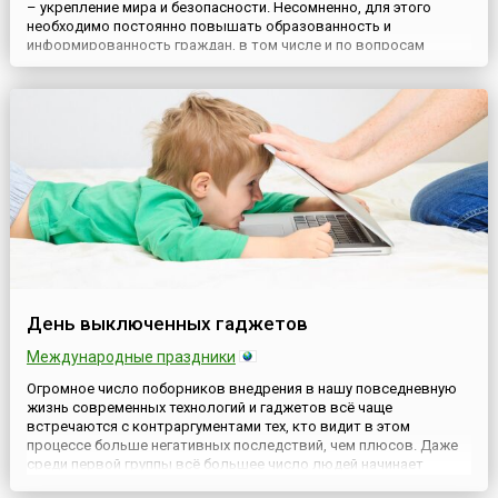
– укрепление мира и безопасности. Несомненно, для этого
необходимо постоянно повышать образованность и
информированность граждан, в том числе и по вопросам
содействия мировой безопасности. С этой целью в 2022 году
была принята резолюция 77/51 Генеральной Ассамблеи ООН,
согласно которой ежегодно 5 марта отмечается
Международный день просвещ...
День выключенных гаджетов
Международные праздники
Огромное число поборников внедрения в нашу повседневную
жизнь современных технологий и гаджетов всё чаще
встречаются с контраргументами тех, кто видит в этом
процессе больше негативных последствий, чем плюсов. Даже
среди первой группы всё большее число людей начинает
осознавать, что процесс внедрения электроники и