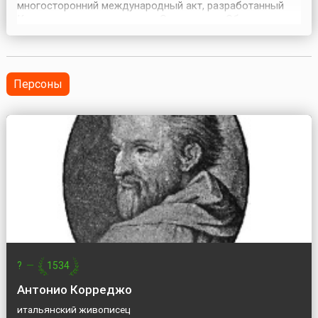
многосторонний международный акт, разработанный
Комитетом по разоружению Организации Объединенных
Наций. Цель Договора — ограничение круга стран,
обладающих ядерным оружием, обеспечение
международного контроля за выполнением
государствами взятых обяза...
Персоны
?
—
1534
Антонио Корреджо
итальянский живописец