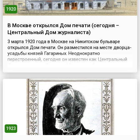
1920
В Москве открылся Дом печати (сегодня –
Центральный Дом журналиста)
3 марта 1920 года в Москве на Никитском бульваре
открылся Дом печати. Он разместился на месте дворца-
усадьбы князей Гагариных. Неоднократно
перестроенный, сегодня он известен как Центральный
Дом журналиста. В начале 19 века особняк принадлежал
А.М. Щербиной, дочери княгини Екатерины Дашковой,
первого президента Российской академии. С 1836 года
особняк перешел во владение графини Головкиной. В ...
1923