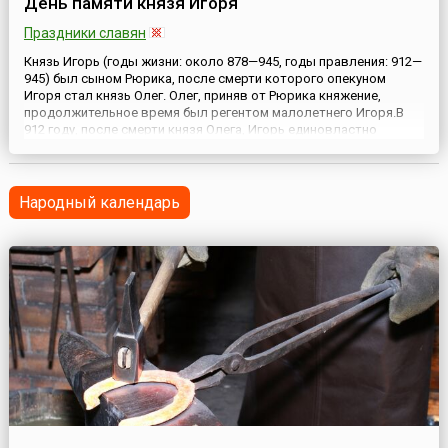
День памяти князя Игоря
Праздники славян
Князь Игорь (годы жизни: около 878—945, годы правления: 912—
945) был сыном Рюрика, после смерти которого опекуном
Игоря стал князь Олег. Олег, приняв от Рюрика княжение,
продолжительное время был регентом малолетнего Игоря.В
912 году, после смерти князя Олега, Игорь единовластно
занимает Киевский престол. Древляне — одно из племенных
объединений восточных славян — узнав о смене власти, не
спеш...
Народный календарь