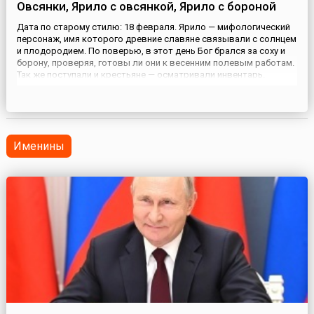
Овсянки, Ярило с овсянкой, Ярило с бороной
Дата по старому стилю: 18 февраля. Ярило — мифологический
персонаж, имя которого древние славяне связывали с солнцем
и плодородием. По поверью, в этот день Бог брался за соху и
борону, проверяя, готовы ли они к весенним полевым работам.
Так же поступали и крестьяне — осматривали инвентарь.
Соответственно, работы прибавлялось у кузнецов —
рачительные хозяева несли инструменты на починку.В этот ...
Именины