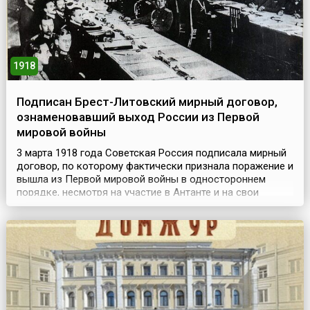
1918
Подписан Брест-Литовский мирный договор,
ознаменовавший выход России из Первой
мировой войны
3 марта 1918 года Советская Россия подписала мирный
договор, по которому фактически признала поражение и
вышла из Первой мировой войны в одностороннем
порядке, несмотря на участие в Антанте и на свои
обязательства перед союзниками. Этот сепаратный мир
вошёл в историю под названием Брест-Литовский
мирный договор, или Брестский мир, так как заключение
его проходило в городе Брест-Литовске.Напомн...