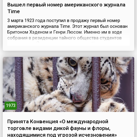
Вышел первый номер американского журнала
Time
3 марта 1923 года поступил в продажу первый номер
американского журнала Time. Этот журнал был основан
Бритоном Хэденом и Генри Люсом. Именно им в ходе
собрания в резиденции тайного общества студентов
престижного Йельского университета «Череп и кости»
пришла идея создать журнал. Это был первый в мире
новостной еженедельник. Формат журнала
предусматривал несколько десятков статей, которые
ре...
1973
Принята Конвенция «О международной
торговле видами дикой фауны и флоры,
находящимися под угрозой исчезновения»