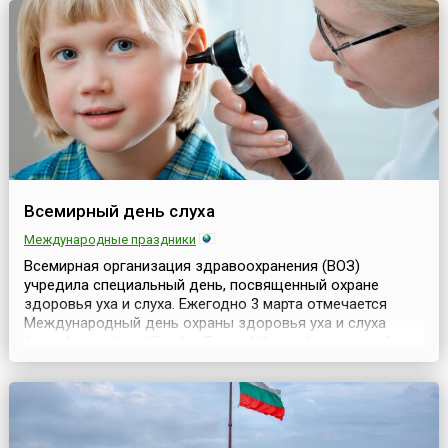
В том же году отмечалось 40 лет со дня принятия
другого...
Всемирный день слуха
Международные праздники
Всемирная организация здравоохранения (ВОЗ)
учредила специальный день, посвященный охране
здоровья уха и слуха. Ежегодно 3 марта отмечается
Международный день охраны здоровья уха и слуха
(англ. International Day for Ear and Hearing), известный как
Всемирный день слуха (англ. World Hearing
Day).Предполагается, что в этот день медицинские и
волонтерские организации в разных странах должны
провод...