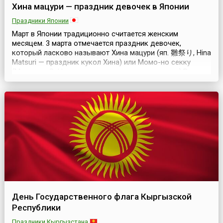
Хина мацури — праздник девочек в Японии
Праздники Японии
Март в Японии традиционно считается женским
месяцем. 3 марта отмечается праздник девочек,
который ласково называют Хина мацури (яп. 雛祭り, Hina
Matsuri — праздник кукол Хина) или Момо-но секку
(Momo-no Sekku — праздник цветения персиков).В
древности он отмечался в 3 день 3 месяца просто как
сезонное событие. В это время крестьяне были
сравнительно свободны от сельскохозяйственных
работ и могли ...
День Государственного флага Кыргызской
Республики
Праздники Кыргызстана