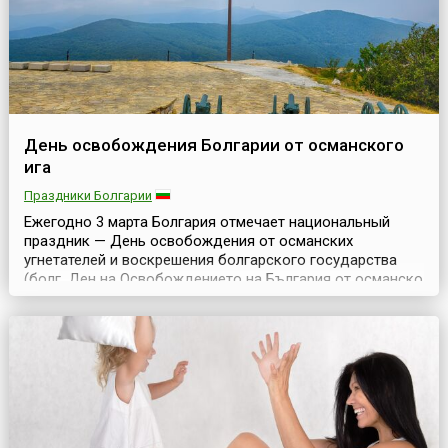
День освобождения Болгарии от османского
ига
Праздники Болгарии
Ежегодно 3 марта Болгария отмечает национальный
праздник — День освобождения от османских
угнетателей и воскрешения болгарского государства
(болг. Ден на Освобождението на България от османско
иго). C 1396 по 1878 годы Болгария входила в состав
Османской империи. В результате победы России в
русско-турецкой войне 1877-1878 годов страна обрела
независимость. 3 марта 1878 года был подписан м...