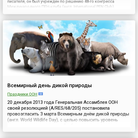
писателя, он был учрежден по решению 48-го конгресса
Международного ПЕН-клуба (англ. International PEN Club),
который проходил с 12 по 18 января 1986 года. ПЕН-клуб был
основан в Лондоне в 1921 году. Название организации — аббр...
Всемирный день дикой природы
Праздники ООН
20 декабря 2013 года Генеральная Ассамблея ООН
своей резолюцией (A/RES/68/205) постановила
провозгласить 3 марта Всемирным днём дикой природы
(англ. World Wildlife Day), с целью повысить уровень
осведомленности широкой общественности в вопросах
дикой фауны и флоры. Данное событие стало
отдельной вехой в истории ООН, принявшей это решение.