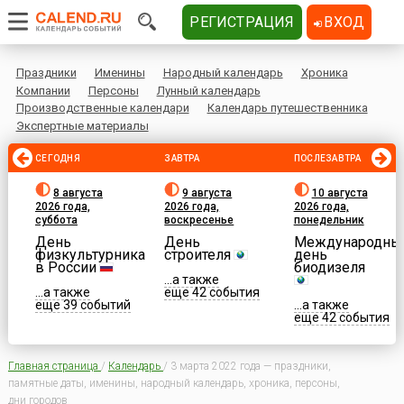
РЕГИСТРАЦИЯ
ВХОД
Праздники
Именины
Народный календарь
Хроника
Компании
Персоны
Лунный календарь
Производственные календари
Календарь путешественника
Экспертные материалы
СЕГОДНЯ
ЗАВТРА
ПОСЛЕЗАВТРА
8 августа
9 августа
10 августа
2026 года,
2026 года,
2026 года,
суббота
воскресенье
понедельник
День
День
Международны
физкультурника
строителя
день
в России
биодизеля
...а также
...а также
еще 42 события
еще 39 событий
...а также
еще 42 события
Главная страница
/
Календарь
/
3 марта 2022 года — праздники,
памятные даты, именины, народный календарь, хроника, персоны,
дни городов