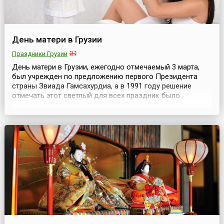
День матери в Грузии
Праздники Грузии
День матери в Грузии, ежегодно отмечаемый 3 марта,
был учрежден по предложению первого Президента
страны Звиада Гамсахурдиа, а в 1991 году решение
отмечать этот светлый для всех праздник было
узаконено Верховным Советом Грузии.В то время
предполагалось, что День матери заменит
Международный женский день, по традиции
отмечаемый 8 марта. Однако, до сих пор в Грузии
отмечают оба праздника. Це...