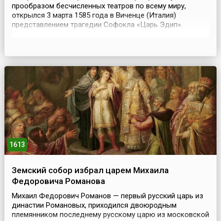
прообразом бесчисленных театров по всему миру,
открылся 3 марта 1585 года в Виченце (Италия)
представлением трагедии Софокла «Царь Эдип».
Удивительно, но с тех самых пор и до сегодняшнего дня
здесь идут спектакли. Это первое в истории крытое
театральное помещение на тысячу мест, несмотря на
столь солидный возраст и бомбардировки во время Вт...
1613
Земский собор избрал царем Михаила
Федоровича Романова
Михаил Федорович Романов — первый русский царь из
династии Романовых, приходился двоюродным
племянником последнему русскому царю из московской