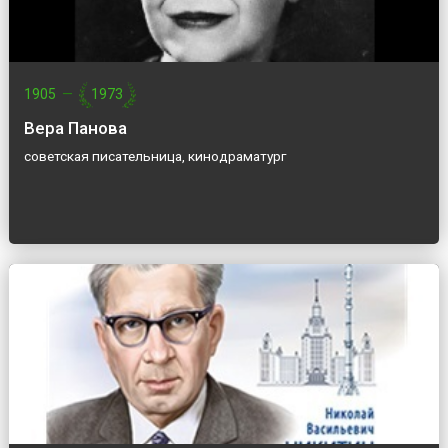
1905
—
1973
Вера Панова
cоветская писательница, кинодраматург