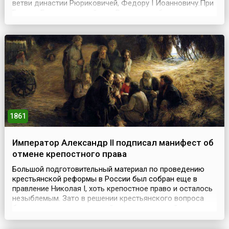
ветви династии Рюриковичей, Федору I Иоанновичу.При
Борисе Годунове семейство Романовых было в опале.
Пришедший к власти Лжедмитрий I, доказывая свое
родство с домом Романовых, вернул ко двору
оставшихся в живых из членов семейства Федора и
Марфу Романо...
1861
Император Александр II подписал манифест об
отмене крепостного права
Большой подготовительный материал по проведению
крестьянской реформы в России был собран еще в
правление Николая I, хоть крепостное право и осталось
незыблемым. Зато в решении крестьянского вопроса
был накоплен значительный опыт, на который в
дальнейшем смог опереться его сын Александр
II.Александр Николаевич, вступивший на российский