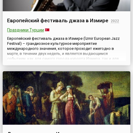
Европейский фестиваль джаза в Измире
2022
Праздники Турции
Европейский фестиваль джаза в Измире (İzmir European Jazz
Festival) – грандиозное культурное мероприятие
международного значения, которое проходит ежегодно в
марте, в течении двух недель, и является выдающимся
событием, как для самого города-курорта Измира, так и для
Турции в целом. Фестиваль был организован Измирским
фондом культуры, искусства и образования (IKSEV) в 1994 году
и вот уже более...