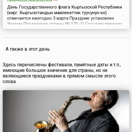
День Государственного флага Кыргызской Республики
(кирг. Кыргызстандын мамлекеттик туусунун күнү)
отмечается ежегодно 3 марта.Праздник установлен
Указом Президента страны № 270 «О Государственном
флаге Кыргызской Республики» от 10 июня 2009 года, в
целях воспитания граждан Кыргызстана в духе
патриотизма и уважительного отношения к
государственным символам страны.Тогда же, по
А также в этот день
инициативе мэр...
Здесь перечислены фестивали, памятные даты и т.п.,
имеющие большое значение для страны, но не
являющиеся праздниками в прямом смысле этого
слова.