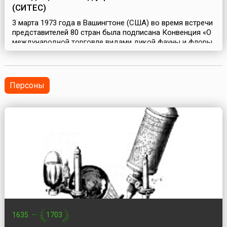
(СИТЕС)
3 марта 1973 года в Вашингтоне (США) во время встречи
представителей 80 стран была подписана Конвенция «О
международной торговле видами дикой фауны и флоры,
находящимися под угрозой исчезновения», СИТЕС (англ.
The Convention on International Trade in Endangered
Species of Wild Fauna and Flora, CITES). СИТЕС – это
международное правительственное соглашение,
Персоны
подписанное в результате резолюции Вс...
1635
—
1703