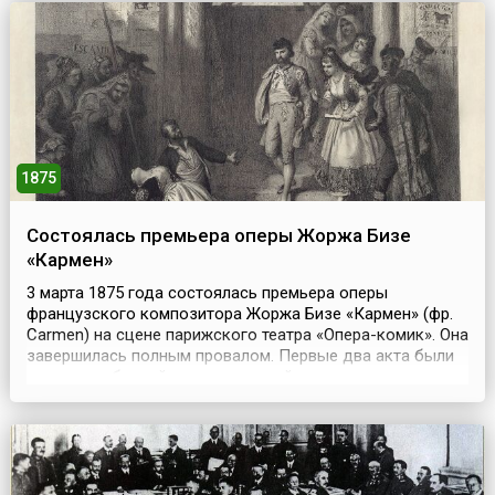
престол в 1855 году, был одушевлен самым искренним
намерени...
1875
Состоялась премьера оперы Жоржа Бизе
«Кармен»
3 марта 1875 года состоялась премьера оперы
французского композитора Жоржа Бизе «Кармен» (фр.
Carmen) на сцене парижского театра «Опера-комик». Она
завершилась полным провалом. Первые два акта были
приняты публикой неплохо, третий – весьма сдержанно,
во время четвертого же в зале воцарилось ледяное
молчание. Либретто оперы упрекали в вульгарности, а
музыку – в чрезмерной «учености», бесцветнос...