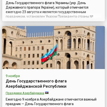
День Государственного флага Украины (укр. День
Державного прапора України), который отмечается
ежегодно 23 августа и является государственным
праздником, установлен Указом Президента страны №
987/2004 от 23 августа 2004 года. Государственный флаг
Украины — флаг из двух равновеликих горизонтальных
полос синего и жёлтого цвета с соотношением ширины
флага к его длине 2:3.Использование жёлтого...
9 ноября
День Государственного флага
Азербайджанской Республики
Праздники Азербайджана
Ежегодно 9 ноября в Азербайджане отмечается важный
праздник — День Государственного флага