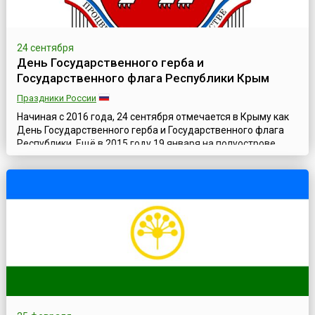
24 сентября
День Государственного герба и
Государственного флага Республики Крым
Праздники России
Начиная с 2016 года, 24 сентября отмечается в Крыму как
День Государственного герба и Государственного флага
Республики. Ещё в 2015 году 19 января на полуострове
отмечался праздник День Государственного флага
Республики Крым. Но решением республиканских властей,
принятым в марте 2015 года, праздник был переименован в
«День Государственного герба и Государственного флага
Республики Крым», сама ...