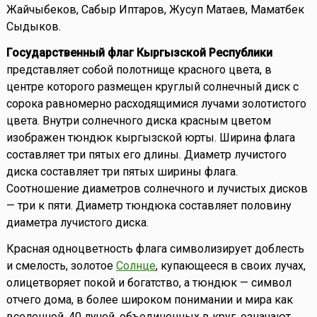
Жайчыбеков, Сабыр Иптаров, Жусуп Матаев, Маматбек
Сыдыков.
Государственный флаг Кыргызской Республики
представляет собой полотнище красного цвета, в
центре которого размещен круглый солнечный диск с
сорока равномерно расходящимися лучами золотистого
цвета. Внутри солнечного диска красным цветом
изображен тюндюк кыргызской юрты. Ширина флага
составляет три пятых его длины. Диаметр лучистого
диска составляет три пятых ширины флага.
Соотношение диаметров солнечного и лучистых дисков
— три к пяти. Диаметр тюндюка составляет половину
диаметра лучистого диска.
Красная одноцветность флага символизирует доблесть
и смелость, золотое
Солнце
, купающееся в своих лучах,
олицетворяет покой и богатство, а тюндюк — символ
отчего дома, в более широком понимании и мира как
вселенной. 40 лучей, объединенных в круг, означают