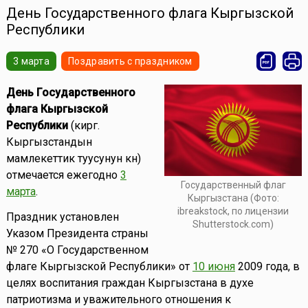
День Государственного флага Кыргызской
Республики
3 марта
Поздравить с праздником
День Государственного
флага Кыргызской
Республики
(кирг.
Кыргызстандын
мамлекеттик туусунун күнү)
отмечается ежегодно
3
Государственный флаг
марта
.
Кыргызстана (Фото:
ibreakstock, по лицензии
Праздник установлен
Shutterstock.com)
Указом Президента страны
№ 270 «О Государственном
флаге Кыргызской Республики» от
10 июня
2009 года, в
целях воспитания граждан Кыргызстана в духе
патриотизма и уважительного отношения к