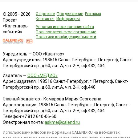
полотнище из трёх горизонтальных разновеликих по
ширине (2:3:2) полос красного, белого и зелёного цветов....
О проекте
Продвижение
Реклама
© 2005—2026
Контакты
Информеры
Проект
«Календарь
Условия использования сайта
событий»
Пользовательское соглашение
Политика конфиденциальности
Учредитель — ООО «Квантор»
Адрес учредителя: 198516 Санкт-Петербург, г. Петергоф, Санкт-
Петербургский пр., д.60, лит.А, ч.п. 2-Н, оф.432, 434
Издатель —
ООО «МЕДИО»
Адрес издателя: 198516 Санкт-Петербург, г. Петергоф, Санкт-
Петербургский пр., д.60, лит.А, ч.п. 2-Н, оф.440
Главный редактор - Комарова Мария Сергеевна
Адрес редакции:
198516
Санкт-Петербург, г. Петергоф
,
Санкт-
Петербургский пр., д.60, лит.А, ч.п. 2-Н, оф.432, 434
Телефон:
+7 812 640-06-60
Электронная почта:
askme@calend.ru
Использование любой информации CALEND.RU на веб-сайтах