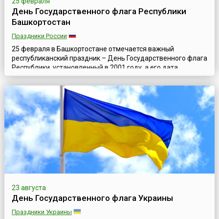
25 февраля
День Государственного флага Республики
Башкортостан
Праздники России
25 февраля в Башкортостане отмечается важный
республиканский праздник – День Государственного флага
Республики, установленный в 2001 году, а его дата
приурочена к событию 1992 года, когда Верховный Совет
Башкирской ССР утвердил новый флаг региона, ставшего
символом государственности и самобытности
Республики.Башкортостан (неофициально употребляется и
название Башкирия) – субъект Российской Фед...
23 августа
День Государственного флага Украины
Праздники Украины