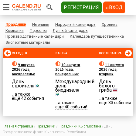
РЕГИСТРАЦИЯ
ВХОД
Праздники
Именины
Народный календарь
Хроника
Компании
Персоны
Лунный календарь
Производственные календари
Календарь путешественника
Экспертные материалы
СЕГОДНЯ
ЗАВТРА
ПОСЛЕЗАВТРА
9 августа
10 августа
11 августа
2026 года,
2026 года,
2026 года,
воскресенье
понедельник
вторник
День
Международный
День
строителя
день
белого
биодизеля
гриба
...а также
еще 42 события
...а также
...а также
еще 33 события
еще 40 событий
Главная страница
/
Праздники
/
Праздники Кыргызстана
/
День
Государственного флага Кыргызской Республики