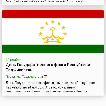
Азербайджанской Республики (азерб. Azərbaycan
Respublikasının Dövlət Bayrağı günü), официально
установленный в 2009 году соответствующим указом
президента Ильхама Алиева. Дата для праздника была
выбрана в связи с тем, что в этот день в 1918 году был
утверждён флаг Азербайджанской Демократической
Республик...
24 ноября
День Государственного флага Республики
Таджикистан
Праздники Таджикистана
День Государственного флага отмечается в Республике
Таджикистан 24 ноября. Этот официальный
государственный праздник был установлен Указом
Президента Республики в 2009 году, в честь официального
утверждения флага страны 24 ноября 1992 года.Флаг
Таджикистана представляет собой прямоугольное