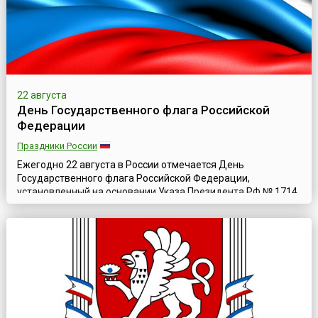
22 августа
День Государственного флага Российской
Федерации
Праздники России
Ежегодно 22 августа в России отмечается День
Государственного флага Российской Федерации,
установленный на основании Указа Президента РФ № 1714
от 20 августа 1994 года «в связи с восстановлением 22
августа 1991 года исторического российского
трехцветного государственного флага, овеянного славой
многих поколений россиян, и в целях воспитания у
нынешнего и будущих поколений граждан России
уважительн...