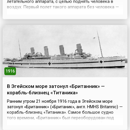
летательного аппарата, с целью поднять человека в
воздух. Первый полет такого аппарата без человека —
воздушного шара, наполненного горячим дымом, —
состоялся 5 июня 1783 года. Построенный ими новый
шар был крупнее: высота 22,7 метра, диаметр 15 метров.
В нижней его части крепилась кольцевая гале...
1916
В Эгейском море затонул «Британник» —
корабль-близнец «Титаника»
Ранним утром 21 ноября 1916 года в Эгейском море
затонул «Британник» («Британик», англ. HMHS Britannic) —
корабль-близнец «Титаника». Самое большое судно
того времени, «Британник» был переоборудован под
госпиталь и активно участвовал в военных действиях
Первой мировой войны. Он был одним из пяти лайнеров