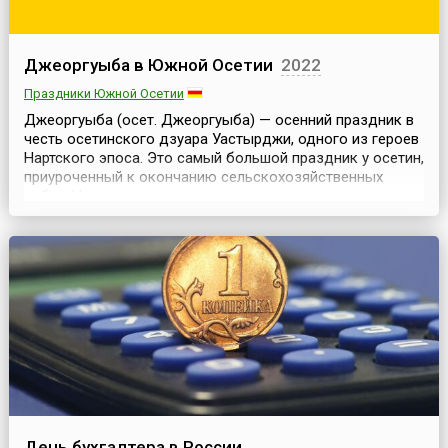
Джеоргуыба в Южной Осетии
2022
Праздники Южной Осетии
Джеоргуыба (осет. Джеоргуыба) — осенний праздник в
честь осетинского дзуара Уастырджи, одного из героев
Нартского эпоса. Это самый большой праздник у осетин,
приуроченный к окончанию сельскохозяйственных
работ. Начинаются празднования с понедельника, а в
воскресенье перед началом праздника, по традиции,
каждая семья приносит в жертву Богу какое-либо
животное (быка, овцу). Этот предпраздничный ...
День бухгалтера в России