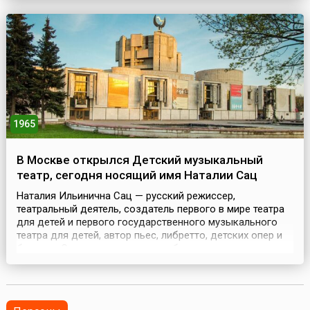
компании «Уайт Стар Лайн», потопленных во время
войны.«Британник» — госпитальное судно Его...
1965
В Москве открылся Детский музыкальный
театр, сегодня носящий имя Наталии Сац
Наталия Ильинична Сац — русский режиссер,
театральный деятель, создатель первого в мире театра
для детей и первого государственного музыкального
театра для детей, автор пьес, либретто, детских опер и
балетов. С раннего детства она была связана с
театральным миром. 15-летней девочкой начала
работать в Театрально-музыкальной секции
Московского Совета Рабочих Депутатов. В начале 1920-
х годов Ната...