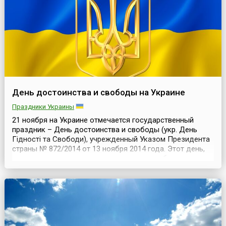
себ...
День достоинства и свободы на Украине
Праздники Украины
21 ноября на Украине отмечается государственный
праздник – День достоинства и свободы (укр. День
Гідності та Свободи), учрежденный Указом Президента
страны № 872/2014 от 13 ноября 2014 года. Этот день,
согласно тексту документа, должен способствовать
утверждению принципов свободы и
демократии.История праздника берёт своё начало в
2005 году, когда находившийся у власти на Украине
Президент Викт...