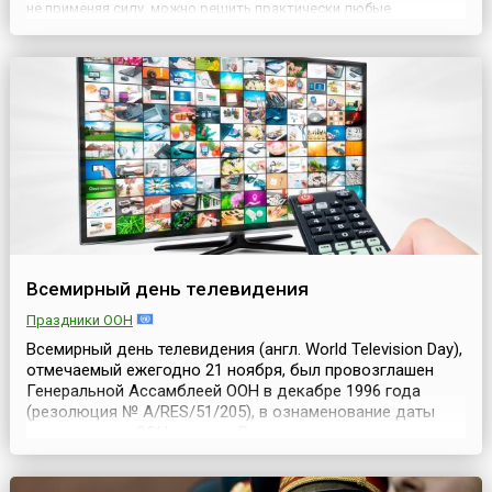
не применяя силу, можно решить практически любые
конфликты.Этот праздник приветствий придумали в 1973 году
два брата-американца Майкл и Брайен Маккомак (англ. Mic...
Всемирный день телевидения
Праздники ООН
Всемирный день телевидения (англ. World Television Day),
отмечаемый ежегодно 21 ноября, был провозглашен
Генеральной Ассамблеей ООН в декабре 1996 года
(резолюция № A/RES/51/205), в ознаменование даты
проведения в ООН первого Всемирного телевизионного
форума (англ. World Television Forum) в 1996 году.ООН
учредила этот День, признавая возрастающее