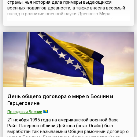
страны, чья история дала примеры выдающихся
военных подвигов древности, а также внесла весомый
вклад в развитие военной науки Древнего Мира.
История современных вооружённых сил Греции берёт
своё начало в первой половине 19 века, когда в
результате национально-освободительной войны,
поддержанной впоследствии европейскими державами
и Российской ...
День общего договора о мире в Боснии и
Герцеговине
Праздники Боснии
21 ноября 1995 года на американской военной базе
Райт-Патерсон вблизи Дейтона (штат Огайо) был
выработан так называемый Общий рамочный договор о