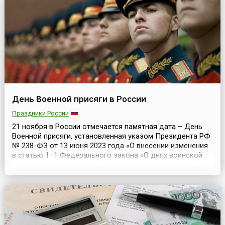
воздействие, которое оказывает телевидение на п...
День Военной присяги в России
Праздники России
21 ноября в России отмечается памятная дата – День
Военной присяги, установленная указом Президента РФ
№ 238-ФЗ от 13 июня 2023 года «О внесении изменения
в статью 1–1 Федерального закона «О днях воинской
славы и памятных датах России»». Соответствующий
закон был принят Государственной Думой 23 мая 2023
года и одобрен Советом Федерации 7 июня 2023 года.
Учреждение Дня направлено на воспитание ...