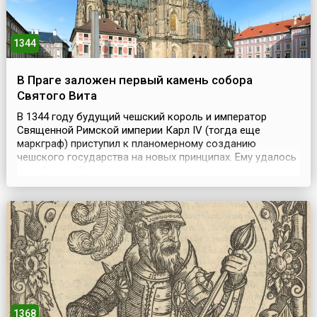
1344
В Праге заложен первый камень собора
Святого Вита
В 1344 году будущий чешский король и император
Священной Римской империи Карл IV (тогда еще
маркграф) приступил к планомерному созданию
чешского государства на новых принципах. Ему удалось
освободить Чехию от власти имперского епископства.
На папский престол под именем Климент VI был
посажен бывший воспитатель и друг Карла, кардинал
Пьер Роже де Росье. От него маркграф Карл добился
освобождени...
1368