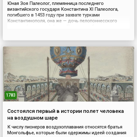
Юная Зоя Палеолог, племянница последнего
византийского государя Константина XI Палеолога,
погибшего в 1453 году при захвате турками
Константинополя, она же — дочь пелопоннесского
деспота (правителя) Фомы Палеолога, бежавшего от
мусульман в Италию, прибыла в Москву из Рима (12) 21
ноября 1472 года. Путь царевны занял почти четыре
месяца и проходил через Германию. Обычно сухопутным
путем путешес...
1783
Состоялся первый в истории полет человека
на воздушном шаре
К числу пионеров воздухоплавания относятся братья
Монгольфье, которые были одержимы идеей создания