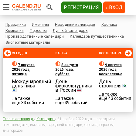
РЕГИСТРАЦИЯ
ВХОД
Праздники
Именины
Народный календарь
Хроника
Компании
Персоны
Лунный календарь
Производственные календари
Календарь путешественника
Экспертные материалы
СЕГОДНЯ
ЗАВТРА
ПОСЛЕЗАВТРА
7 августа
8 августа
9 августа
2026 года,
2026 года,
2026 года,
пятница
суббота
воскресенье
Международный
День
День
день пива
физкультурника
строителя
в России
...а также
...а также
...а также
еще 43 события
еще 33 события
еще 39 событий
Главная страница
/
Календарь
/
21 ноября 2022 года — праздники,
памятные даты, именины, народный календарь, хроника, персоны,
дни городов