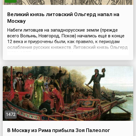
Великий князь литовский Ольгерд напал на
Москву
Набеги литовцев на западнорусские земли (прежде
всего Волынь, Новгород, Псков) начались ещё в конце
12 века и приурочены были, как правило, к периодам
ослабления русских княжеств. Литовский князь Ольгерд
(1296-1377) начал походы на Московское княжество,
воспользовавшись усобицей между московским и
тверским князьями. Его первый поход произошел в 1363
году. В 1368 году великий литовский князь Ол...
1472
В Москву из Рима прибыла Зоя Палеолог