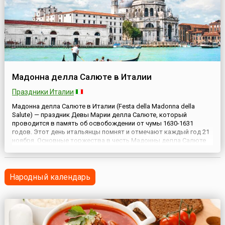
Мадонна делла Салюте в Италии
Праздники Италии
Мадонна делла Салюте в Италии (Festa della Madonna della
Salute) — праздник Девы Марии делла Салюте, который
проводится в память об освобождении от чумы 1630-1631
годов. Этот день итальянцы помнят и отмечают каждый год 21
ноября. Основные торжества в честь Мадонны делла Салюте
проходят в Венеции. Мадонне посвящен храм, возвышающийся
на берегу большого канала Венеции, который был построен как
р...
Народный календарь