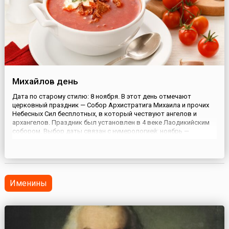
Михайлов день
Дата по старому стилю: 8 ноября. В этот день отмечают
церковный праздник — Собор Архистратига Михаила и прочих
Небесных Сил бесплотных, в который чествуют ангелов и
архангелов. Праздник был установлен в 4 веке Лаодикийским
собором. Выбор даты связан с нумерологией: ноябрь —
девятый месяц от начала года (которое в древности
отмечалось в марте), что символизирует девять ангельских
чинов. Восьмое чис...
Именины