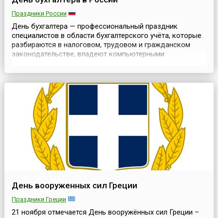
Праздники России
День бухгалтера — профессиональный праздник
специалистов в области бухгалтерского учёта, которые
разбираются в налоговом, трудовом и гражданском
законодательстве, владеют компьютерными
программами, понимают принципы экономического
анализа и финансового планирования.У представителей
многих профессий есть свои праздничные дни, а вот с
Днём российских бухгалтеров дела обстоят совсем
непросто. В к...
День вооруженных сил Греции
Праздники Греции
21 ноября отмечается День вооружённых сил Греции –