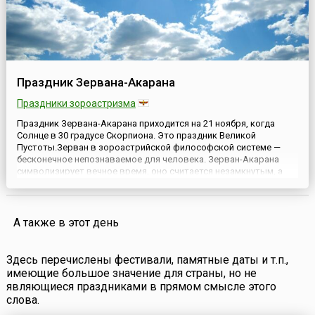
Праздник Зервана-Акарана
Праздники зороастризма
Праздник Зервана-Акарана приходится на 21 ноября, когда
Солнце в 30 градусе Скорпиона. Это праздник Великой
Пустоты.Зерван в зороастрийской философской системе —
бесконечное непознаваемое для человека. Зерван-Акарана
символизирует вечное время, оно считается незамкнутым, а
также — обитель светлых сил. В вечном времени существуют
Изеды — носители священных принципов и другие божества,
ангелы. ...
А также в этот день
Здесь перечислены фестивали, памятные даты и т.п.,
имеющие большое значение для страны, но не
являющиеся праздниками в прямом смысле этого
слова.