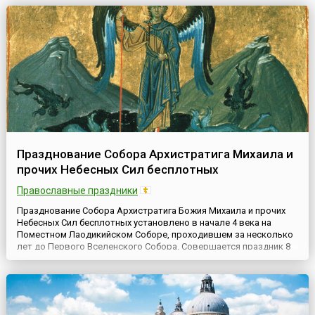
Празднование Собора Архистратига Михаила и
прочих Небесных Сил бесплотных
Православные праздники
Празднование Собора Архистратига Божия Михаила и прочих
Небесных Сил бесплотных установлено в начале 4 века на
Поместном Лаодикийском Соборе, проходившем за несколько
лет до Первого Вселенского Собора. Совершается праздник 8
ноября (21 ноября по новому стилю) — в девятом месяце от
марта (с которого в древности начинался год) — в
соответствии с числом 9-ти чинов Ангельских. Восьмой же день
месяца у...