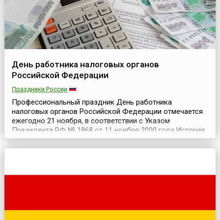
День работника налоговых органов
Российской Федерации
Праздники России
Профессиональный праздник День работника
налоговых органов Российской Федерации отмечается
ежегодно 21 ноября, в соответствии с Указом
Президента РФ № 1868 от 11 ноября 2000 года.История
российской налоговой службы имеет давнюю историю.
Ведь еще во времена феодальной раздробленности
Руси процедура сбора податей проводилась обычно
самими князьями с помощью дружинников. Прообраз
единой налоговой...