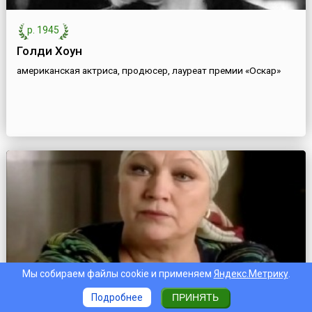
р. 1945
Голди Хоун
американская актриса, продюсер, лауреат премии «Оскар»
Мы собираем файлы cookie и применяем
Яндекс.Метрику
.
Подробнее
ПРИНЯТЬ
1945
—
2021