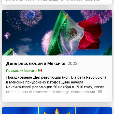
мире в Боснии и Герцеговине, больше известный как
Дейтонские мирные соглашения, которыми официально
был положен конец гражданской войне в Боснии и
Герцеговине, разгоревшейся в 1991 году. Также они
стали фундаментом будущего государственного
устройства Бос...
День революции в Мексике
2022
Праздники Мексики
Празднование Дня революции (исп. Día de la Revolución)
в Мексике приурочено к годовщине начала
мексиканской революции 20 ноября в 1910 году, когда
после пышных торжеств по поводу празднования 100-
летия независимости Мексики началось вооруженное
выступление во главе с Франциско Мадеро против
режима Диаса. На протяжении многих лет мексиканцы
жили в нищете. Лишь очень немногие могли позволить