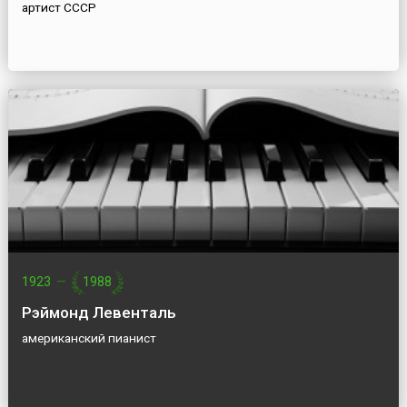
артист СССР
1923
—
1988
Рэймонд Левенталь
американский пианист