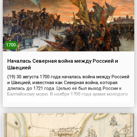
1700
Началась Северная война между Россией и
Швецией
(19) 30 августа 1700 года началась война между Россией
и Швецией, известная как Северная война, которая
длилась до 1721 года. Целью её был выход России к
Балтийскому морю. В ноябре 1700 года армия молодого
русского царя Петра I была разбита под Нарвой
шведским королем Карлом ХII. После поражения Петр в
1700-1702 годах провел ряд серьезных военных реформ,
в результате которых были фактически за...