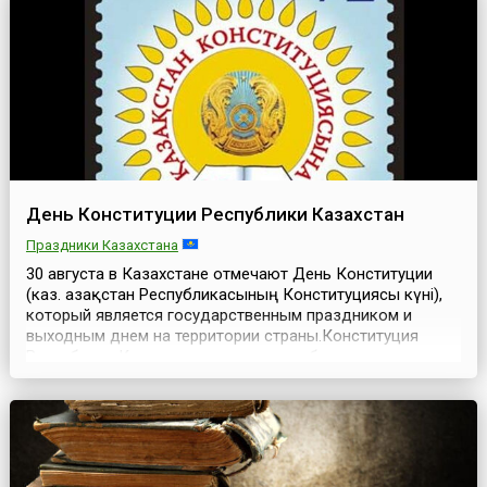
Victims of Enforced D...
День Конституции Республики Казахстан
Праздники Казахстана
30 августа в Казахстане отмечают День Конституции
(каз. Қазақстан Республикасының Конституциясы күні),
который является государственным праздником и
выходным днем на территории страны.Конституция
Республики Казахстан, принятая на общенациональном
референдуме 30 августа 1995 года (с последующими
изменениями и дополнениями от 1998, 2007, 2011, 2017,
2019 и 2022 годов), — как основной закон стран...