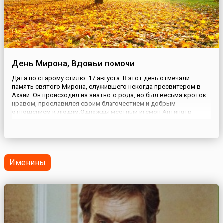
День Мирона, Вдовьи помочи
Дата по старому стилю: 17 августа. В этот день отмечали
память святого Мирона, служившего некогда пресвитером в
Ахаии. Он происходил из знатного рода, но был весьма кроток
нравом, прославился своим благочестием и добрым
отношением к людям.Однажды местный игемон Антипатр
вошел в христианский храм, чтобы пленить собравшихся там
людей и предать их мучениям. Мирон укорил его и обвинил в
нечистых п...
Именины