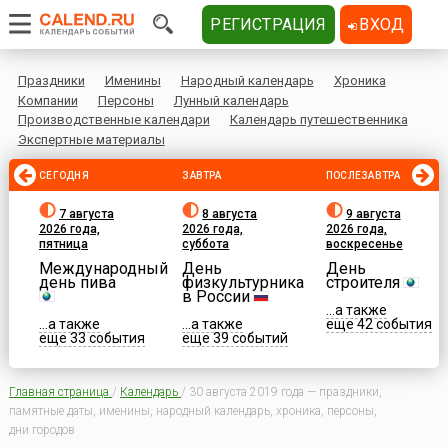
РЕГИСТРАЦИЯ
ВХОД
Праздники
Именины
Народный календарь
Хроника
Компании
Персоны
Лунный календарь
Производственные календари
Календарь путешественника
Экспертные материалы
СЕГОДНЯ
ЗАВТРА
ПОСЛЕЗАВТРА
7 августа
8 августа
9 августа
2026 года,
2026 года,
2026 года,
пятница
суббота
воскресенье
Международный
День
День
день пива
физкультурника
строителя
в России
...а также
...а также
...а также
еще 42 события
еще 33 события
еще 39 событий
Главная страница
/
Календарь
/
30 августа 2019 года — праздники,
памятные даты, именины, народный календарь, хроника, персоны,
дни городов