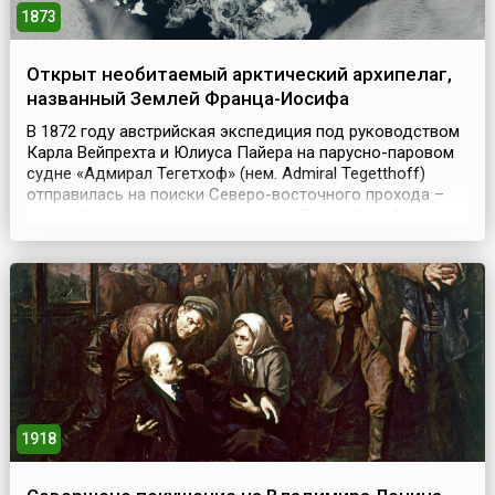
1873
Открыт необитаемый арктический архипелаг,
названный Землей Франца-Иосифа
В 1872 году австрийская экспедиция под руководством
Карла Вейпрехта и Юлиуса Пайера на парусно-паровом
судне «Адмирал Тегетхоф» (нем. Admiral Tegetthoff)
отправилась на поиски Северо-восточного прохода –
кратчайшего морского пути между Европейской частью
России и Дальним Востоком. Однако корабль был
затёрт льдами к северо-западу от Новой Земли, а 30
августа 1873 года причалил к берегам неизвестной...
1918