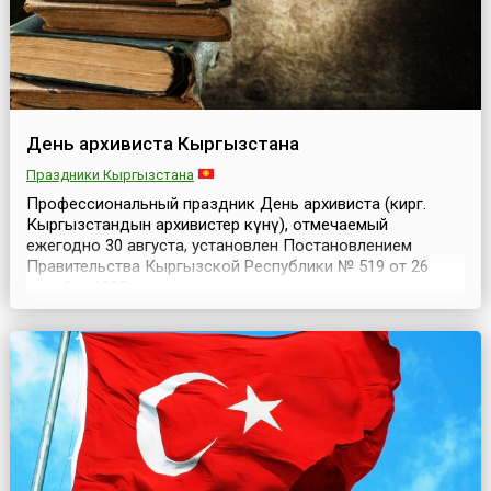
День архивиста Кыргызстана
Праздники Кыргызстана
Профессиональный праздник День архивиста (кирг.
Кыргызстандын архивистер күнү), отмечаемый
ежегодно 30 августа, установлен Постановлением
Правительства Кыргызской Республики № 519 от 26
октября 1993 года, принимая во внимание решение
коллегии Государственного архивного агентства при
Правительстве Кыргызской Республики.30 августа 1926
года облисполком Киргизской автономной области
(КАО) принял ...