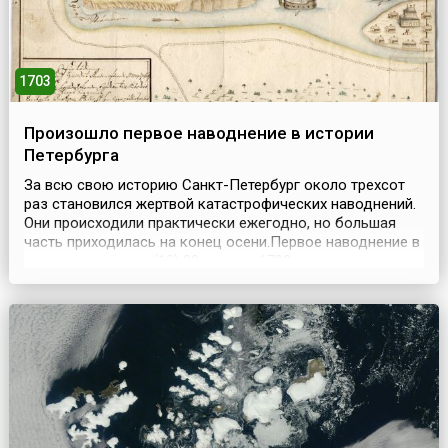
1703
Произошло первое наводнение в истории
Петербурга
За всю свою историю Санкт-Петербург около трехсот
раз становился жертвой катастрофических наводнений.
Они происходили практически ежегодно, но большая
часть приходилась на конец осени.Первое наводнение в
городе случилось (19) 30 августа 1703 года: за
считанные часы вода поднялась на целых 2 метра!
Власти всегда пытались предупредить петербуржцев о
надвигающейся опасности. В 1721 году Петр I...