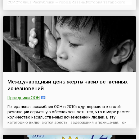
ССР.Столица Республики — город Казань.История татарского
народа сложна и противоречива. Сначала татары входили в
состав государства Волжская Булгария, причем активно
сопротивлялис...
Международный день жертв насильственных
исчезновений
Праздники ООН
Генеральная ассамблея ООН в 2010 году выразила в своей
резолюции серьезную обеспокоенность тем, что в мире растет
количество насильственных исчезновений людей. В эту
категорию включаются аресты, задержания и похищения. Той
же резолюцией (A/RES/65/209) Генеральная ассамблея
объявила 30 августа Международным днем жертв
насильственных исчезновений (англ. International Day of the