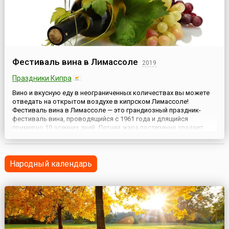
Фестиваль вина в Лимассоле
2019
Праздники Кипра
Вино и вкусную еду в неограниченных количествах вы можете
отведать на открытом воздухе в кипрском Лимассоле!
Фестиваль вина в Лимассоле — это грандиозный праздник-
фестиваль вина, проводящийся с 1961 года и длящийся
примерно 10 осенних дней. Летняя жара постепенно спадает,
солнышко покрывает теплом все вокруг, а в воздухе
улавливается тонкий аромат винограда — благодатное время!
Вино, пожал...
Народный календарь