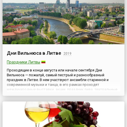
Дни Вильнюса в Литве
2019
Праздники Литвы
Проходящие в конце августа или начале сентября Дни
Вильнюса — пожалуй, самый пестрый и разнообразный
праздник в Литве. В нем участвуют ансамбли старинной и
современной музыки и танца, в его рамках проходят
международные выставки, акции, праздник пива, театральные
представления, гастроли иностранных деятелей культуры,
спортивные соревнования и много других замечательных
событий. Обилие мероприятий ...