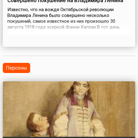
Совершено покушение на Владимира Ленина
Известно, что на вождя Октябрьской революции
Владимира Ленина было совершено несколько
покушений, самое известное из них произошло 30
августа 1918 года эсеркой Фанни Каплан.В тот день
Владимир Ленин выступал перед рабочими на заводе
Михельсона в Москве. Закончив речь, он собирался
сесть в автомобиль, когда прозвучали три выстрела.
Шофер успел заметить женскую руку с браунингом, но
лица женщины...
Персоны