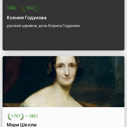
1582
—
1622
Ксения Годунова
русская царевна, дочь Бориса Годунова
1797
—
1851
Мэри Шелли