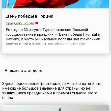
День победы в Турции
Праздники Турции
Ежегодно 30 августа Турция отмечает большой
государственный праздник — День победы (тур. Zafer
Bayramı) в честь решительной победы над греческими
оккупантами и в память погибших в битве при
Думлупинаре, которой была завершена война за
независимость Турции в 1922 году.Битва при
Думлупинаре (тур. Dumlupınar Meydan Muharebesi) была
последней в греко-турецкой войне 1919—1922 годов,
которая, в свою...
А также в этот день
Здесь перечислены фестивали, памятные даты и т.п.,
имеющие большое значение для страны, но не
являющиеся праздниками в прямом смысле этого
слова.