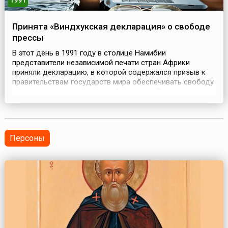
1991
Принята «Виндхукская декларация» о свободе
прессы
В этот день в 1991 году в столице Намибии
представители независимой печати стран Африки
приняли декларацию, в которой содержался призыв к
правительствам государств мира обеспечивать свободу
прессы и ее демократический характер. В декларации
подчеркивалось, что важнейшей составной частью
любого демократического общества является
свободная, плюралистическая и независимая пресса. В
1993 году Гене...
Персоны