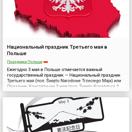
Национальный праздник Третьего мая в
Польше
Праздники Польши
Ежегодно 3 мая в Польше отмечается важный
государственный праздник — Национальный праздник
Третьего мая (пол. Święto Narodowe Trzeciego Maja) или
Праздник Конституции 3 мая (пол. Święto Konstytucji 3
Maja), посвященный годовщине принятия конституции
страны 1791 года.Первая польская Конституция — самая
старая в Европе. Она была принята 3 мая 1791 года, на
полгода раньше французской. Согласн...