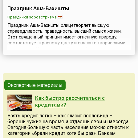
Праздник Аша-Вахишты
Праздники зороастризма
Праздник Аша-Вахишты олицетворяет высшую
справедливость, праведность, высший смысл жизни.
Этот священный принцип имеет огненную природу,
соответствует красному цвету и связан с творческими
начинаниями.Огонь, который каждый из нас несет в
себе – наша память и представления о том, каким в
идеале должен быть этот мир, память о рае. Наша
задача – сохранить этот Огонь и, пробудив его, сделать
Землю...
Экспертные материалы
Как быстро рассчитаться с
кредитами?
Взять кредит легко – как гласит пословица –
берешь чужие на время, а отдаешь свои и навсегда.
Сегодня большую часть населения можно отнести к
категории «брали кредит хотя бы раз». Банкам