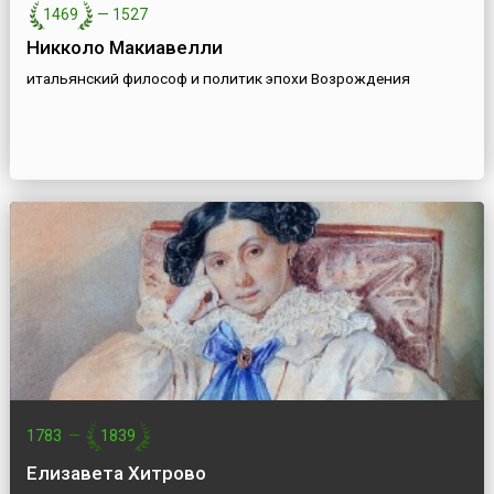
1469
—
1527
Никколо Макиавелли
итальянский философ и политик эпохи Возрождения
1783
—
1839
Елизавета Хитрово