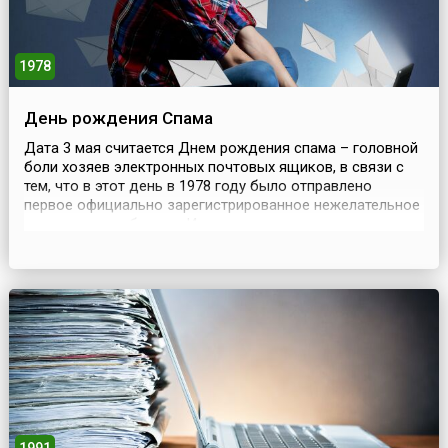
1978
День рождения Спама
Дата 3 мая считается Днем рождения спама – головной
боли хозяев электронных почтовых ящиков, в связи с
тем, что в этот день в 1978 году было отправлено
первое официально зарегистрированное нежелательное
рекламное сообщение.И хотя спам – навязчивая
реклама, рассылаемая абонентам без их разрешения,
появился почти сорок лет назад, однако лишь в 1990-е
годы, в эпоху массового распространения интер...