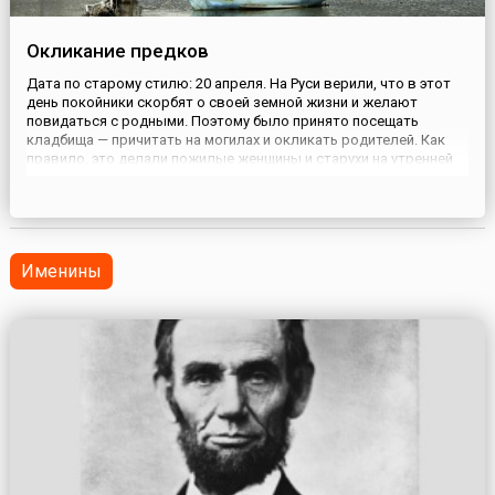
Окликание предков
Дата по старому стилю: 20 апреля. На Руси верили, что в этот
день покойники скорбят о своей земной жизни и желают
повидаться с родными. Поэтому было принято посещать
кладбища — причитать на могилах и окликать родителей. Как
правило, это делали пожилые женщины и старухи на утренней
заре. Плакальщицы на погосте призывали своих умерших
родителей: «Встаньте-пробудитесь, поглядите на своих
детушек,...
Именины