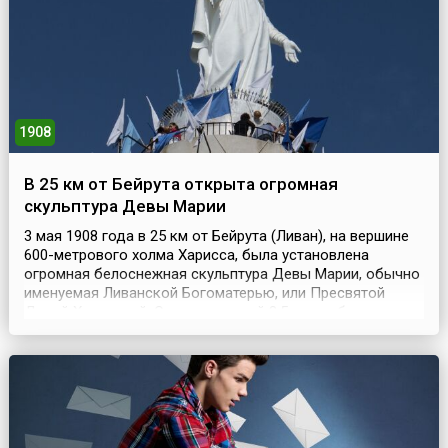
1908
В 25 км от Бейрута открыта огромная
скульптура Девы Марии
3 мая 1908 года в 25 км от Бейрута (Ливан), на вершине
600-метрового холма Харисса, была установлена
огромная белоснежная скульптура Девы Марии, обычно
именуемая Ливанской Богоматерью, или Пресвятой
Девой Харисской. Статуя высотой 8,5 метра была отлита
из бронзы во Франции и весит более 10 тонн.
Установлена она была на оригинальном пьедестале
спиралевидной формы, который выглядит как
уменьшенн...