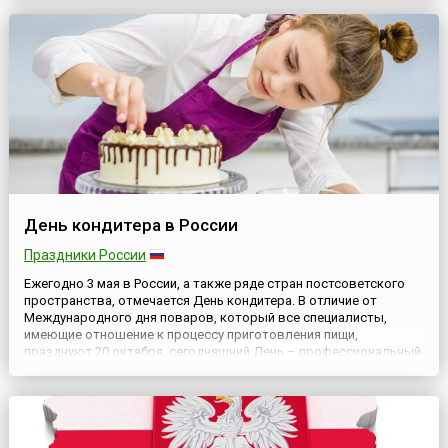
свободы печати в мире» признала, что свободная, плюра...
День кондитера в России
Праздники России
Ежегодно 3 мая в России, а также ряде стран постсоветского
пространства, отмечается День кондитера. В отличие от
Международного дня поваров, который все специалисты,
имеющие отношение к процессу приготовления пищи,
празднуют 20 октября, сегодняшний День – профессиональный
праздник людей, также связанных с приготовлением пищи, но
«узконаправленной». В отличие от повара и кулинара, в задачу
...