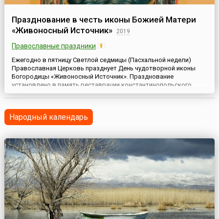
Празднование в честь иконы Божией Матери
«Живоносный Источник»
2019
Православные праздники
Ежегодно в пятницу Светлой седмицы (Пасхальной недели)
Православная Церковь празднует День чудотворной иконы
Богородицы «Живоносный Источник». Празднование
установлено в память реставрации константинопольского
храма, именуемого «Живоносным Источником», и чудес, здесь
совершенных. Храм был воздвигнут императором Львом I при
источнике, вода которого имела силу исцеления, питаемую
Народный календарь
силой Пресвятой Бог...