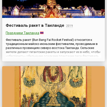
Фестиваль ракет в Таиланде
2019
Праздники Таиланда
Фестиваль ракет (Bun Bang Fai Rocket Festival) относится к
традиционным майско-июньским фестивалям, проводимым в
различных провинциях северо-востока Таиланда. Сельские
жители делают гигантские ракеты и запускают их в небо, чтобы
«обеспечить» обильными осадками плантации риса.Фестиваль
ракет — это период «выпуска пара» перед началом тяжелых
полевых работ, поэтому во время фестивалей проводятся ...