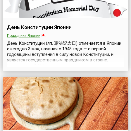
День Конституции Японии
Праздники Японии
День Конституции (яп. 憲法記念日) отмечается в Японии
ежегодно 3 мая, начиная с 1948 года — с первой
годовщины вступления в силу новой Конституции, и
является государственным праздником в стране.
Конституция 1947 года, хотя и унаследовала некоторые
положения прежней Конституции Мэйдзи, но носила
принципиально новый характер, который определялся
сложившейся в стране ситуацией. Потерпев поражение...