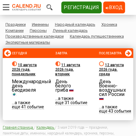
РЕГИСТРАЦИЯ
ВХОД
Праздники
Именины
Народный календарь
Хроника
Компании
Персоны
Лунный календарь
Производственные календари
Календарь путешественника
Экспертные материалы
СЕГОДНЯ
ЗАВТРА
ПОСЛЕЗАВТРА
10 августа
11 августа
12 августа
2026 года,
2026 года,
2026 года,
понедельник
вторник
среда
Международный
День
День
день
белого
Военно-
биодизеля
гриба
воздушных
сил России
...а также
...а также
еще 31 событие
еще 41 событие
...а также
еще 43 события
Главная страница
/
Календарь
/
3 мая 2019 года — праздники,
памятные даты, именины, народный календарь, хроника, персоны,