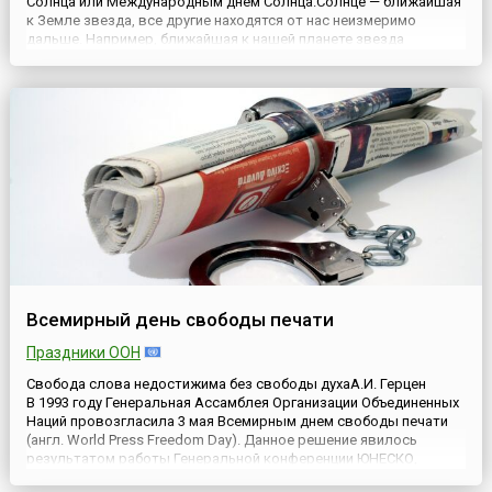
Солнца или Международным днём ​​Солнца.Солнце — ближайшая
к Земле звезда, все другие находятся от нас неизмеримо
дальше. Например, ближайшая к нашей планете звезда
Проксима из системы aльфа Центавра находится на расстоянии
4,22 световых лет от Солнца. Для Земли Солнце — мощ...
Всемирный день свободы печати
Праздники ООН
Свобода слова недостижима без свободы духаА.И. Герцен
В 1993 году Генеральная Ассамблея Организации Объединенных
Наций провозгласила 3 мая Всемирным днем свободы печати
(англ. World Press Freedom Day). Данное решение явилось
результатом работы Генеральной конференции ЮНЕСКО,
которая в резолюции 1991 года «О содействии обеспечению