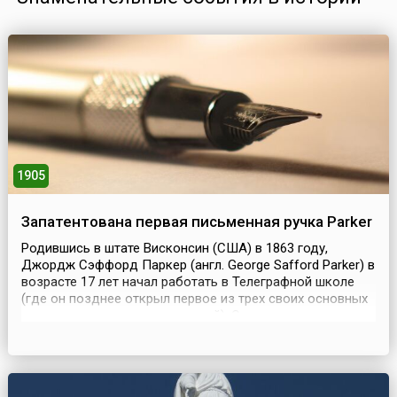
1905
Запатентована первая письменная ручка Parker
Родившись в штате Висконсин (США) в 1863 году,
Джордж Сэффорд Паркер (англ. George Safford Parker) в
возрасте 17 лет начал работать в Телеграфной школе
(где он позднее открыл первое из трех своих основных
производственных предприятий). Ответив на
объявление о приеме на работу в школу, он сэкономил
55 долларов на трудоустройстве и через год оказался в
штате. Для того чтобы получить прибавку к н...