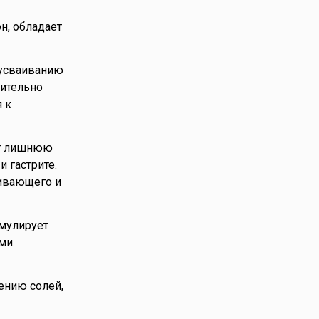
н, обладает
 усваиванию
жительно
 к
ят лишнюю
 гастрите.
живающего и
имулирует
ми.
ению солей,