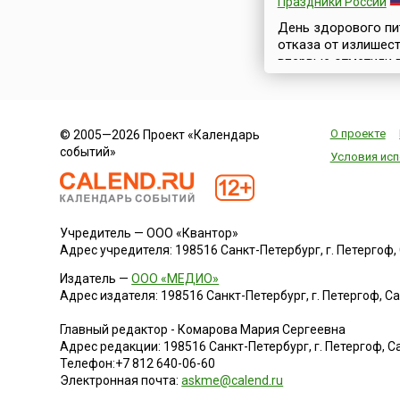
Праздники России
День здорового пи
отказа от излишест
впервые отметили 
году как альтернат
русский ответ
американскому «д
обжорства» —
О проекте
© 2005—2026 Проект «Календарь
Национальному дн
событий»
Условия исп
когда можно есть в
хочется. Праздник
напоминает о том, 
ежедневное питани
требует внимания и
Учредитель — ООО «Квантор»
осознанности. Уже
Адрес учредителя: 198516 Санкт-Петербург, г. Петергоф, Са
банальной стала фр
Издатель —
ООО «МЕДИО»
«Мы — то, что мы е
Адрес издателя: 198516 Санкт-Петербург, г. Петергоф, Санк
Но она отражает су
данным Института
Главный редактор - Комарова Мария Сергеевна
питания, в России ...
Адрес редакции:
198516
Санкт-Петербург, г. Петергоф
,
Са
Телефон:
+7 812 640-06-60
Электронная почта:
askme@calend.ru