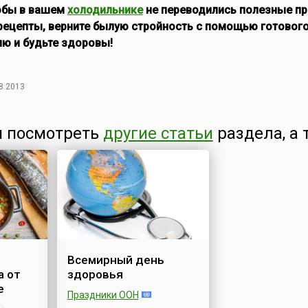
тобы в вашем
холодильнике
не переводились полезные пр
рецепты, верните былую стройность с помощью готовог
ю и будьте здоровы!
8.2013
 посмотреть
другие статьи
раздела, а 
Всемирный день
а от
здоровья
е
Праздники ООН