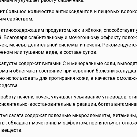
анизм и улучшает работу кишечника.
т большое количество антиоксидантов и пищевых волоко
ым свойством.
ктиносодержащим продуктом, как и яблоки, способствует
. Благодаря слабительному и мочегонному эффекту поло
очек, мочевыделительной системы и печени. Рекомендуется
еном или тушеном виде, в составе супов.
капусты содержат витамин С и минеральные соли, вывод
зма и облегчают состояние при язвенной болезни желудка и
но использовать для протирания кожи, в качестве омола
редства.
работу печени, почек, улучшает усваивание углеводов, ст
ислительно-восстановительные реакции, богата витамина
тья салата содержат полезные микроэлементы, витамины,
оты, обладают мочегонным эффектом, препятствуют отлож
 веществ.