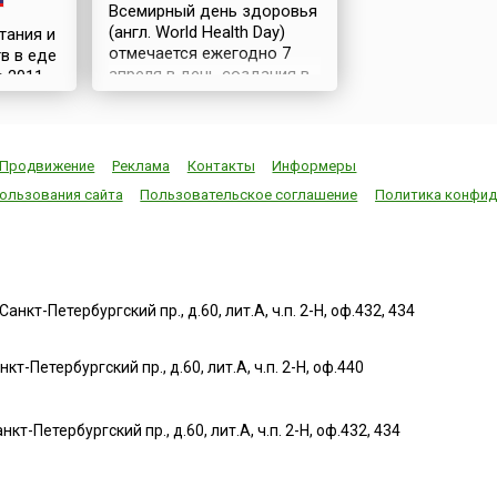
Всемирный день здоровья
(англ. World Health Day)
тания и
отмечается ежегодно 7
в в еде
апреля в день создания в
в 2011
1948 году Всемирной
ивный
организации
здравоохранения, ВОЗ
ню
(англ. World Health
Продвижение
Реклама
Контакты
Информеры
Organization, WHO). За
ю,
ользования сайта
Пользовательское соглашение
Политика конфид
время, прошедшее с того
сё, что
исторического момента,
членами ВОЗ стали 194
что
государства мира.
е
Ежегодное проведение
Дня здоровья вошло в
нкт-Петербургский пр., д.60, лит.А, ч.п. 2-Н, оф.432, 434
традицию с 1950 года.
аза:
Информационно-
дим».
т-Петербургский пр., д.60, лит.А, ч.п. 2-Н, оф.440
просветительские
ть.По
мероприятия Дня провод...
нкт-Петербургский пр., д.60, лит.А, ч.п. 2-Н, оф.432, 434