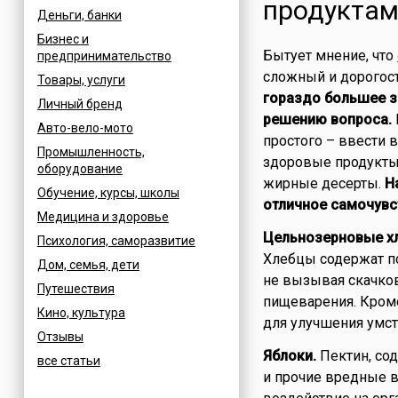
продукта
Деньги, банки
Бизнес и
Бытует мнение, что
предпринимательство
сложный и дорогос
Товары, услуги
гораздо большее з
Личный бренд
решению вопроса.
Авто-вело-мото
простого – ввести
Промышленность,
здоровые продукты
оборудование
жирные десерты.
Н
Обучение, курсы, школы
отличное самочувст
Медицина и здоровье
Цельнозерновые х
Психология, саморазвитие
Хлебцы содержат 
Дом, семья, дети
не вызывая скачков
Путешествия
пищеварения. Кроме
Кино, культура
для улучшения умст
Отзывы
Яблоки.
Пектин, со
все статьи
и прочие вредные 