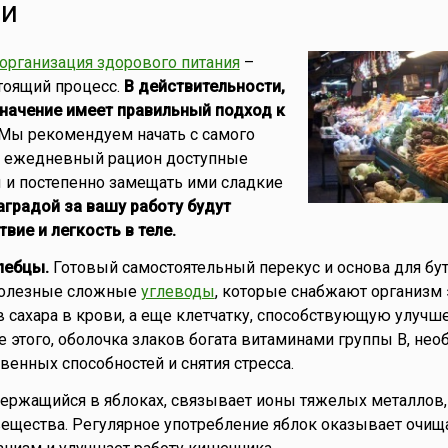
ми
организация здорового питания
–
тоящий процесс.
В действительности,
начение имеет правильный подход к
Мы рекомендуем начать с самого
 в ежедневный рацион доступные
 и постепенно замещать ими сладкие
аградой за вашу работу будут
вие и легкость в теле.
лебцы.
Готовый самостоятельный перекус и основа для бу
полезные сложные
углеводы
, которые снабжают организм 
 сахара в крови, а еще клетчатку, способствующую улуч
 этого, оболочка злаков богата витаминами группы В, не
венных способностей и снятия стресса.
держащийся в яблоках, связывает ионы тяжелых металлов
вещества. Регулярное употребление яблок оказывает очи