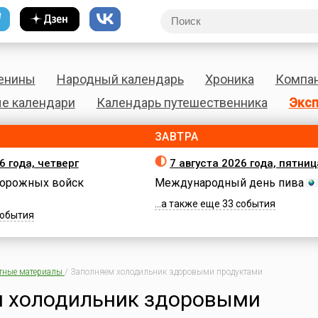
енины
Народный календарь
Хроника
Компа
е календари
Календарь путешественника
Эксп
ЗАВТРА
6 года, четверг
7 августа 2026 года, пятниц
орожных войск
Международный день пива
...а также еще 33 события
 события
тные материалы
/
Заполняем холодильник здоровыми продуктами
 холодильник здоровыми