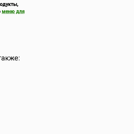
одукты,
о
меню для
также: