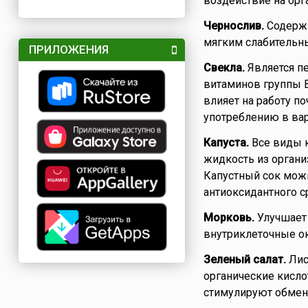
воздействие на орг
Чернослив.
Содержи
мягким слабительн
ПРИЛОЖЕНИЯ
Свекла.
Является пе
витаминов группы В
влияет на работу п
употреблению в вар
Капуста.
Все виды 
жидкость из органи
Капустный сок мож
антиоксидантного с
Морковь.
Улучшает 
внутриклеточные ок
Зеленый салат.
Лис
органические кисл
стимулируют обмен