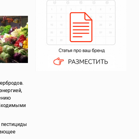
тербродов.
энергией,
шению
обходимыми
, пестициды
щающее