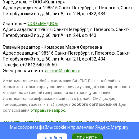
Учредитель — ООО «Квантор»
Адрес учредителя: 198516 Санкт-Петербург, г. Петергоф, Санкт-
Петербургский пр., д.60, лит.А, ч.п. 2-Н, оф.432, 434
Издатель —
ООО «МЕДИО»
Адрес издателя: 198516 Санкт-Петербург, г. Петергоф, Санкт-
Петербургский пр., д.60, лит.А, ч.п. 2-Н, оф.440
Главный редактор - Комарова Мария Сергеевна
Адрес редакции:
198516
Санкт-Петербург, г. Петергоф
,
Санкт-
Петербургский пр., д.60, лит.А, ч.п. 2-Н, оф.432, 434
Телефон:
+7 812 640-06-60
Электронная почта:
askme@calend.ru
Использование любой информации CALEND.RU на веб-сайтах
возможно только при условии наличия у каждого скопированного
материала активной гиперссылки на страницу-источник.
Использование информации сайта в оффлайн-СМИ (радио,
телевидение, газеты и т.п.) требует
особого согласования
. Для
согласования
отправьте запрос
.
Изменить настройки конфиденциальности
(только для жителей
Мы собираем файлы cookie и применяем
Яндекс.Метрику
.
EEA).
Подробнее
ПРИНЯТЬ