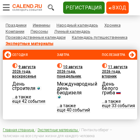
РЕГИСТРАЦИЯ
ВХОД
Праздники
Именины
Народный календарь
Хроника
Компании
Персоны
Лунный календарь
Производственные календари
Календарь путешественника
Экспертные материалы
СЕГОДНЯ
ЗАВТРА
ПОСЛЕЗАВТРА
9 августа
10 августа
11 августа
2026 года,
2026 года,
2026 года,
воскресенье
понедельник
вторник
День
Международный
День
строителя
день
белого
биодизеля
гриба
...а также
еще 42 события
...а также
...а также
еще 33 события
еще 40 событий
Главная страница
/
Экспертные материалы
/
Пентакль-оберег –
талисман на все случаи жизни для каждого человека