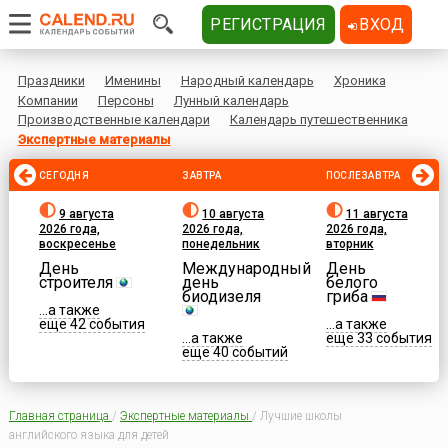
РЕГИСТРАЦИЯ
ВХОД
Праздники
Именины
Народный календарь
Хроника
Компании
Персоны
Лунный календарь
Производственные календари
Календарь путешественника
Экспертные материалы
СЕГОДНЯ
ЗАВТРА
ПОСЛЕЗАВТРА
9 августа
10 августа
11 августа
2026 года,
2026 года,
2026 года,
воскресенье
понедельник
вторник
День
Международный
День
строителя
день
белого
биодизеля
гриба
...а также
еще 42 события
...а также
...а также
еще 33 события
еще 40 событий
Главная страница
/
Экспертные материалы
/
Лучшие школы
английского языка для детей