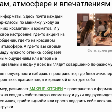
ам, атмосфере и впечатлениям
и-форматы. Здесь почти каждый
ер-классы по макияжу, уходу за
анию косметики и ароматов. И у
своё настроение: где-то акцент на
 общении, где-то на красивом
 атмосфере. А где-то вы своими
Фото: архив р
маду нужного оттенка, собираете
нным ощущениям или впервые
«идеальный нюд» у всех выглядит совершенно по-разному
ше популярности набирают пространства, где бьюти-мастер
рок «как правильно», а в красивый опыт для себя.
имер, развивает
MAKEUP KITCHEN
– пространство в формат
ожно создать собственную косметику и духи под руководс
девичник, прийти вдвоём или просто подарить себе нескол
грузки.