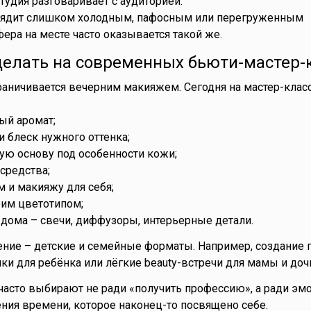
 студия разговаривает с аудиторией.
лядит слишком холодным, пафосным или перегруженным
ера на месте часто оказывается такой же.
делать на современных бьюти-мастер-
раничивается вечерним макияжем. Сегодня на мастер-класс
ый аромат;
и блеск нужного оттенка;
ную основу под особенности кожи;
средства;
м и макияжу для себя;
оим цветотипом;
я дома – свечи, диффузоры, интерьерные детали.
ние – детские и семейные форматы. Например, создание 
ки для ребёнка или лёгкие beauty-встречи для мамы и доч
часто выбирают не ради «получить профессию», а ради эмо
ния времени, которое наконец-то посвящено себе.