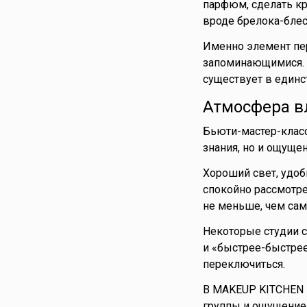
парфюм, сделать кр
вроде брелока-блес
Именно элемент пер
запоминающимися. В
существует в единс
Атмосфера в
Бьюти-мастер-класс
знания, но и ощущен
Хороший свет, удоб
спокойно рассмотрет
не меньше, чем сам
Некоторые студии с
и «быстрее-быстрее
переключиться.
В MAKEUP KITCHEN к
группы и ощущение 