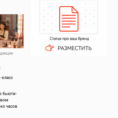
едакции
.
-класс
е бьюти-
твом
ько часов