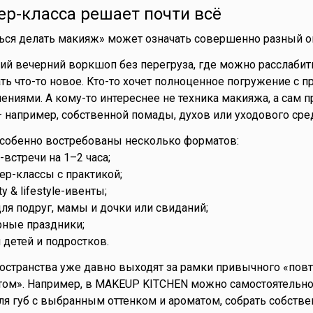
р-класса решает почти всё
ться делать макияж» может означать совершенно разный о
ий вечерний воркшоп без перегруза, где можно расслабит
ть что-то новое. Кто-то хочет полноценное погружение с п
ниями. А кому-то интереснее не техника макияжа, а сам п
– например, собственной помады, духов или уходового сре
особенно востребованы несколько форматов:
-встречи на 1–2 часа;
ер-классы с практикой;
y & lifestyle-ивенты;
ля подруг, мамы и дочки или свиданий;
рные праздники;
 детей и подростков.
остранства уже давно выходят за рамки привычного «пов
том». Например, в MAKEUP KITCHEN можно самостоятельно
ля губ с выбранным оттенком и ароматом, собрать собств