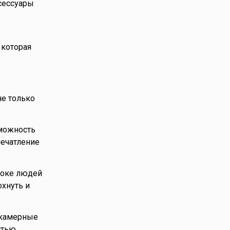
сессуары
 которая
не только
зможность
печатление
токе людей
охнуть и
 камерные
стью