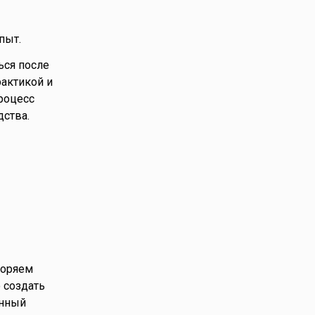
пыт.
ься после
рактикой и
роцесс
дства.
торяем
 создать
енный