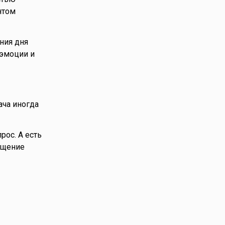
нтом
ния дня
 эмоции и
ача иногда
рос. А есть
ущение