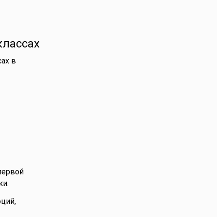
классах
ах в
первой
ки.
ций,