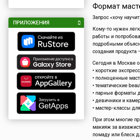
Формат масте
Запрос «хочу научи
ПРИЛОЖЕНИЯ
Кому-то нужен лёгк
работы и попробова
подробными объясне
создания продукта 
Сегодня в Москве 
• короткие экспресс
• полноценные маст
• тематические beaut
• парные форматы д
• девичники и каме
• мастер-классы для
При этом многие пр
макияж за визажис
помаду или блеск д