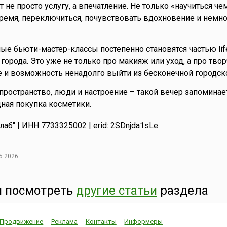
не просто услугу, а впечатление. Не только «научиться чем
ремя, переключиться, почувствовать вдохновение и немно
е бьюти-мастер-классы постепенно становятся частью life
орода. Это уже не только про макияж или уход, а про твор
 и возможность ненадолго выйти из бесконечной городско
пространство, люди и настроение – такой вечер запоминае
ная покупка косметики.
аб" | ИНН 7733325002 | erid: 2SDnjda1sLe
5.2026
 посмотреть
другие статьи
раздела
Продвижение
Реклама
Контакты
Информеры