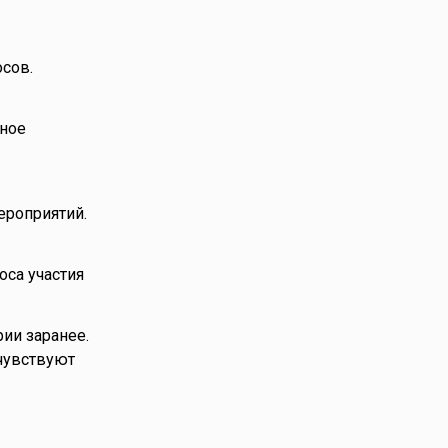
сов.
нное
ероприятий.
оса участия
ии заранее.
 чувствуют