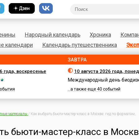
енины
Народный календарь
Хроника
Компа
е календари
Календарь путешественника
Эксп
ЗАВТРА
26 года, воскресенье
10 августа 2026 года, поне
Международный день биодиз
 события
...а также еще 40 событий
тные материалы
/
Как выбрать бьюти-мастер-класс в Москве: гид по форматам,
ть бьюти-мастер-класс в Москв