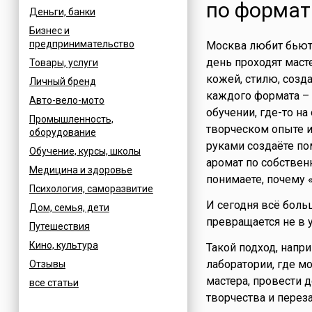
по формат
Деньги, банки
Бизнес и
предпринимательство
Москва любит бьют
день проходят маст
Товары, услуги
кожей, стилю, созд
Личный бренд
каждого формата – 
Авто-вело-мото
обучении, где-то на
Промышленность,
творческом опыте и
оборудование
руками создаёте по
Обучение, курсы, школы
аромат по собстве
Медицина и здоровье
понимаете, почему 
Психология, саморазвитие
И сегодня всё боль
Дом, семья, дети
превращается не в у
Путешествия
Кино, культура
Такой подход, напр
лаборатории, где м
Отзывы
мастера, провести 
все статьи
творчества и переза