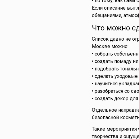
• по тому, как сама
Если описание выг
обещаниями, атмосф
Что можно с
Список давно не ог
Москве можно:
• собрать собственн
• создать помаду ил
• подобрать тональ
• сделать уходовые 
• научиться укладка
• разобраться со св
• создать декор дл
Отдельное направле
безопасной космети
Такие мероприятия 
творчества и ощуще