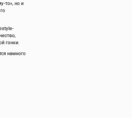
у-то», но и
го
style-
чество,
й гонки.
тся намного