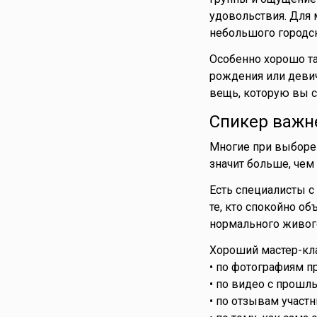
удовольствия. Для 
небольшого городск
Особенно хорошо та
рождения или девич
вещь, которую вы с
Спикер важн
Многие при выборе 
значит больше, чем
Есть специалисты с
те, кто спокойно о
нормального живого
Хороший мастер-кла
• по фотографиям п
• по видео с прошлы
• по отзывам участн