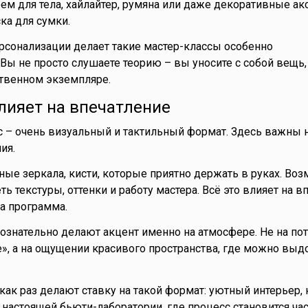
ем для тела, хайлайтер, румяна или даже декоративные ак
ка для сумки.
сонализации делает такие мастер-классы особенно
ы не просто слушаете теорию – вы уносите с собой вещь,
твенном экземпляре.
лияет на впечатление
 – очень визуальный и тактильный формат. Здесь важны 
ия.
ные зеркала, кисти, которые приятно держать в руках. Во
ь текстуры, оттенки и работу мастера. Всё это влияет на в
а программа.
ознательно делают акцент именно на атмосфере. Не на по
», а на ощущении красивого пространства, где можно выд
ак раз делают ставку на такой формат: уютный интерьер,
настоящей бьюти-лаборатории, где процесс становится ча