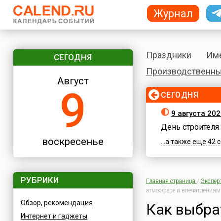
Журнал
Праздники
Им
СЕГОДНЯ
Производственны
Август
9
СЕГОДНЯ
9 августа 20
День строителя
воскресенье
...а также еще 42
РУБРИКИ
Главная страница
/
Экспер
атмосфере и впечатлениям
Обзор, рекомендация
Как выбра
Интернет и гаджеты