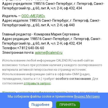
Адрес учредителя: 198516 Санкт-Петербург, г. Петергоф, Санкт-
Петербургский пр., д.60, лит.А, ч.п. 2-Н, оф.432, 434
Издатель —
ООО «МЕДИО»
Адрес издателя: 198516 Санкт-Петербург, г. Петергоф, Санкт-
Петербургский пр., д.60, лит.А, ч.п. 2-Н, оф.440
Главный редактор - Комарова Мария Сергеевна
Адрес редакции:
198516
Санкт-Петербург, г. Петергоф
,
Санкт-
Петербургский пр., д.60, лит.А, ч.п. 2-Н, оф.432, 434
Телефон:
+7 812 640-06-60
Электронная почта:
askme@calend.ru
Использование любой информации CALEND.RU на веб-сайтах
возможно только при условии наличия у каждого скопированного
материала активной гиперссылки на страницу-источник.
Использование информации сайта в оффлайн-СМИ (радио,
телевидение, газеты и т.п.) требует
особого согласования
. Для
согласования
отправьте запрос
.
Изменить настройки конфиденциальности
(только для жителей
Мы собираем файлы cookie и применяем
Яндекс.Метрику
.
EEA).
Подробнее
ПРИНЯТЬ