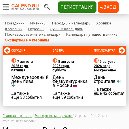
РЕГИСТРАЦИЯ
ВХОД
Праздники
Именины
Народный календарь
Хроника
Компании
Персоны
Лунный календарь
Производственные календари
Календарь путешественника
Экспертные материалы
СЕГОДНЯ
ЗАВТРА
ПОСЛЕЗАВТРА
7 августа
8 августа
9 августа
2026 года,
2026 года,
2026 года,
пятница
суббота
воскресенье
Международный
День
День
день пива
физкультурника
строителя
в России
...а также
...а также
...а также
еще 42 события
еще 33 события
еще 39 событий
Главная страница
/
Экспертные материалы
/
Играем в Dota 2: как
открыть всех героев?