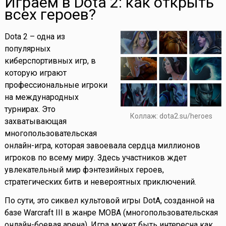
Играем в Dota 2: как открыть
всех героев?
Dota 2 – одна из
популярных
киберспортивных игр, в
которую играют
профессиональные игроки
на международных
турнирах. Это
Коллаж: dota2.su/heroes
захватывающая
многопользовательская
онлайн-игра, которая завоевала сердца миллионов
игроков по всему миру. Здесь участников ждет
увлекательный мир фэнтезийных героев,
стратегических битв и невероятных приключений.
По сути, это сиквел культовой игры DotA, созданной на
базе Warcraft III в жанре MOBA (многопользовательская
онлайн-боевая арена). Игра может быть интересна как