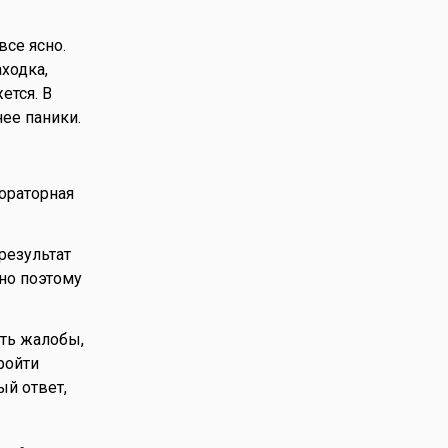
се ясно.
ходка,
ется. В
нее паники.
ораторная
результат
но поэтому
ить жалобы,
ройти
ый ответ,