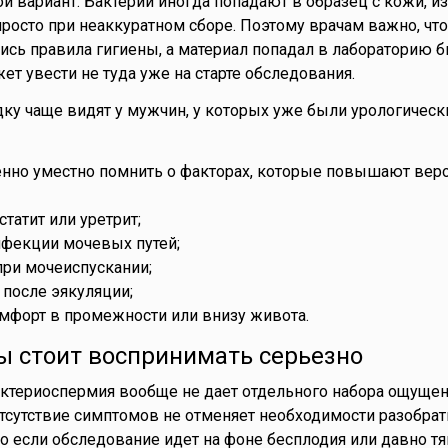
ой вариант. Бактерии иногда попадают в образец с кожи, и
просто при неаккуратном сборе. Поэтому врачам важно, чт
сь правила гигиены, а материал попадал в лабораторию б
ет увести не туда уже на старте обследования.
ку чаще видят у мужчин, у которых уже были урологическ
енно уместно помнить о факторах, которые повышают вер
татит или уретрит;
нфекции мочевых путей;
при мочеиспускании;
 после эякуляции;
мфорт в промежности или внизу живота.
ы стоит воспринимать серьезно
ктериоспермия вообще не дает отдельного набора ощущен
отсутствие симптомов не отменяет необходимости разобрат
но если обследование идет на фоне бесплодия или давно тя