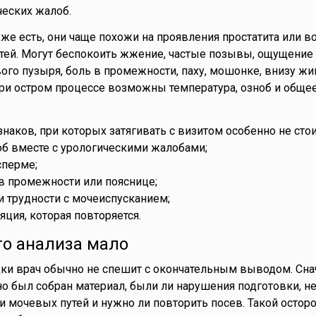
еских жалоб.
же есть, они чаще похожи на проявления простатита или в
тей. Могут беспокоить жжение, частые позывы, ощущение
го пузыря, боль в промежности, паху, мошонке, внизу жи
ри остром процессе возможны температура, озноб и обще
наков, при которых затягивать с визитом особенно не стои
ноб вместе с урологическими жалобами;
сперме;
в промежности или пояснице;
 и трудности с мочеиспусканием;
яция, которая повторяется.
го анализа мало
ки врач обычно не спешит с окончательным выводом. Сна
но был собран материал, были ли нарушения подготовки, не
 мочевых путей и нужно ли повторить посев. Такой осто