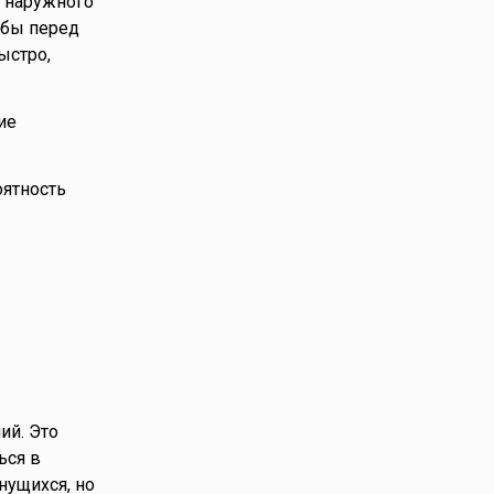
з наружного
обы перед
ыстро,
ие
оятность
ий. Это
ься в
нущихся, но