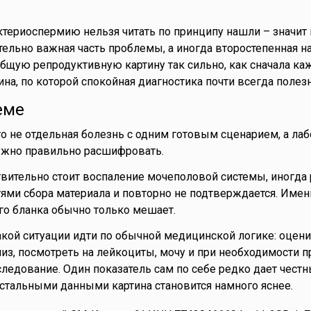
териоспермию нельзя читать по принципу нашли – значит в
тельно важная часть проблемы, а иногда второстепенная на
общую репродуктивную картину так сильно, как сначала каж
ина, по которой спокойная диагностика почти всегда полез
еме
о не отдельная болезнь с одним готовым сценарием, а лаб
ужно правильно расшифровать.
твительно стоит воспаление мочеполовой системы, иногда 
тями сбора материала и повторно не подтверждается. Имен
го бланка обычно только мешает.
акой ситуации идти по обычной медицинской логике: оцен
из, посмотреть на лейкоциты, мочу и при необходимости п
ледование. Один показатель сам по себе редко дает честн
 остальными данными картина становится намного яснее.