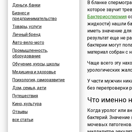
В бланке спермогра
Деньги, банки
которое звучит тре
Бизнес и
Бактериоспермия
оз
предпринимательство
жидкости) нашли ба
Товары, услуги
иметь значение для 
Личный бренд
результат еще не ра
Авто-вело-мото
бактерии могут попа
Промышленность,
материал собран с 
оборудование
Чаще всего эту нах
Обучение, курсы, школы
урологических жало
Медицина и здоровье
Психология, саморазвитие
У части мужчин ник
без перепроверки р
Дом, семья, дети
Путешествия
Что именно 
Кино, культура
Когда уролог или ан
Отзывы
бактерий. Значение
все статьи
мочевых патогенов
миллилитре эякулят