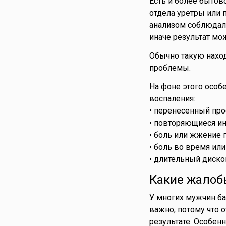
Есть и более бытов
отдела уретры или 
анализом соблюдали
иначе результат мож
Обычно такую наход
проблемы.
На фоне этого особ
воспаления:
• перенесенный прос
• повторяющиеся и
• боль или жжение 
• боль во время или
• длительный диско
Какие жалоб
У многих мужчин ба
важно, потому что 
результате. Особен