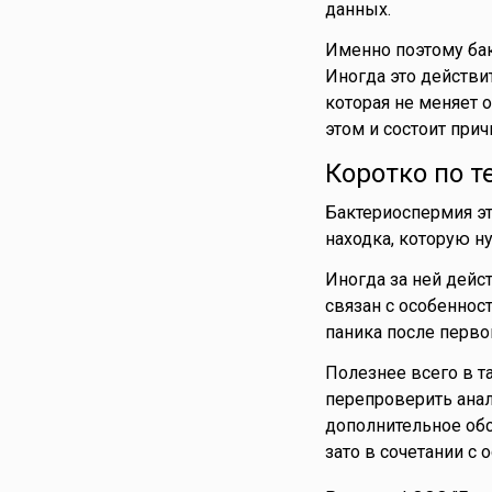
данных.
Именно поэтому бак
Иногда это действи
которая не меняет 
этом и состоит прич
Коротко по т
Бактериоспермия эт
находка, которую н
Иногда за ней дейс
связан с особеннос
паника после перво
Полезнее всего в т
перепроверить анал
дополнительное обс
зато в сочетании с