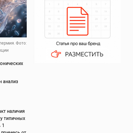
пермия. Фото:
кции
ронических
н анализ
акт наличия
ку типичных
 1
 примесь от