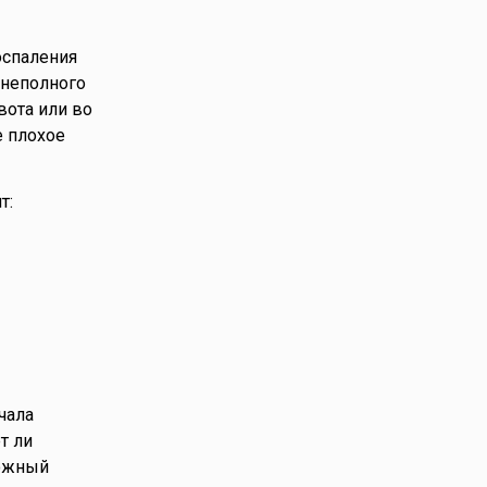
оспаления
 неполного
вота или во
е плохое
т:
чала
т ли
рожный