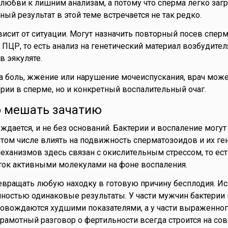
 любви к лишним анализам, а потому что сперма легко загр
ный результат в этой теме встречается не так редко.
исит от ситуации. Могут назначить повторный посев спер
 ПЦР, то есть анализ на генетический материал возбудителя
в эякуляте.
а боль, жжение или нарушение мочеиспускания, врач може
ерии в сперме, но и конкретный воспалительный очаг.
о мешать зачатию
уждается, и не без оснований. Бактерии и воспаление могу
 том числе влиять на подвижность сперматозоидов и их ге
механизмов здесь связан с окислительным стрессом, то ест
ок активными молекулами на фоне воспаления.
превращать любую находку в готовую причину бесплодия. И
лностью одинаковые результаты. У части мужчин бактерии
овождаются худшими показателями, а у части выраженног
грамотный разговор о фертильности всегда строится на со