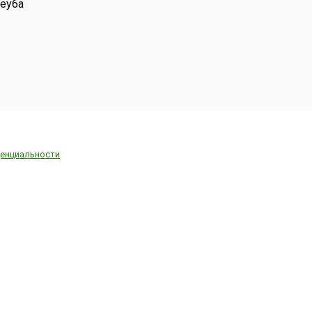
Zey6a
енциальности