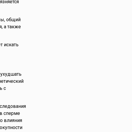
язняется
мы, общий
, а также
т искать
т ухудшать
нетический
ь с
сследования
 в сперме
о влияния
вокупности