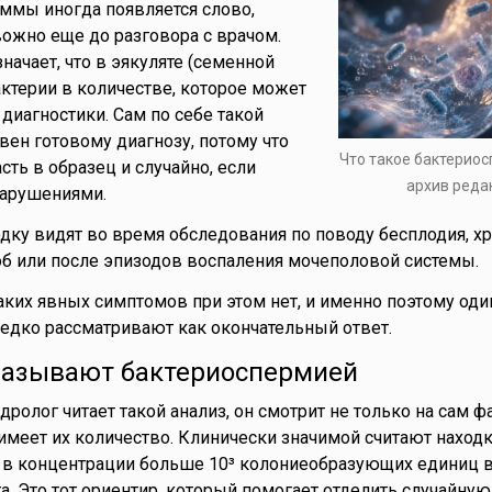
ммы иногда появляется слово,
вожно еще до разговора с врачом.
начает, что в эякуляте (семенной
ктерии в количестве, которое может
диагностики. Сам по себе такой
вен готовому диагнозу, потому что
Что такое бактериос
сть в образец и случайно, если
архив реда
нарушениями.
одку видят во время обследования по поводу бесплодия, х
б или после эпизодов воспаления мочеполовой системы.
аких явных симптомов при этом нет, и именно поэтому оди
едко рассматривают как окончательный ответ.
называют бактериоспермией
дролог читает такой анализ, он смотрит не только на сам ф
 имеет их количество. Клинически значимой считают наход
 в концентрации больше 10³ колониеобразующих единиц в
а. Это тот ориентир, который помогает отделить случайную