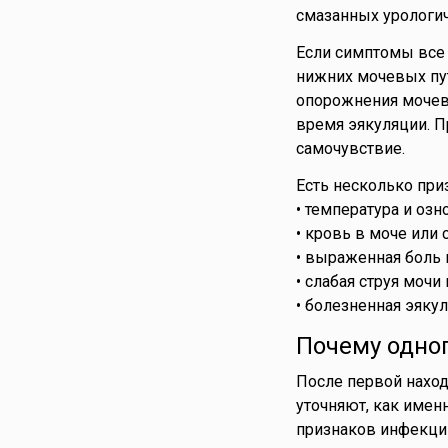
смазанных урологич
Если симптомы все 
нижних мочевых пу
опорожнения мочево
время эякуляции. П
самочувствие.
Есть несколько приз
• температура и оз
• кровь в моче или 
• выраженная боль 
• слабая струя мочи
• болезненная эякул
Почему одно
После первой наход
уточняют, как имен
признаков инфекции