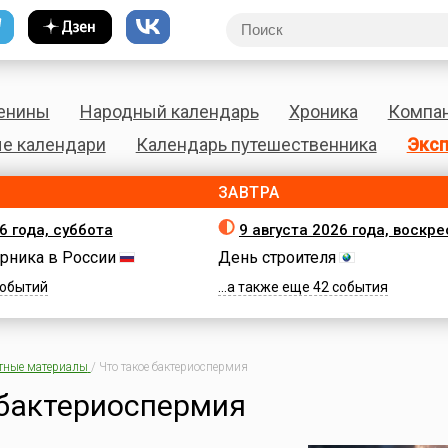
енины
Народный календарь
Хроника
Компа
е календари
Календарь путешественника
Эксп
ЗАВТРА
6 года, суббота
9 августа 2026 года, воскр
рника в России
День строителя
 событий
...а также еще 42 события
тные материалы
/
Что такое бактериоспермия
 бактериоспермия