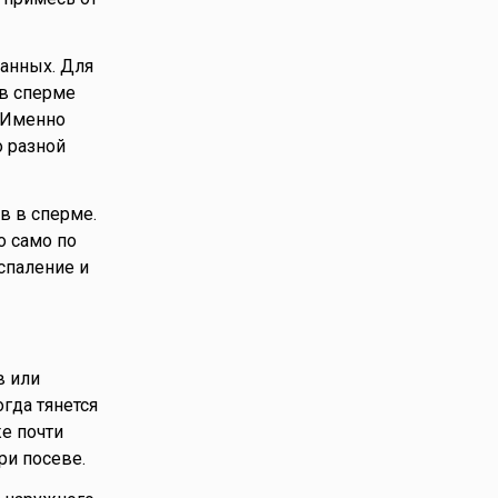
данных. Для
 в сперме
. Именно
о разной
в в сперме.
о само по
спаление и
в или
гда тянется
е почти
ри посеве.