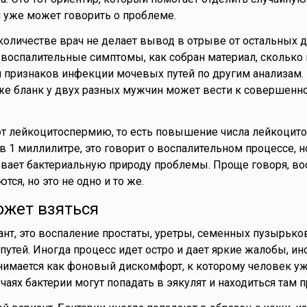
й уже может говорить о проблеме.
количестве врач не делает вывод в отрыве от остальных 
и воспалительные симптомы, как собран материал, сколько
и признаков инфекции мочевых путей по другим анализам
 же бланк у двух разных мужчин может вести к совершенн
т лейкоцитоспермию, то есть повышение числа лейкоцито
в 1 миллилитре, это говорит о воспалительном процессе, н
вает бактериальную природу проблемы. Проще говоря, во
ся, но это не одно и то же.
ожет взяться
нт, это воспаление простаты, уретры, семенных пузырько
утей. Иногда процесс идет остро и дает яркие жалобы, ино
имается как фоновый дискомфорт, к которому человек уж
чаях бактерии могут попадать в эякулят и находиться там п