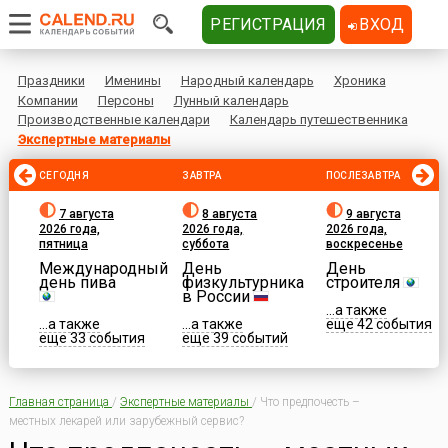
РЕГИСТРАЦИЯ
ВХОД
Праздники
Именины
Народный календарь
Хроника
Компании
Персоны
Лунный календарь
Производственные календари
Календарь путешественника
Экспертные материалы
СЕГОДНЯ
ЗАВТРА
ПОСЛЕЗАВТРА
7 августа
8 августа
9 августа
2026 года,
2026 года,
2026 года,
пятница
суббота
воскресенье
Международный
День
День
день пива
физкультурника
строителя
в России
...а также
...а также
...а также
еще 42 события
еще 33 события
еще 39 событий
Главная страница
/
Экспертные материалы
/
Что предпочесть –
местных лекарей или зарубежный сервис?