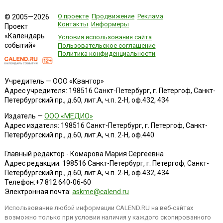
О проекте
Продвижение
Реклама
© 2005—2026
Контакты
Информеры
Проект
«Календарь
Условия использования сайта
событий»
Пользовательское соглашение
Политика конфиденциальности
Учредитель — ООО «Квантор»
Адрес учредителя: 198516 Санкт-Петербург, г. Петергоф, Санкт-
Петербургский пр., д.60, лит.А, ч.п. 2-Н, оф.432, 434
Издатель —
ООО «МЕДИО»
Адрес издателя: 198516 Санкт-Петербург, г. Петергоф, Санкт-
Петербургский пр., д.60, лит.А, ч.п. 2-Н, оф.440
Главный редактор - Комарова Мария Сергеевна
Адрес редакции:
198516
Санкт-Петербург, г. Петергоф
,
Санкт-
Петербургский пр., д.60, лит.А, ч.п. 2-Н, оф.432, 434
Телефон:
+7 812 640-06-60
Электронная почта:
askme@calend.ru
Использование любой информации CALEND.RU на веб-сайтах
возможно только при условии наличия у каждого скопированного