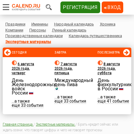
РЕГИСТРАЦИЯ
ВХОД
Праздники
Именины
Народный календарь
Хроника
Компании
Персоны
Лунный календарь
Производственные календари
Календарь путешественника
Экспертные материалы
СЕГОДНЯ
ЗАВТРА
ПОСЛЕЗАВТРА
6 августа
7 августа
8 августа
2026 года,
2026 года,
2026 года,
четверг
пятница
суббота
День
Международный
День
Железнодорожных
день пива
физкультурника
войск
в России
России
...а также
...а также
...а также
еще 33 события
еще 41 событие
еще 33 события
Главная страница
/
Экспертные материалы
/
Брать кредит сейчас или
ждать осени: что говорят цифры и чего не говорят прогнозы