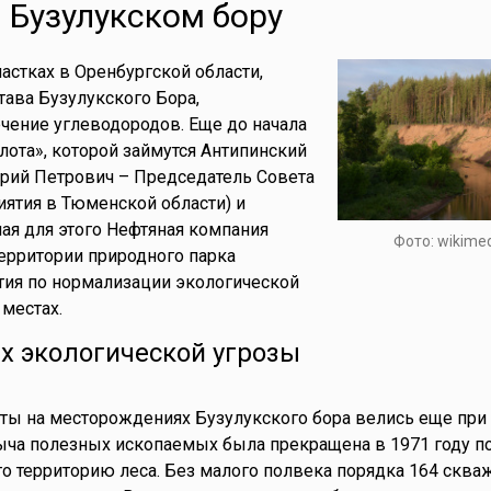
 Бузулукском бору
астках в Оренбургской области,
ава Бузулукского Бора,
чение углеводородов. Еще до начала
лота», которой займутся Антипинский
рий Петрович – Председатель Совета
ятия в Тюменской области) и
ая для этого Нефтяная компания
Фото: wikimed
территории природного парка
тия по нормализации экологической
 местах.
х экологической угрозы
ы на месторождениях Бузулукского бора велись еще при
ыча полезных ископаемых была прекращена в 1971 году п
о территорию леса. Без малого полвека порядка 164 сква