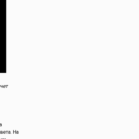
чет
а
вета. На