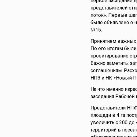
первое заседание п
представителей от
поток». Первые шаг
было объявлено о н
№15.
Принятием важных 
По его итогам были
проектирование стр
Важно заметить: за
соглашениям. Расх
НПЗ и НК «Новый П
На что именно изра
заседания Рабочей 
Представители НПФ
площади в 4 га пос
увеличить с 200 до 
территорий в посел