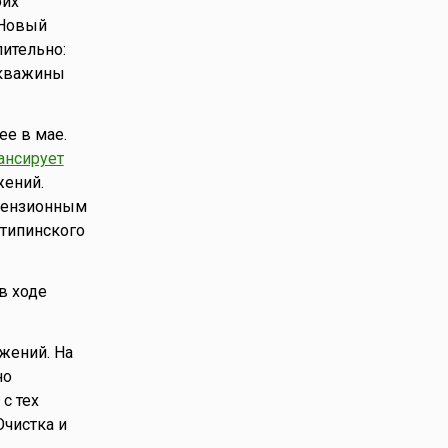
оих
«Новый
ительно:
скважины
е в мае.
ансирует
жений.
ицензионным
типинского
в ходе
жений. На
но
с тех
Очистка и