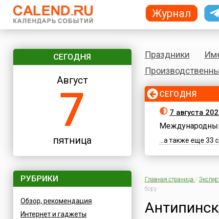
Журнал
Праздники
Им
СЕГОДНЯ
Производственны
Август
7
СЕГОДНЯ
7 августа 202
Международный
пятница
...а также еще 33
РУБРИКИ
Главная страница
/
Экспер
бору
Обзор, рекомендация
Антипинск
Интернет и гаджеты