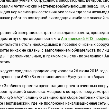
ригласили ученых, сотрудников лабораторных центров, св
правили Антипинский нефтеперерабатывающий завод, НК 
и для нормализации состояния экологии сделали незамедл
ачале работ по повторной ликвидации наиболее опасной 
решений завершилось третье заседание совета, прошедше
 достигнуты договоренности, что
Антипинский НПЗ профин
оительства столь необходимых в поселке очистных соору
траты никак не связны с выполнением обязательств по л
оды – дополнительные, в прямом смысле «по желанию» Ан
оток».
сходуют средства, продемонстрировали 26 июля 2016 года 
группы при АНО «За восстановление Бузулукского бора».
 «Экобиос» провели презентацию проекта очистных соору
троят пусковой комплекс, мощность которого предусмотре
400 куб.м/сут, сливную станцию для сбора бытовых стоков 
ке Партизанский, где не проложена канализационная сеть. 