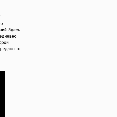
и
.
то
ний. Здесь
жедневно
орой
ередают то