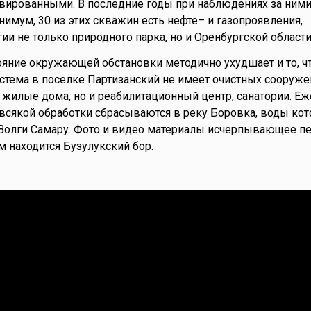
рвированными. В последние годы при наблюдениях за ним
нимум, 30 из этих скважин есть нефте– и газопроявления,
и не только природного парка, но и Оренбургской области
ояние окружающей обстановки методично ухудшает и то, ч
стема в поселке Партизанский не имеет очистных сооруже
о жилые дома, но и реабилитационный центр, санатории. Е
всякой обработки сбрасываются в реку Боровка, воды кот
 Волги Самару. Фото и видео материалы исчерпывающее п
м находится Бузулукский бор.