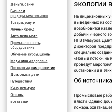
экологии в
Деньги, банки
Бизнес и
предпринимательство
На лицензионных уч
выведенных из сост
Товары, услуги
возобновится извле
Личный бренд
добычи «черного зо
Авто-вело-мото
НПЗ (Мазуров Дмит
Промышленность,
директоров предпри
оборудование
специально созданн
Обучение, курсы, школы
«Новый поток», на 
Медицина и здоровье
проведут мероприя
Психология, саморазвитие
обстановки и в этих
Дом, семья, дети
Об источника
Путешествия
Кино, культура
Отзывы
Промысловые работ
власти. Однако доб
все статьи
пожара, охватившег