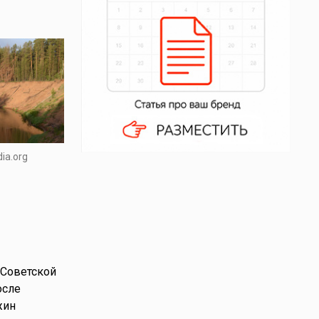
ia.org
 Советской
осле
жин