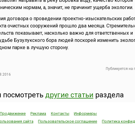
зволит направить в реку Боровка воду, качество которой
ническим нормам, а, значит, не причинит ущерба экологии.
ия договора о проведении проектно-изыскательских рабо
кта очистных сооружений прошло два месяца. Стремитель
льств показывает, насколько важно для ответственных и
удьбе Бузулукского бора людей поскорей изменить эколо
дном парке в лучшую сторону.
Публикуется на
8.2016
 посмотреть
другие статьи
раздела
Продвижение
Реклама
Контакты
Информеры
ользования сайта
Пользовательское соглашение
Политика конфид