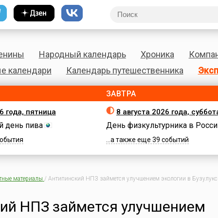
енины
Народный календарь
Хроника
Компа
е календари
Календарь путешественника
Эксп
ЗАВТРА
6 года, пятница
8 августа 2026 года, суббот
 день пива
День физкультурника в Росси
 события
...а также еще 39 событий
тные материалы
/
Антипинский НПЗ займется улучшением экологии в Бузулук
ий НПЗ займется улучшением