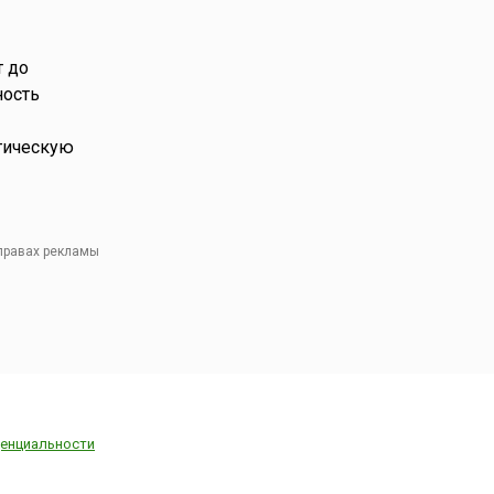
т до
ность
гическую
 правах рекламы
енциальности