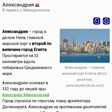
Александрия
В память о Македонском
Александрия
– город в
дельте Нила, главный
морской порт и
второй по
величине город Египта
.
Простирается на 32
километра вдоль
побережья Средиземного
Александрия – главный
моря.
морской порт Египта (Фото:
javarman,
Александрию основал в
www.shutterstock.com)
332 году до нашей эры
Александр Македонский
.
Город строился по строгому плану архитектора
Дегионкрата. Александрия на протяжении десятилетий