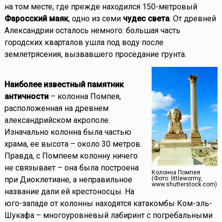
на том месте, где прежде находился 150-метровый
Фаросский маяк
, одно из семи
чудес света
. От древней
Александрии осталось немного: большая часть
городских кварталов ушла под воду после
землетрясения, вызвавшего проседание грунта.
Наиболее известный памятник
античности
– колонна Помпея,
расположенная на древнем
александрийском акрополе.
Изначально колонна была частью
храма, ее высота – около 30 метров.
Правда, с Помпеем колонну ничего
не связывает – она была построена
Колонна Помпея
при Диоклетиане, а неправильное
(Фото: littlewormy,
www.shutterstock.com)
название дали ей крестоносцы. На
юго-западе от колонны находятся катакомбы Ком-эль-
Шукафа – многоуровневый лабиринт с погребальными