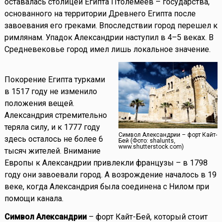
оставалась столицей Египта Птолемеев – государства,
основанного на территории Древнего Египта после
завоевания его греками. Впоследствии город перешел к
римлянам. Упадок Александрии наступил в 4–5 веках. В
Средневековье город имел лишь локальное значение.
Покорение Египта турками
в 1517 году не изменило
положения вещей.
Александрия стремительно
теряла силу, и к 1777 году
Символ Александрии – форт Кайт-
здесь осталось не более 6
Бей (Фото: shalunts,
www.shutterstock.com)
тысяч жителей. Внимание
Европы к Александрии привлекли французы – в 1798
году они завоевали город. А возрождение началось в 19
веке, когда Александрия была соединена с Нилом при
помощи канала.
Символ Александрии
– форт Кайт-Бей, который стоит