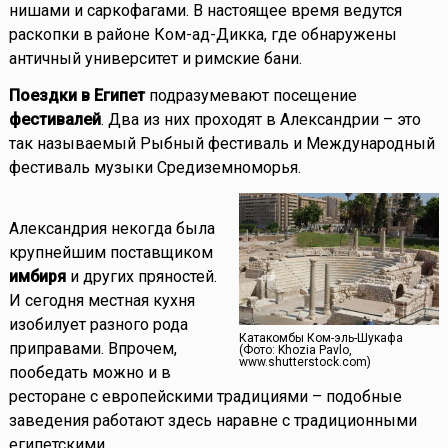
нишами и саркофагами. В настоящее время ведутся
раскопки в районе Ком-ад-Дикка, где обнаружены
античный университет и римские бани.
Поездки в Египет
подразумевают посещение
фестивалей
. Два из них проходят в Александрии – это
так называемый Рыбный фестиваль и Международный
фестиваль музыки Средиземноморья.
Александрия некогда была
крупнейшим поставщиком
имбиря
и других пряностей.
И сегодня местная кухня
изобилует разного рода
Катакомбы Ком-эль-Шукафа
приправами. Впрочем,
(Фото: Khozia Pavlo,
www.shutterstock.com)
пообедать можно и в
ресторане с европейскими традициями – подобные
заведения работают здесь наравне с традиционными
египетскими.