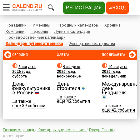
РЕГИСТРАЦИЯ
ВХОД
Праздники
Именины
Народный календарь
Хроника
Компании
Персоны
Лунный календарь
Производственные календари
Календарь путешественника
Экспертные материалы
СЕГОДНЯ
ЗАВТРА
ПОСЛЕЗАВТРА
8 августа
9 августа
10 августа
2026 года,
2026 года,
2026 года,
суббота
воскресенье
понедельник
День
День
Международны
физкультурника
строителя
день
в России
биодизеля
...а также
...а также
еще 42 события
еще 39 событий
...а также
еще 42 события
Главная страница
/
Календарь путешественника
/
Города Египта
/
Александрия