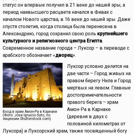
статус он впервые получил в 21 веке до нашей эры, а
период наивысшего расцвета начался в Фивах с
началом Нового царства, в 16 веке до нашей эры. Даже
спустя столетия, когда столица была перенесена в
Александрию, город сохранил свою роль
крупнейшего
культурного и религиозного центра Египта
.
Современное название города – Луксор – в переводе с
арабского обозначает «
дворец
».
Луксор условно делится на
две части – Город живых на
правом берегу Нила и Город
мертвых на левом. Главные
достопримечательности
правого берега – храм
Амон-Ра в Карнаке
Вход в храм Амон-Ра в Карнаке
(Фото: Jose Ignacio Soto, по
(деревня в двух с
лицензии Shutterstock.com)
половиной километрах от
Луксора) и Луксорский храм, также посвященный богу