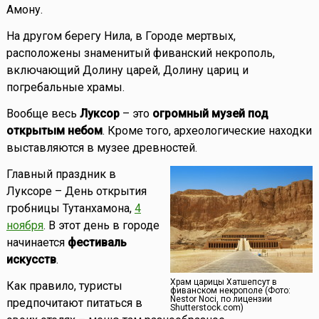
Амону.
На другом берегу Нила, в Городе мертвых,
расположены знаменитый фиванский некрополь,
включающий Долину царей, Долину цариц и
погребальные храмы.
Вообще весь
Луксор
– это
огромный музей под
открытым небом
. Кроме того, археологические находки
выставляются в музее древностей.
Главный праздник в
Луксоре – День открытия
гробницы Тутанхамона,
4
ноября
. В этот день в городе
начинается
фестиваль
искусств
.
Храм царицы Хатшепсут в
Как правило, туристы
фиванском некрополе (Фото:
Nestor Noci, по лицензии
предпочитают питаться в
Shutterstock.com)