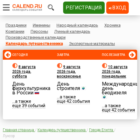
РЕГИСТРАЦИЯ
ВХОД
Праздники
Именины
Народный календарь
Хроника
Компании
Персоны
Лунный календарь
Производственные календари
Календарь путешественника
Экспертные материалы
СЕГОДНЯ
ЗАВТРА
ПОСЛЕЗАВТРА
8 августа
9 августа
10 августа
2026 года,
2026 года,
2026 года,
суббота
воскресенье
понедельник
День
День
Международны
физкультурника
строителя
день
в России
биодизеля
...а также
...а также
еще 42 события
еще 39 событий
...а также
еще 42 события
Главная страница
/
Календарь путешественника
/
Города Египта
/
Луксор