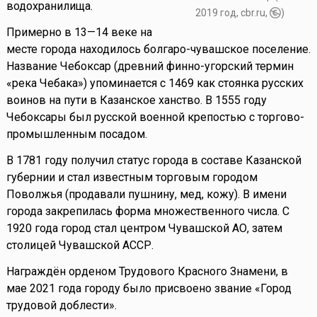
водохранилища.
2019 год, cbr.ru,
)
Примерно в 13—14 веке на
месте города находилось болгаро-чувашское поселение.
Название Чебоксар (древний финно-угорский термин
«река Чебака») упоминается с 1469 как стоянка русских
воинов на пути в Казанское ханство. В 1555 году
Чебоксары был русской военной крепостью с торгово-
промышленным посадом.
В 1781 году получил статус города в составе Казанской
губернии и стал известным торговым городом
Поволжья (продавали пушнину, мед, кожу). В имени
города закрепилась форма множественного числа. С
1920 года город стал центром Чувашской АО, затем
столицей Чувашской АССР.
Награждён орденом Трудового Красного Знамени, в
мае 2021 года городу было присвоено звание «Город
трудовой доблести».