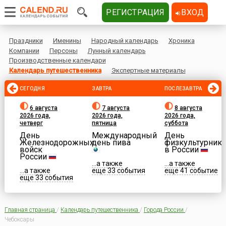
РЕГИСТРАЦИЯ
ВХОД
Праздники
Именины
Народный календарь
Хроника
Компании
Персоны
Лунный календарь
Производственные календари
Календарь путешественника
Экспертные материалы
СЕГОДНЯ
ЗАВТРА
ПОСЛЕЗАВТРА
6 августа
7 августа
8 августа
2026 года,
2026 года,
2026 года,
четверг
пятница
суббота
День
Международный
День
Железнодорожных
день пива
физкультурника
войск
в России
России
...а также
...а также
...а также
еще 33 события
еще 41 событие
еще 33 события
Главная страница
/
Календарь путешественника
/
Города России
/
Чебоксары