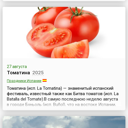
событие в мире кинематографа. Он проводится
ежегодно осенью (чаще в августе-сентябре) на острове
Лидо (Италия) и длится около двух недель. Фестиваль
был основан в 1932 году по инициативе итальянского
диктатора Бенито Муссолини. Его история прер...
27 августа
Томатина
2025
Праздники Испании
Томатина (исп. La Tomatina) — знаменитый испанский
фестиваль, известный также как Битва томатов (исп. La
Batallа del Tomate).В самую последнюю неделю августа
в городе Буньоль (исп. Buñol), что на востоке Испании,
начинается ежегодный «Томатный фестиваль»,
посвященный уходящему лету. Как и все испанские
фестивали, этот проходит с праздничными
фейерверками, музыкой, танцами и бесплатными уго...