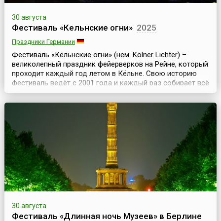
30 августа
Фестиваль «Кельнские огни»
2025
Праздники Германии
Фестиваль «Кёльнские огни» (нем. Kölner Lichter) –
великолепный праздник фейерверков на Рейне, который
проходит каждый год летом в Кёльне. Свою историю
фестиваль ведёт с 2001 года и каждый раз собирает всё
больше зрителей. В первые годы количество туристов,
специально приезжавших в город, чтобы посмотреть на
фейерверки, исчислялось десятками тысяч. Сегодня их
число доходит до нескольких сотен ...
30 августа
Фестиваль «Длинная ночь Музеев» в Берлине