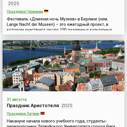
2025
Праздники Германии
Фестиваль «Длинная ночь Музеев» в Берлине (нем.
Lange Nacht der Museen) – это ежегодный проект, в
котором участвуют около 100 различных культурных
учреждений германской столицы. Он проходит во
второй половине августа.В рамках фестиваля музеи,
галереи, выставочные залы, архивы, собрания,
мемориалы, исторические памятники и культурные
центры города открывают свои двери для всех
желающих в ночь с...
31 августа
Праздник Аристотеля
2025
Праздники Латвии
Накануне начала нового учебного года, студенты-
первокурсники Латвийского Университета города Риги