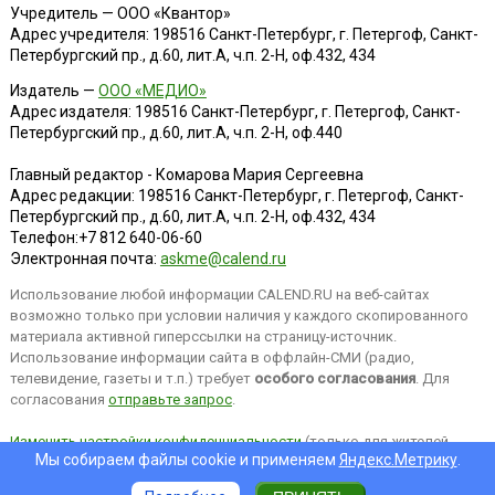
Учредитель — ООО «Квантор»
Адрес учредителя: 198516 Санкт-Петербург, г. Петергоф, Санкт-
Петербургский пр., д.60, лит.А, ч.п. 2-Н, оф.432, 434
Издатель —
ООО «МЕДИО»
Адрес издателя: 198516 Санкт-Петербург, г. Петергоф, Санкт-
Петербургский пр., д.60, лит.А, ч.п. 2-Н, оф.440
Главный редактор - Комарова Мария Сергеевна
Адрес редакции:
198516
Санкт-Петербург, г. Петергоф
,
Санкт-
Петербургский пр., д.60, лит.А, ч.п. 2-Н, оф.432, 434
Телефон:
+7 812 640-06-60
Электронная почта:
askme@calend.ru
Использование любой информации CALEND.RU на веб-сайтах
возможно только при условии наличия у каждого скопированного
материала активной гиперссылки на страницу-источник.
Использование информации сайта в оффлайн-СМИ (радио,
телевидение, газеты и т.п.) требует
особого согласования
. Для
согласования
отправьте запрос
.
Изменить настройки конфиденциальности
(только для жителей
Мы собираем файлы cookie и применяем
Яндекс.Метрику
.
EEA).