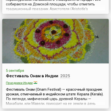
собираются на Домской площади, чтобы отметить
традиционный праздник Аристотеля (Aristotle's
celebration / Aristotelis), который ведёт свою историю с
1966 года.Мероприятие состоит из двух частей. Первая
часть по традиции проходит на Домской площади, а
вторая часть - на Sapņu fabrika. На Домскую пло...
5 сентября
Фестиваль Онам в Индии
2025
Праздники Индии
Фестиваль Онам (Onam Festival) — красочный праздник
урожая, отмечаемый в индийском штате Керала (Kerala).
По легенде, мифический царь древней Кералы —
Махабали, или Мавели, приходит на ее земли в день
Тхирувонам, и его поданные празднуют Золотую Эру,