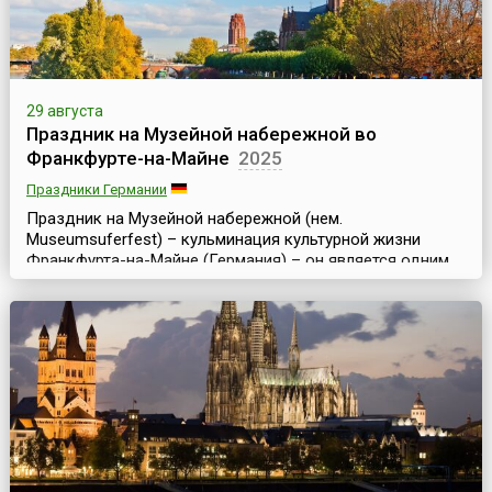
29 августа
Праздник на Музейной набережной во
Франкфурте-на-Майне
2025
Праздники Германии
Праздник на Музейной набережной (нем.
Museumsuferfest) – кульминация культурной жизни
Франкфурта-на-Майне (Германия) – он является одним
из самых крупных и значительных культурных
праздников и фестивалей Европы. Праздник проходит
ежегодно в последние полные выходные августа и
длится три дня.Музейная набережная (нем.
Museumsufer) – это набережная южного берега реки
Майн во Франкфурте в районе м...