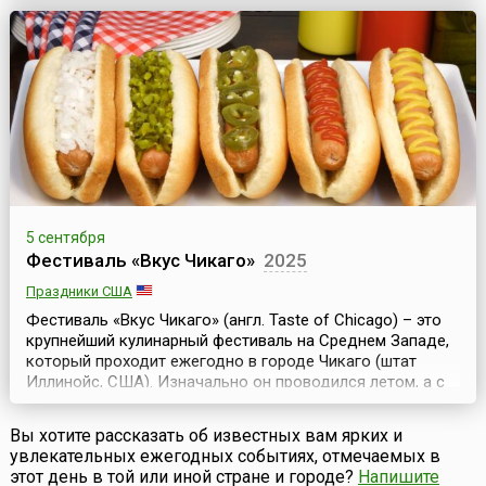
которая длилась в те времена.Его царство процветало, и
царь достиг небывалого могущества. Боги испугались
его растущей популярности и стали проси...
5 сентября
Фестиваль «Вкус Чикаго»
2025
Праздники США
Фестиваль «Вкус Чикаго» (англ. Taste of Chicago) – это
крупнейший кулинарный фестиваль на Среднем Западе,
который проходит ежегодно в городе Чикаго (штат
Иллинойс, США). Изначально он проводился летом, а с
2023 года его перенесли на сентябрь, а в 2026 году
вновь вернули на летний период.Начало традиции
Вы хотите рассказать об известных вам ярких и
проведения фестиваля было положено в 1980 году. Это
увлекательных ежегодных событиях, отмечаемых в
был однодневный праздник «Вкус Чикаго» в...
этот день в той или иной стране и городе?
Напишите