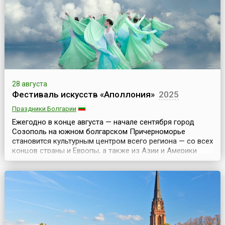
28 августа
Фестиваль искусств «Аполлония»
2025
Праздники Болгарии
Ежегодно в конце августа — начале сентября город
Созополь на южном болгарском Причерноморье
становится культурным центром всего региона — со всех
концов страны и Европы, а также из Азии и Америки
сюда стекаются поклонники всех видов искусств, чтобы
не только отдохнуть под теплым южным солнцем, но и
насладиться богатой культурной программой фестиваля
— Фестиваля искусств «Аполлония», который получи...