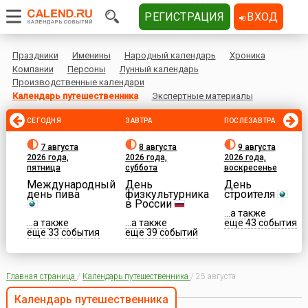
РЕГИСТРАЦИЯ
ВХОД
Праздники
Именины
Народный календарь
Хроника
Компании
Персоны
Лунный календарь
Производственные календари
Календарь путешественника
Экспертные материалы
СЕГОДНЯ
ЗАВТРА
ПОСЛЕЗАВТРА
7 августа
8 августа
9 августа
2026 года,
2026 года,
2026 года,
пятница
суббота
воскресенье
Международный
День
День
день пива
физкультурника
строителя
в России
...а также
...а также
...а также
еще 43 события
еще 33 события
еще 39 событий
Главная страница
/
Календарь путешественника
/
25 августа
Календарь путешественника