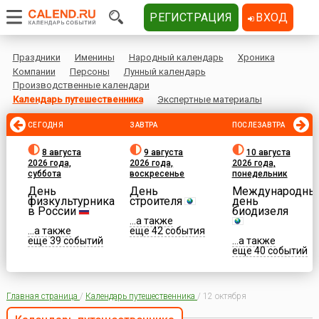
РЕГИСТРАЦИЯ
ВХОД
Праздники
Именины
Народный календарь
Хроника
Компании
Персоны
Лунный календарь
Производственные календари
Календарь путешественника
Экспертные материалы
СЕГОДНЯ
ЗАВТРА
ПОСЛЕЗАВТРА
8 августа
9 августа
10 августа
2026 года,
2026 года,
2026 года,
суббота
воскресенье
понедельник
День
День
Международны
физкультурника
строителя
день
в России
биодизеля
...а также
...а также
еще 42 события
еще 39 событий
...а также
еще 40 событий
Главная страница
/
Календарь путешественника
/
12 октября