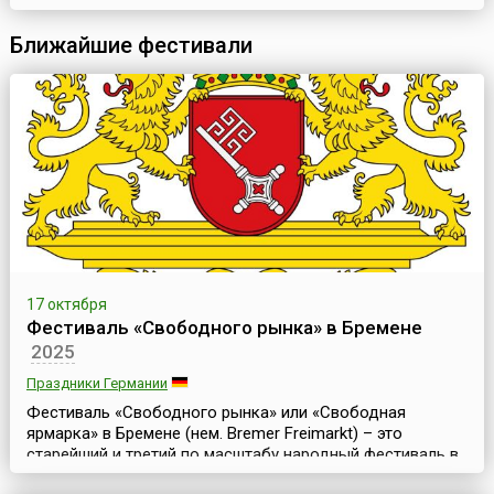
сотня накрытых столов ломилась от изобилия: корзины с
овощами и фруктами, всевозможные мясные и даже рыбные
Ближайшие фестивали
деликатесы (икра армянская, ишхановая), напитки, молочная ...
17 октября
Фестиваль «Свободного рынка» в Бремене
2025
Праздники Германии
Фестиваль «Свободного рынка» или «Свободная
ярмарка» в Бремене (нем. Bremer Freimarkt) – это
старейший и третий по масштабу народный фестиваль в
Германии. Он традиционно проходит во второй половине