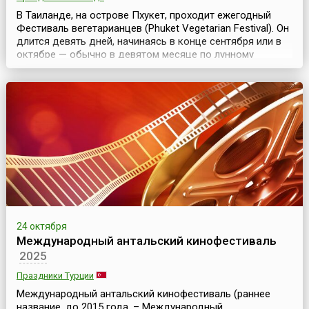
В Таиланде, на острове Пхукет, проходит ежегодный
Фестиваль вегетарианцев (Phuket Vegetarian Festival). Он
длится девять дней, начинаясь в конце сентября или в
октябре — обычно в девятом месяце по лунному
календарю. В течение фестивального времени
благоверные буддисты соблюдают строгую
вегетарианскую диету, носят белые одежды и следуют
другим 10 правилам, которые позволяют им очистить их
тела ...
24 октября
Международный антальский кинофестиваль
2025
Праздники Турции
Международный антальский кинофестиваль (раннее
название, до 2015 года, – Международный