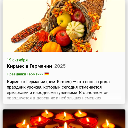
октября и продолжается 17 дней.В древнем немецком
городе Бремене, городе с богатой историей, проходит
бесчисленное множество фестивалей и городских
праздников, о его театрах известно далеко даже за ...
19 октября
Кирмес в Германии
2025
Праздники Германии
Кирмес в Германии (нем. Kirmes) — это своего рода
праздник урожая, который сегодня отмечается
ярмарками и народными гуляниями. В основном он
празднуется в деревнях и небольших немецких
городках.Праздник начинается с откапывания Кирмеса,
соломенного чучела с бутылочкой шнапса, которого
закапывают в землю за две недели до этого дня. Затем
чучело торжественно несут через всю деревню к
украшен...