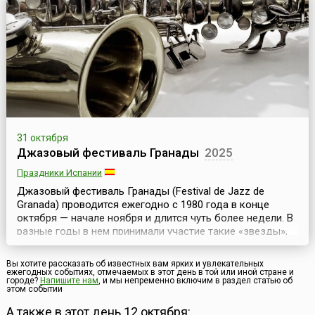
как Праздник каштана. Этот продукт французы очень
ценят и считают национальным. Именно они впервые
нача...
31 октября
Джазовый фестиваль Гранады
2025
Праздники Испании
Джазовый фестиваль Гранады (Festival de Jazz de
Granada) проводится ежегодно с 1980 года в конце
октября — начале ноября и длится чуть более недели. В
разные годы в нем принимали участие такие «звезды»,
как Майлз Дэвис, Оскар Питерсон, Чик Кориа, Херби
Хэнкок, Дайана Кролл и многие другие. Для многих
Вы хотите рассказать об известных вам ярких и увлекательных
будущих знаменитостей выступление на фестивальной
ежегодных событиях, отмечаемых в этот день в той или иной стране и
городе?
Напишите нам
, и мы непременно включим в раздел статью об
сцене стало удачным стартом музыкальной карь...
этом событии
А также в этот день 12 октября: