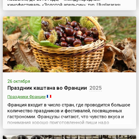
кинофестиваль «Золотой апельсин»; тур. Uluslararası
Antalya Film Festivali) – старейший и известный
кинофестиваль в Азии и наиболее значимое событие в
сфере турецкого кинематографа. Он организован
Фондом культуры и искусства Антальи (AKSAV) при
поддержке мэра города. Фестиваль, прозванный в
Турции Оскаром на...
26 октября
Праздник каштана во Франции
2025
Праздники Франции
Франция входит в число стран, где проводится большое
количество праздников и фестивалей, посвященных
гастрономии. Французы считают, что чувство вкуса и
понимания хорошо приготовленной пищи надо
воспитывать в людях с детства, как умение читать.
Поэтому нельзя пройти мимо такой необычной даты,