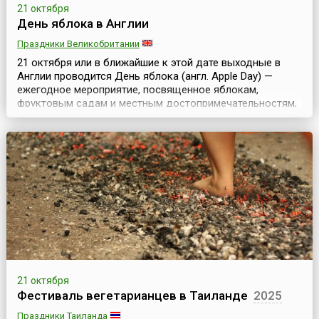
21 октября
День яблока в Англии
Праздники Великобритании
21 октября или в ближайшие к этой дате выходные в
Англии проводится День яблока (англ. Apple Day) —
ежегодное мероприятие, посвященное яблокам,
фруктовым садам и местным достопримечательностям,
которое устраивается по инициативе благотворительной
организации Common Ground с 1990 года.Организаторы
считают, что День яблока — это празднование и
демонстрация многообразия и богатства природы, а
так...
21 октября
Фестиваль вегетарианцев в Таиланде
2025
Праздники Таиланда