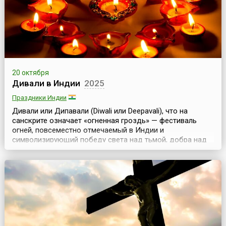
20 октября
Дивали в Индии
2025
Праздники Индии
Дивали или Дипавали (Diwali или Deepavali), что на
санскрите означает «огненная гроздь» — фестиваль
огней, повсеместно отмечаемый в Индии и
символизирующий победу света над тьмой, добра над
злом. Приходится на начало месяца Картик (октябрь —
ноябрь) и празднуется в течение пяти дней. Существует
несколько легенд, связанных с праздником. Вишнуиты
увязывают начало празднования Дивали с коронаци...