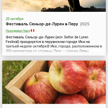
20 октября
Фестиваль Сеньор-де-Лурен в Перу
2025
Праздники Перу
Фестиваль Сеньор-де-Лурен (исп. Señor de Luren
Festival) празднуется в перуанском городе Ика на
третьей неделе октября.В Ике, городе, расположенном в
300 километрах от столицы Перу — города Лимы,
проходит религиозное шествие в честь покровителя
города Иисуса Христа, на которое собирается большое
количество местных жителей и туристов, и
организовываются красочные ярмарки, игры и другие
развлека...