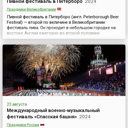
Пивной фестиваль в Питерборо
2024
Праздники Великобритании
Пивной фестиваль в Питерборо (англ. Peterborough Beer
Festival) — второй по величине в Великобритании
фестиваль пива. Он проходит в небольшом городке на
востоке Англии ежегодно во второй половине
августа.На фестиваль съезжаются десятки тысяч
человек, так что население города увеличивается в
несколько раз, но ненадолго, потому что длится эта
радость для гурманов пива всего 5 дней. На фестив...
23 августа
Международный военно-музыкальный
фестиваль «Спасская башня»
2024
Праздники России