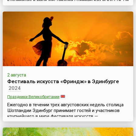
крупнейших в мире фестивалей сценических искусств. Он
проходит в столице Шотландии ежегодно в августе и
длится почти месяц. Эдинбургский фестиваль уникален
тем, что здесь одновременно представлены
театральное, оперное, танцевальное и музыкальное
искусства. Он включает в себя концерты классическ...
2 августа
Фестиваль искусств «Фриндж» в Эдинбурге
2024
Праздники Великобритании
Ежегодно в течении трех августовских недель столица
Шотландии Эдинбург принимает гостей и участников
крупнейшего в мире фестиваля искусств —
Эдинбургского фестиваля искусств «Фриндж» (англ.
Edinburgh Fringe Festival). Он является неофициальной и
«неформальной» частью знаменитого Эдинбургского