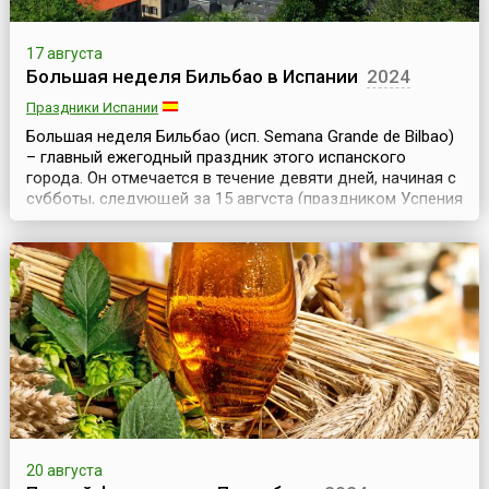
17 августа
Большая неделя Бильбао в Испании
2024
Праздники Испании
Большая неделя Бильбао (исп. Semana Grande de Bilbao)
– главный ежегодный праздник этого испанского
города. Он отмечается в течение девяти дней, начиная с
субботы, следующей за 15 августа (праздником Успения
Богородицы).Официальный статус праздник получил в
1978 году, хотя и прежде в августе в Бильбао проходили
разнообразные увеселительные мероприятия – ярмарки,
корриды, состязания силачей, ци...
20 августа