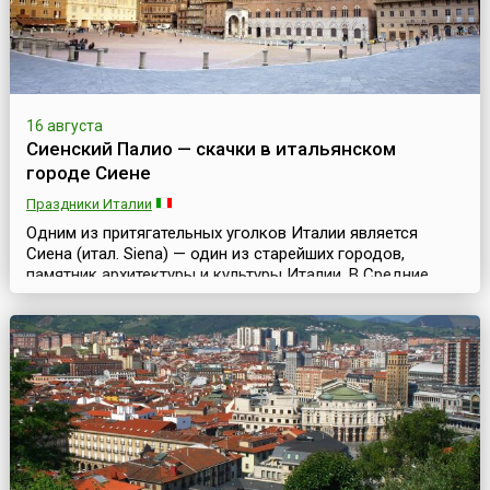
16 августа
Сиенский Палио — скачки в итальянском
городе Сиене
Праздники Италии
Одним из притягательных уголков Италии является
Сиена (итал. Siena) — один из старейших городов,
памятник архитектуры и культуры Италии. В Средние
века этот город, расположенный в западной части
страны, в Тоскане, был столицей сильной Сиенской
республики и уже в ту дальнюю эпоху хранил шедевры
итальянской готики мирового достоинства.Именно в
Средние века и зародилась традиция проводить в
город...