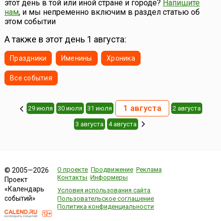
этот день в той или иной стране и городе?
Напишите
центры города открывают свои двери для всех
нам
, и мы непременно включим в раздел статью об
желающих в ночь с...
этом событии
А также в этот день 1 августа:
Праздники
Именины
Хроника
Все события
1 августа
29 июля
30 июля
31 июля
2 августа
3 августа
4 августа
О проекте
Продвижение
Реклама
© 2005—2026
Контакты
Информеры
Проект
«Календарь
Условия использования сайта
событий»
Пользовательское соглашение
Политика конфиденциальности