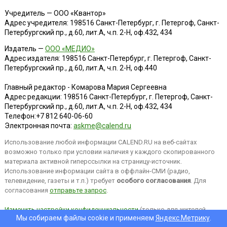
Учредитель — ООО «Квантор»
Адрес учредителя: 198516 Санкт-Петербург, г. Петергоф, Санкт-
Петербургский пр., д.60, лит.А, ч.п. 2-Н, оф.432, 434
Издатель —
ООО «МЕДИО»
Адрес издателя: 198516 Санкт-Петербург, г. Петергоф, Санкт-
Петербургский пр., д.60, лит.А, ч.п. 2-Н, оф.440
Главный редактор - Комарова Мария Сергеевна
Адрес редакции:
198516
Санкт-Петербург, г. Петергоф
,
Санкт-
Петербургский пр., д.60, лит.А, ч.п. 2-Н, оф.432, 434
Телефон:
+7 812 640-06-60
Электронная почта:
askme@calend.ru
Использование любой информации CALEND.RU на веб-сайтах
возможно только при условии наличия у каждого скопированного
материала активной гиперссылки на страницу-источник.
Использование информации сайта в оффлайн-СМИ (радио,
телевидение, газеты и т.п.) требует
особого согласования
. Для
согласования
отправьте запрос
.
Изменить настройки конфиденциальности
(только для жителей
Мы собираем файлы cookie и применяем
Яндекс.Метрику
.
EEA).