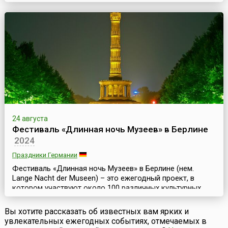
из самых крупных и значительных культурных
праздников и фестивалей Европы. Праздник проходит
ежегодно в последние полные выходные августа и
длится три дня.Музейная набережная (нем.
Museumsufer) – это набережная южного берега реки
Майн во Франкфурте в районе м...
24 августа
Фестиваль «Длинная ночь Музеев» в Берлине
2024
Праздники Германии
Фестиваль «Длинная ночь Музеев» в Берлине (нем.
Lange Nacht der Museen) – это ежегодный проект, в
котором участвуют около 100 различных культурных
учреждений германской столицы. Он проходит во
второй половине августа.В рамках фестиваля музеи,
Вы хотите рассказать об известных вам ярких и
галереи, выставочные залы, архивы, собрания,
увлекательных ежегодных событиях, отмечаемых в
мемориалы, исторические памятники и культурные