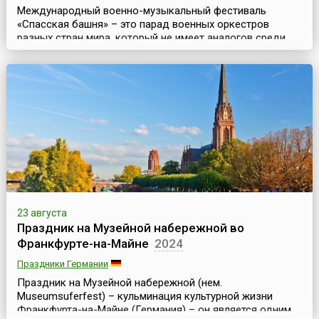
Международный военно-музыкальный фестиваль
«Спасская башня» – это парад военных оркестров
разных стран мира, который не имеет аналогов среди
других известных Military Tattoo (то есть парадов
военных оркестров) мирового уровня. Это
захватывающее дух музыкально-театрализованное
представление, где органично сочетаются разные
музыкальные направления (военная, классическая,
народная и эстрадная музыка)...
23 августа
Праздник на Музейной набережной во
Франкфурте-на-Майне
2024
Праздники Германии
Праздник на Музейной набережной (нем.
Museumsuferfest) – кульминация культурной жизни
Франкфурта-на-Майне (Германия) – он является одним