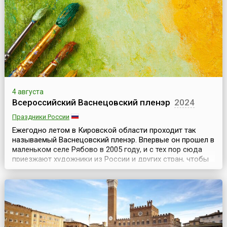
международного фестиваля искусств.Ежегодно на
фестивале разыгрываются 3 тысячи представлений и
более 2...
4 августа
Всероссийский Васнецовский пленэр
2024
Праздники России
Ежегодно летом в Кировской области проходит так
называемый Васнецовский пленэр. Впервые он прошел в
маленьком селе Рябово в 2005 году, и с тех пор сюда
приезжают художники из России и других стран, чтобы
писать с натуры в местах, где создавали свои
произведения Виктор и Аполлинарий Васнецовы.С 2012
года программа пленэра изменилась. Усадьба в Рябово
находилась на реконструкции, поэтому художни...