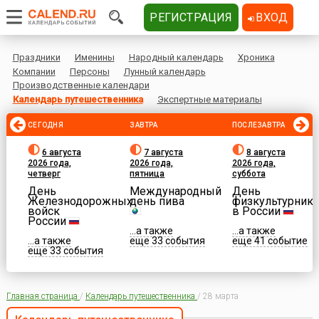
РЕГИСТРАЦИЯ
ВХОД
Праздники
Именины
Народный календарь
Хроника
Компании
Персоны
Лунный календарь
Производственные календари
Календарь путешественника
Экспертные материалы
СЕГОДНЯ
ЗАВТРА
ПОСЛЕЗАВТРА
6 августа
7 августа
8 августа
2026 года,
2026 года,
2026 года,
четверг
пятница
суббота
День
Международный
День
Железнодорожных
день пива
физкультурника
войск
в России
России
...а также
...а также
...а также
еще 33 события
еще 41 событие
еще 33 события
Главная страница
/
Календарь путешественника
/
28 марта