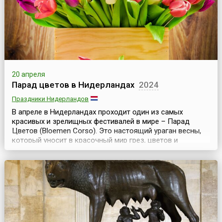
всего мир...
20 апреля
Парад цветов в Нидерландах
2024
Праздники Нидерландов
В апреле в Нидерландах проходит один из самых
красивых и зрелищных фестивалей в мире – Парад
Цветов (Bloemen Corso). Это настоящий ураган весны,
который уносит в красочный мир грез, цветов и
солнца.Весь праздник цветов длится 5 дней, но главное
мероприятие – парад проходит в субботу. По традиции,
цветочное шествие, начинающееся в 9 утра в
Нордвейке, представляет собой большую праздничную
колон...