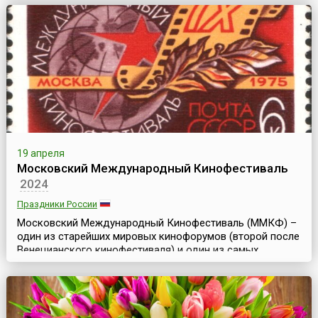
«протестантский овес» (англ. Quakers oats). Так же
называется и каша из хлопьев. Однако не только
туманный Альбион может похвастать своей любовью к
этому замечательному...
19 апреля
Московский Международный Кинофестиваль
2024
Праздники России
Московский Международный Кинофестиваль (ММКФ) –
один из старейших мировых кинофорумов (второй после
Венецианского кинофестиваля) и один из самых
представительных киносмотров в мире наряду с
кинофестивалями в Берлине, Каннах, Венеции, Сан-
Себастьяне и Карловых Варах. Он был создан в целях
развития культурного обмена, взаимопонимания между
народами и сотрудничества между кинематографистами