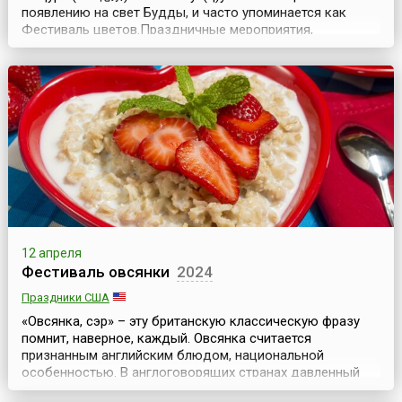
появлению на свет Будды, и часто упоминается как
Фестиваль цветов.Праздничные мероприятия,
посвящённые Дню Рождения основателя одной из
мировых религий, были известны ещё в начале нашей
эры, хотя популярность приобрели во второй половине
19 века.Все церемониальные действия, проводящиеся в
этот ден...
12 апреля
Фестиваль овсянки
2024
Праздники США
«Овсянка, сэр» – эту британскую классическую фразу
помнит, наверное, каждый. Овсянка считается
признанным английским блюдом, национальной
особенностью. В англоговорящих странах давленный
овес (овсяные хлопья) известен под названием