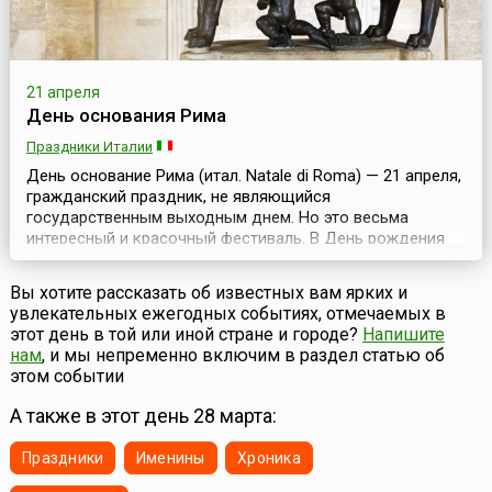
21 апреля
День основания Рима
Праздники Италии
День основание Рима (итал. Natale di Roma) — 21 апреля,
гражданский праздник, не являющийся
государственным выходным днем. Но это весьма
интересный и красочный фестиваль. В День рождения
Рима совершается символическое открытие ворот
города, чтобы в них смогли войти как жители Рима, так и
Вы хотите рассказать об известных вам ярких и
многочисленные туристы. Празднование продолжается,
увлекательных ежегодных событиях, отмечаемых в
как правило, несколько дней и может начинаться до
этот день в той или иной стране и городе?
Напишите
самой даты...
нам
, и мы непременно включим в раздел статью об
этом событии
А также в этот день 28 марта:
Праздники
Именины
Хроника