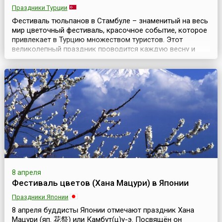
Праздники Турции
Фестиваль тюльпанов в Стамбуле – знаменитый на весь
мир цветочный фестиваль, красочное событие, которое
привлекает в Турцию множеством туристов. Этот
великолепный праздник проводится каждую весну и
длится примерно месяц. Ежегодно в апреле Стамбул
превращается в цветочный шедевр и становится
тюльпановой столицей мира. Миллионы тюльпанов
высаживают по всему городу. Их можно увидеть
практичес...
8 апреля
Фестиваль цветов (Хана Мацури) в Японии
Праздники Японии
8 апреля буддисты Японии отмечают праздник Хана
Мацури (яп. 花祭) или Камбут(ц)у-э. Посвящён он