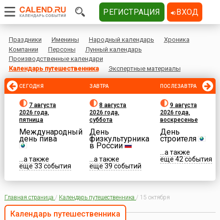
РЕГИСТРАЦИЯ
ВХОД
Праздники
Именины
Народный календарь
Хроника
Компании
Персоны
Лунный календарь
Производственные календари
Календарь путешественника
Экспертные материалы
СЕГОДНЯ
ЗАВТРА
ПОСЛЕЗАВТРА
7 августа
8 августа
9 августа
2026 года,
2026 года,
2026 года,
пятница
суббота
воскресенье
Международный
День
День
день пива
физкультурника
строителя
в России
...а также
...а также
...а также
еще 42 события
еще 33 события
еще 39 событий
Главная страница
/
Календарь путешественника
/
15 октября
Календарь путешественника