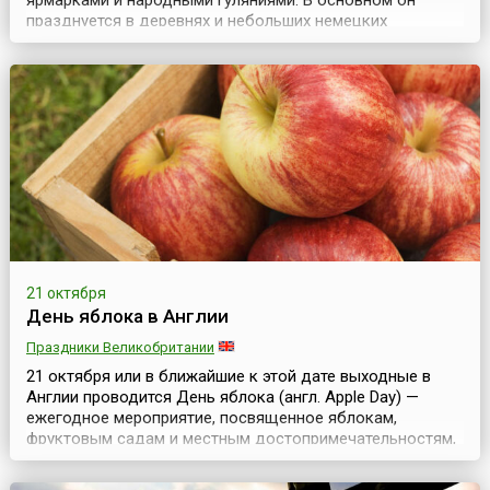
ярмарками и народными гуляниями. В основном он
празднуется в деревнях и небольших немецких
городках.Праздник начинается с откапывания Кирмеса,
соломенного чучела с бутылочкой шнапса, которого
закапывают в землю за две недели до этого дня. Затем
чучело торжественно несут через всю деревню к
украшен...
21 октября
День яблока в Англии
Праздники Великобритании
21 октября или в ближайшие к этой дате выходные в
Англии проводится День яблока (англ. Apple Day) —
ежегодное мероприятие, посвященное яблокам,
фруктовым садам и местным достопримечательностям,
которое устраивается по инициативе благотворительной
организации Common Ground с 1990 года.Организаторы