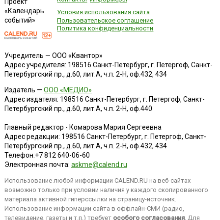
Проект
«Календарь
Условия использования сайта
событий»
Пользовательское соглашение
Политика конфиденциальности
Учредитель — ООО «Квантор»
Адрес учредителя: 198516 Санкт-Петербург, г. Петергоф, Санкт-
Петербургский пр., д.60, лит.А, ч.п. 2-Н, оф.432, 434
Издатель —
ООО «МЕДИО»
Адрес издателя: 198516 Санкт-Петербург, г. Петергоф, Санкт-
Петербургский пр., д.60, лит.А, ч.п. 2-Н, оф.440
Главный редактор - Комарова Мария Сергеевна
Адрес редакции:
198516
Санкт-Петербург, г. Петергоф
,
Санкт-
Петербургский пр., д.60, лит.А, ч.п. 2-Н, оф.432, 434
Телефон:
+7 812 640-06-60
Электронная почта:
askme@calend.ru
Использование любой информации CALEND.RU на веб-сайтах
возможно только при условии наличия у каждого скопированного
материала активной гиперссылки на страницу-источник.
Использование информации сайта в оффлайн-СМИ (радио,
телевидение, газеты и т.п.) требует
особого согласования
. Для