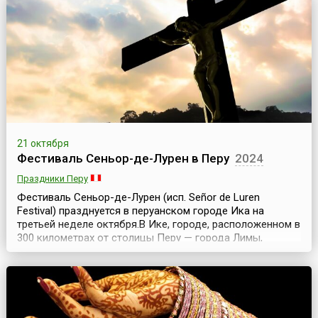
считают, что День яблока — это празднование и
демонстрация многообразия и богатства природы, а
так...
21 октября
Фестиваль Сеньор-де-Лурен в Перу
2024
Праздники Перу
Фестиваль Сеньор-де-Лурен (исп. Señor de Luren
Festival) празднуется в перуанском городе Ика на
третьей неделе октября.В Ике, городе, расположенном в
300 километрах от столицы Перу — города Лимы,
проходит религиозное шествие в честь покровителя
города Иисуса Христа, на которое собирается большое
количество местных жителей и туристов, и
организовываются красочные ярмарки, игры и другие
развлека...