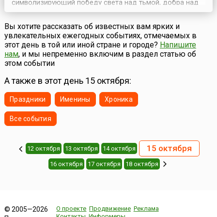
символизирующий победу света над тьмой, добра над
злом. Приходится на начало месяца Картик (октябрь —
ноябрь) и празднуется в течение пяти дней. Существует
Вы хотите рассказать об известных вам ярких и
несколько легенд, связанных с праздником. Вишнуиты
увлекательных ежегодных событиях, отмечаемых в
увязывают начало празднования Дивали с коронаци...
этот день в той или иной стране и городе?
Напишите
нам
, и мы непременно включим в раздел статью об
этом событии
А также в этот день 15 октября:
Праздники
Именины
Хроника
Все события
15 октября
12 октября
13 октября
14 октября
16 октября
17 октября
18 октября
О проекте
Продвижение
Реклама
© 2005—2026
Контакты
Информеры