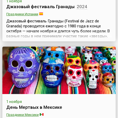
1 ноября
Джазовый фестиваль Гранады
2024
Праздники Испании
Джазовый фестиваль Гранады (Festival de Jazz de
Granada) проводится ежегодно с 1980 года в конце
октября — начале ноября и длится чуть более недели. В
разные годы в нем принимали участие такие «звезды»,
как Майлз Дэвис, Оскар Питерсон, Чик Кориа, Херби
Хэнкок, Дайана Кролл и многие другие. Для многих
будущих знаменитостей выступление на фестивальной
сцене стало удачным стартом музыкальной карь...
1 ноября
День Мертвых в Мексике
Праздники Мексики