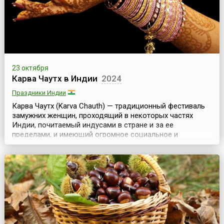
23 октября
Карва Чаутх в Индии
2024
Праздники Индии
Карва Чаутх (Karva Chauth) — традиционный фестиваль
замужних женщин, проходящий в некоторых частях
Индии, почитаемый индусами в стране и за ее
пределами, и имеющий огромное социальное и
культурное значение.В этот день замужние женщины
соблюдают пост, отказываясь от воды и еды, тем
самым желая мужу долгой и успешной жизни. Данный
ритуал символизирует преданность жен своим мужьям и
готовность и...