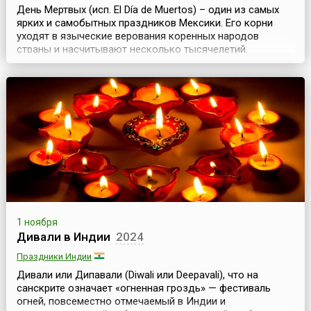
День Мертвых (исп. El Día de Muertos) – один из самых
ярких и самобытных праздников Мексики. Его корни
уходят в языческие верования коренных народов
страны и насчитывают несколько тысячелетий.
Например, в жизни ацтеков и майя культ Смерти и
ритуалы, посвященные почитанию умерших предков,
занимали особое место. Эти традиции были настолько
сильны, что не только продолжились после прихода на
амер...
1 ноября
Дивали в Индии
2024
Праздники Индии
Дивали или Дипавали (Diwali или Deepavali), что на
санскрите означает «огненная гроздь» — фестиваль
огней, повсеместно отмечаемый в Индии и