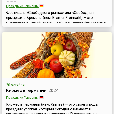
Праздники Германии
Фестиваль «Свободного рынка» или «Свободная
ярмарка» в Бремене (нем. Bremer Freimarkt) – это
старейший и третий по масштабу народный фестиваль в
Германии. Он традиционно проходит во второй половине
октября и продолжается 17 дней.В древнем немецком
городе Бремене, городе с богатой историей, проходит
бесчисленное множество фестивалей и городских
праздников, о его театрах известно далеко даже за ...
20 октября
Кирмес в Германии
2024
Праздники Германии
Кирмес в Германии (нем. Kirmes) — это своего рода
праздник урожая, который сегодня отмечается