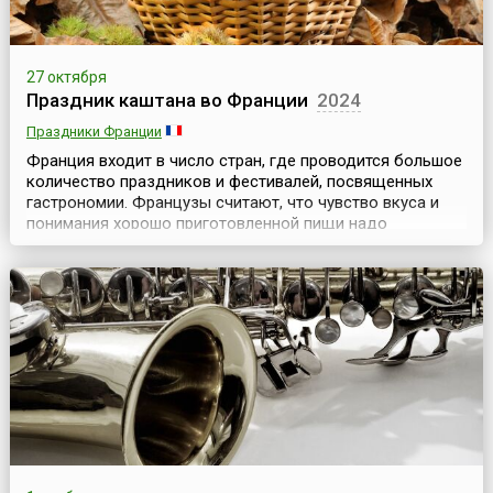
27 октября
Праздник каштана во Франции
2024
Праздники Франции
Франция входит в число стран, где проводится большое
количество праздников и фестивалей, посвященных
гастрономии. Французы считают, что чувство вкуса и
понимания хорошо приготовленной пищи надо
воспитывать в людях с детства, как умение читать.
Поэтому нельзя пройти мимо такой необычной даты,
как Праздник каштана. Этот продукт французы очень
ценят и считают национальным. Именно они впервые
нача...